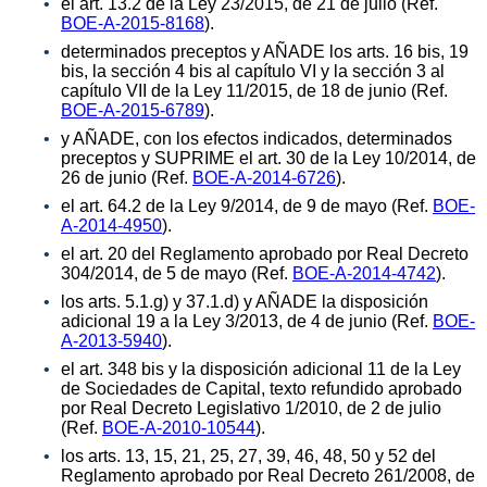
el art. 13.2 de la Ley 23/2015, de 21 de julio (Ref.
BOE-A-2015-8168
).
determinados preceptos y AÑADE los arts. 16 bis, 19
bis, la sección 4 bis al capítulo VI y la sección 3 al
capítulo VII de la Ley 11/2015, de 18 de junio (Ref.
BOE-A-2015-6789
).
y AÑADE, con los efectos indicados, determinados
preceptos y SUPRIME el art. 30 de la Ley 10/2014, de
26 de junio (Ref.
BOE-A-2014-6726
).
el art. 64.2 de la Ley 9/2014, de 9 de mayo (Ref.
BOE-
A-2014-4950
).
el art. 20 del Reglamento aprobado por Real Decreto
304/2014, de 5 de mayo (Ref.
BOE-A-2014-4742
).
los arts. 5.1.g) y 37.1.d) y AÑADE la disposición
adicional 19 a la Ley 3/2013, de 4 de junio (Ref.
BOE-
A-2013-5940
).
el art. 348 bis y la disposición adicional 11 de la Ley
de Sociedades de Capital, texto refundido aprobado
por Real Decreto Legislativo 1/2010, de 2 de julio
(Ref.
BOE-A-2010-10544
).
los arts. 13, 15, 21, 25, 27, 39, 46, 48, 50 y 52 del
Reglamento aprobado por Real Decreto 261/2008, de