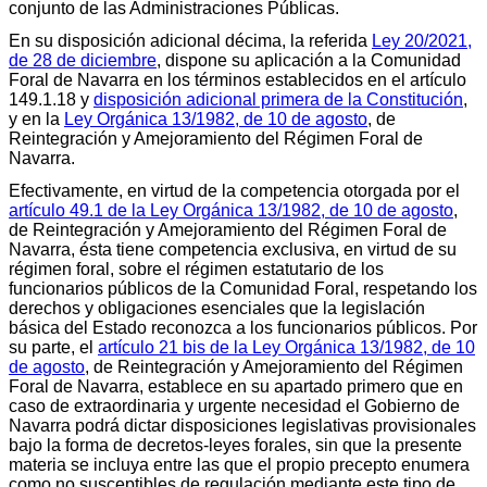
conjunto de las Administraciones Públicas.
En su disposición adicional décima, la referida
Ley 20/2021,
de 28 de diciembre
, dispone su aplicación a la Comunidad
Foral de Navarra en los términos establecidos en el artículo
149.1.18 y
disposición adicional primera de la Constitución
,
y en la
Ley Orgánica 13/1982, de 10 de agosto
, de
Reintegración y Amejoramiento del Régimen Foral de
Navarra.
Efectivamente, en virtud de la competencia otorgada por el
artículo 49.1 de la Ley Orgánica 13/1982, de 10 de agosto
,
de Reintegración y Amejoramiento del Régimen Foral de
Navarra, ésta tiene competencia exclusiva, en virtud de su
régimen foral, sobre el régimen estatutario de los
funcionarios públicos de la Comunidad Foral, respetando los
derechos y obligaciones esenciales que la legislación
básica del Estado reconozca a los funcionarios públicos. Por
su parte, el
artículo 21 bis de la Ley Orgánica 13/1982, de 10
de agosto
, de Reintegración y Amejoramiento del Régimen
Foral de Navarra, establece en su apartado primero que en
caso de extraordinaria y urgente necesidad el Gobierno de
Navarra podrá dictar disposiciones legislativas provisionales
bajo la forma de decretos-leyes forales, sin que la presente
materia se incluya entre las que el propio precepto enumera
como no susceptibles de regulación mediante este tipo de