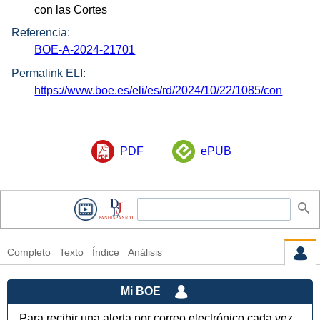
con las Cortes
Referencia:
BOE-A-2024-21701
Permalink ELI:
https://www.boe.es/eli/es/rd/2024/10/22/1085/con
PDF
ePUB
Completo
Texto
Índice
Análisis
Mi BOE
Para recibir una alerta por correo electrónico cada vez