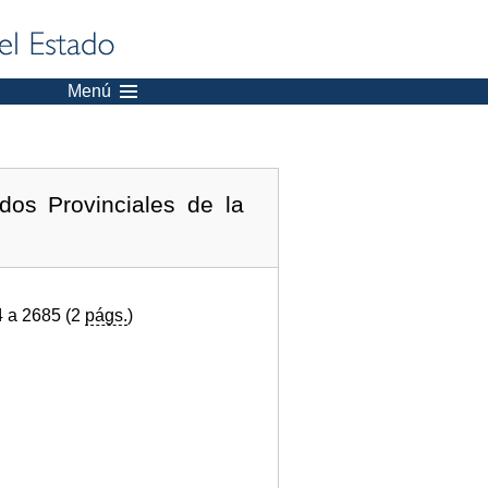
Menú
dos Provinciales de la
4 a 2685 (2
págs.
)