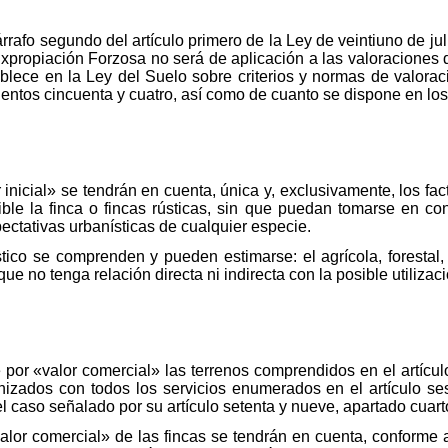
rrafo segundo del artículo primero de la Ley de veintiuno de ju
 Expropiación Forzosa no será de aplicación a las valoraciones 
ablece en la Ley del Suelo sobre criterios y normas de valora
entos cincuenta y cuatro, así como de cuanto se dispone en los 
 inicial» se tendrán en cuenta, única y, exclusivamente, los fa
ble la finca o fincas rústicas, sin que puedan tomarse en co
ectativas urbanísticas de cualquier especie.
ico se comprenden y pueden estimarse: el agrícola, forestal, 
ue no tenga relación directa ni indirecta con la posible utilizac
por «valor comercial» las terrenos comprendidos en el artícul
zados con todos los servicios enumerados en el artículo sese
 caso señalado por su artículo setenta y nueve, apartado cuart
alor comercial» de las fincas se tendrán en cuenta, conforme a