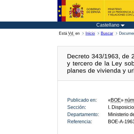
Castellano
Está
Vd.
en
Inicio
Buscar
Documen
Decreto 343/1963, de 2
y tercero de la Ley so
planes de vivienda y u
Publicado en:
«
BOE
»
núm
Sección:
I. Disposici
Departamento:
Ministerio d
Referencia:
BOE-A-196