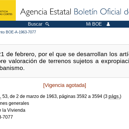
Buscar
Mi BOE
to BOE-A-1963-7077
1 de febrero, por el que se desarrollan los art
bre valoración de terrenos sujetos a expropiac
rbanismo.
[Vigencia agotada]
.
53, de 2 de marzo de 1963, páginas 3592 a 3594 (3
págs.
)
ones generales
e la Vivienda
3-7077