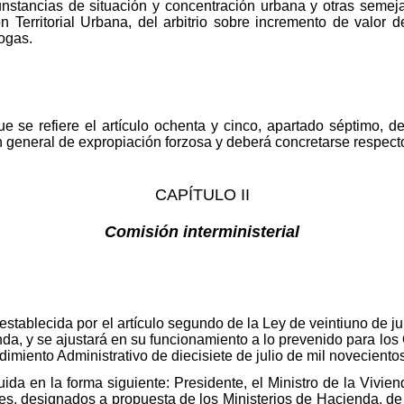
cunstancias de situación y concentración urbana y otras semeja
n Territorial Urbana, del arbitrio sobre incremento de valor 
ogas.
ue se refiere el artículo ochenta y cinco, apartado séptimo, d
ón general de expropiación forzosa y deberá concretarse respect
CAPÍTULO II
Comisión interministerial
 establecida por el artículo segundo de la Ley de veintiuno de j
enda, y se ajustará en su funcionamiento a lo prevenido para lo
imiento Administrativo de diecisiete de julio de mil noveciento
ida en la forma siguiente: Presidente, el Ministro de la Vivien
es, designados a propuesta de los Ministerios de Hacienda, de