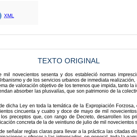
XML
TEXTO ORIGINAL
e mil novecientos sesenta y dos estableció normas impresci
Urbanismo y de los servicios urbanos de inmediata realización,
ema de valoración objetivo de los terrenos que impida, tanto la
tendan absorber las plusvalías, que son patrimonio de la colect
 de dicha Ley en toda la temática de la Expropiación Forzosa,
ientos cincuenta y cuatro y doce de mayo de mil novecientos
r los preceptos que, con rango de Decreto, desarrollen los pr
licación concreta de la de veintiuno de julio de mil novecientos 
, de señalar reglas claras para llevar a la práctica las citadas d
naciones y ofrecer a las interesados, en general, toda la gama