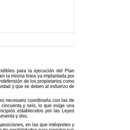
ndibles para la ejecución del Plan
 en la misma linea ya implantada por
 indefensión de los propietarios como
ividad y que se deben al esfuerzo de
 es necesario coordinarla con las de
 cincuenta y seis, lo que exige una
incipios establecidos por las Leyes
sesenta y dos.
isposiciones, en las que intérpretes y
 de posibilidades para ejercitar sus