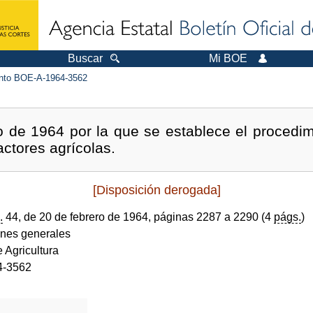
Buscar
Mi BOE
to BOE-A-1964-3562
o de 1964 por la que se establece el procedi
actores agrícolas.
[Disposición derogada]
.
44, de 20 de febrero de 1964, páginas 2287 a 2290 (4
págs.
)
ones generales
e Agricultura
4-3562