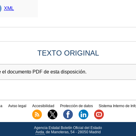
XML
TEXTO ORIGINAL
e el documento PDF de esta disposición.
a
Aviso legal
Accesibilidad
Protección de datos
Sistema Interno de In
Agencia Estatal Boletín Oficial del Estado
Avda.
de Manoteras, 54 - 28050 Madrid