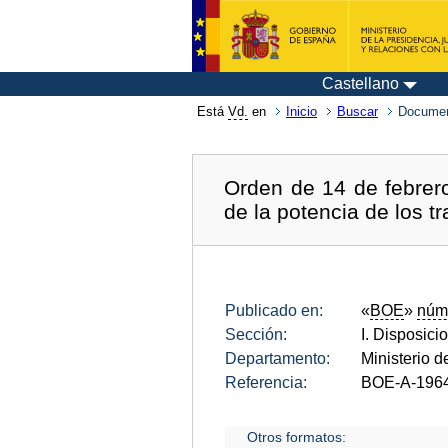
Castellano
Está
Vd.
en
Inicio
Buscar
Documen
Orden de 14 de febrer
de la potencia de los tr
Publicado en:
«
BOE
»
núm
Sección:
I. Disposici
Departamento:
Ministerio d
Referencia:
BOE-A-196
Otros formatos: