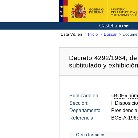
Castellano
Está
Vd.
en
Inicio
Buscar
Documen
Decreto 4292/1964, de 
subtitulado y exhibición
Publicado en:
«
BOE
»
núm
Sección:
I. Disposici
Departamento:
Presidencia
Referencia:
BOE-A-196
Otros formatos: