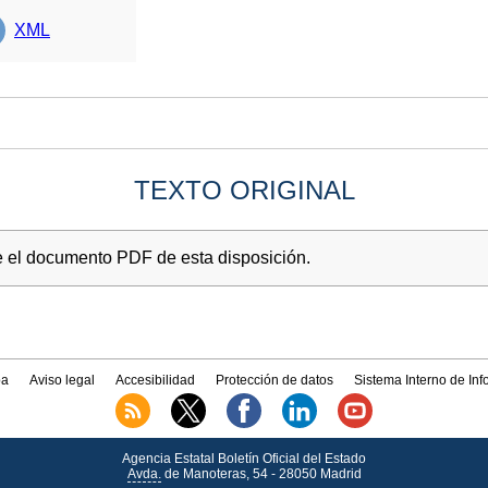
XML
TEXTO ORIGINAL
e el documento PDF de esta disposición.
a
Aviso legal
Accesibilidad
Protección de datos
Sistema Interno de In
Agencia Estatal Boletín Oficial del Estado
Avda.
de Manoteras, 54 - 28050 Madrid