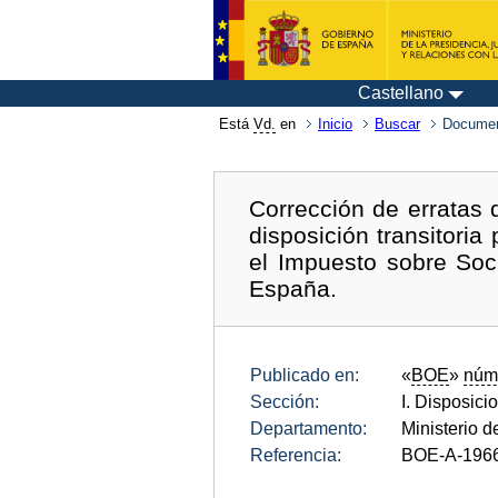
Castellano
Está
Vd.
en
Inicio
Buscar
Documen
Corrección de erratas 
disposición transitoria
el Impuesto sobre Soc
España.
Publicado en:
«
BOE
»
núm
Sección:
I. Disposici
Departamento:
Ministerio 
Referencia:
BOE-A-196