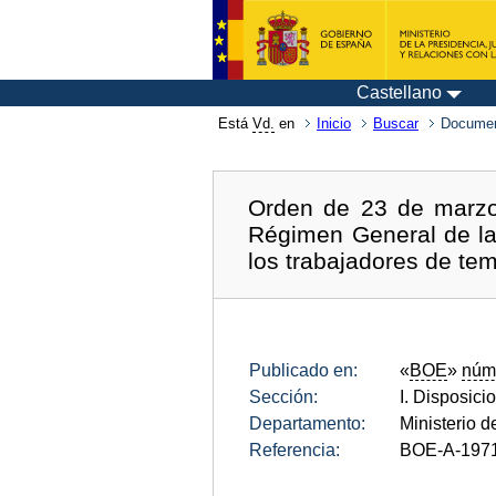
Castellano
Está
Vd.
en
Inicio
Buscar
Documen
Orden de 23 de marzo 
Régimen General de la 
los trabajadores de te
Publicado en:
«
BOE
»
núm
Sección:
I. Disposici
Departamento:
Ministerio d
Referencia:
BOE-A-197