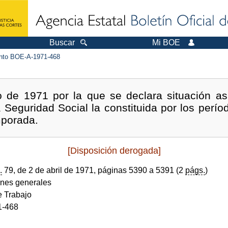
Buscar
Mi BOE
to BOE-A-1971-468
de 1971 por la que se declara situación asim
Seguridad Social la constituida por los períod
mporada.
[Disposición derogada]
.
79, de 2 de abril de 1971, páginas 5390 a 5391 (2
págs.
)
ones generales
e Trabajo
1-468