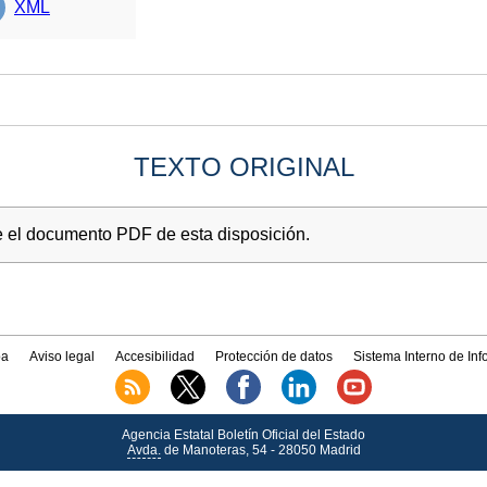
XML
TEXTO ORIGINAL
e el documento PDF de esta disposición.
a
Aviso legal
Accesibilidad
Protección de datos
Sistema Interno de In
Agencia Estatal Boletín Oficial del Estado
Avda.
de Manoteras, 54 - 28050 Madrid