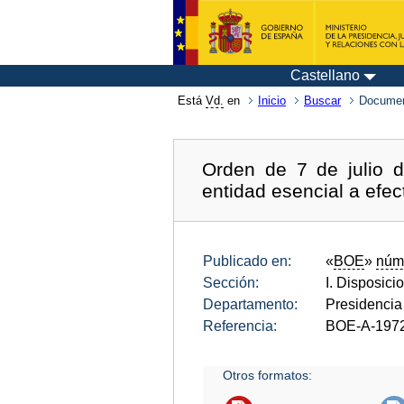
Castellano
Está
Vd.
en
Inicio
Buscar
Documen
Orden de 7 de julio d
entidad esencial a efec
Publicado en:
«
BOE
»
núm
Sección:
I. Disposici
Departamento:
Presidencia
Referencia:
BOE-A-197
Otros formatos: