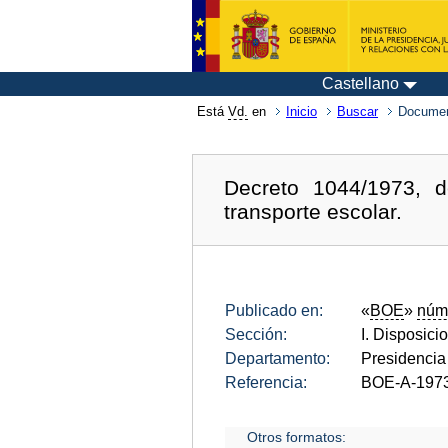
Castellano
Está
Vd.
en
Inicio
Buscar
Documen
Decreto 1044/1973, d
transporte escolar.
Publicado en:
«
BOE
»
núm
Sección:
I. Disposici
Departamento:
Presidencia
Referencia:
BOE-A-197
Otros formatos: