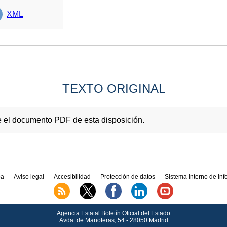
XML
TEXTO ORIGINAL
e el documento PDF de esta disposición.
a
Aviso legal
Accesibilidad
Protección de datos
Sistema Interno de In
Agencia Estatal Boletín Oficial del Estado
Avda.
de Manoteras, 54 - 28050 Madrid