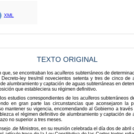
XML
TEXTO ORIGINAL
n que, se encontraban los acuíferos subterráneos de determina
 Decreto-ley tres/mil novecientos setenta y tres de cinco de 
s de alumbramiento y captación de aguas subterráneas en deter
sición que estableciera su régimen definitivo.
los estudios correspondientes de los acuíferos subterráneos d
endo en gran parte las circunstancias que aconsejaron la 
so mantener su vigencia, encomendando al Gobierno a través d
lezca el régimen definitivo de alumbramiento y captación de
plazo no superior a tres meses.
sejo .de Ministros, en su reunión celebrada el día dos de abril 
el artículo trece de la Ley Constitutiva de las Cortes textos r