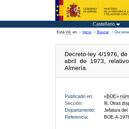
Castellano
Está
Vd.
en
Inicio
Buscar
Documen
Decreto-ley 4/1976, de 
abril de 1973, relati
Almería.
Publicado en:
«
BOE
»
núm
Sección:
III. Otras di
Departamento:
Jefatura del
Referencia:
BOE-A-197