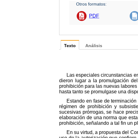
Otros formatos:
PDF
Texto
Análisis
Las especiales circunstancias e
dieron lugar a la promulgación del
prohibición para las nuevas labore
hasta tanto se promulgase una dispo
Estando en fase de terminación 
régimen de prohibición y subsisti
sucesivas prórrogas, se hace preci
elaboración de una norma que estab
prohibición, señalando a tal fin un 
En su virtud, a propuesta del Con
uso de la autorización que confiere 