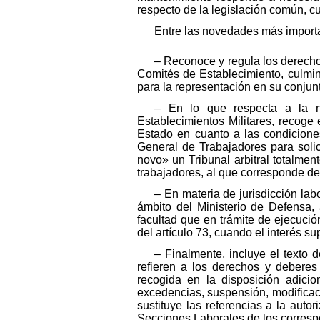
respecto de la legislación común, cu
Entre las novedades más importa
– Reconoce y regula los derecho
Comités de Establecimiento, culmin
para la representación en su conjunt
– En lo que respecta a la ne
Establecimientos Militares, recoge
Estado en cuanto a las condiciones
General de Trabajadores para solic
novo» un Tribunal arbitral totalme
trabajadores, al que corresponde dec
– En materia de jurisdicción la
ámbito del Ministerio de Defensa,
facultad que en trámite de ejecuci
del artículo 73, cuando el interés s
– Finalmente, incluye el texto 
refieren a los derechos y deberes 
recogida en la disposición adicio
excedencias, suspensión, modificaci
sustituye las referencias a la autor
Secciones Laborales de los corresp