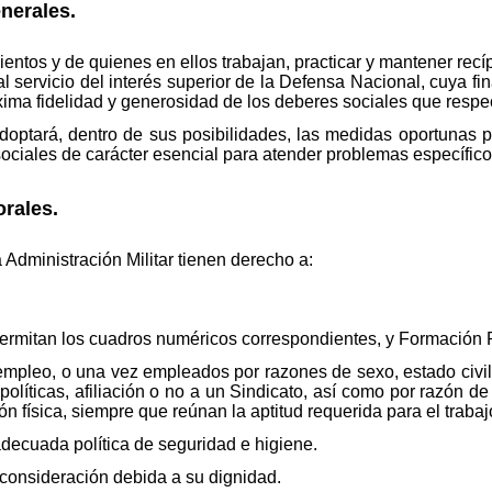
enerales.
entos y de quienes en ellos trabajan, practicar y mantener recí
 servicio del interés superior de la Defensa Nacional, cuya fin
xima fidelidad y generosidad de los deberes sociales que respe
optará, dentro de sus posibilidades, las medidas oportunas par
 sociales de carácter esencial para atender problemas específicos
orales.
a Administración Militar tienen derecho a:
permitan los cuadros numéricos correspondientes, y Formación P
empleo, o una vez empleados por razones de sexo, estado civil, 
 políticas, afiliación o no a un Sindicato, así como por razón 
n física, siempre que reúnan la aptitud requerida para el trabaj
 adecuada política de seguridad e higiene.
 consideración debida a su dignidad.