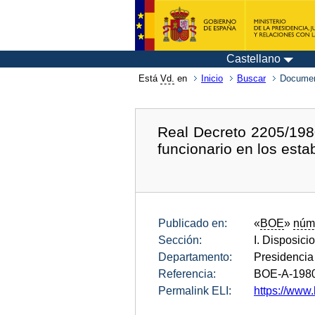
Castellano
Está
Vd.
en
Inicio
Buscar
Documen
Real Decreto 2205/1980,
funcionario en los esta
Publicado en:
«
BOE
»
núm
Sección:
I. Disposici
Departamento:
Presidencia
Referencia:
BOE-A-198
Permalink ELI:
https://www.