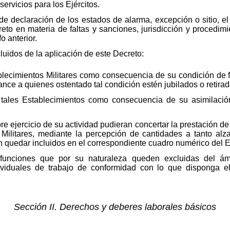
servicios para los Ejércitos.
e declaración de los estados de alarma, excepción o sitio, e
reto en materia de faltas y sanciones, jurisdicción y procedi
o anterior.
idos de la aplicación de este Decreto:
blecimientos Militares como consecuencia de su condición de f
ance a quienes ostentado tal condición estén jubilados o retirad
 tales Establecimientos como consecuencia de su asimilación 
bre ejercicio de su actividad pudieran concertar la prestación de
 Militares, mediante la percepción de cantidades a tanto al
n quedar incluidos en el correspondiente cuadro numérico del E
unciones que por su naturaleza queden excluidas del ám
ividuales de trabajo de conformidad con lo que disponga el 
Sección II. Derechos y deberes laborales básicos