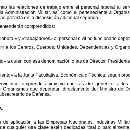
eto las relaciones de trabajo entre el personal laboral al se
la Administración Militar, así como el perteneciente a Orga
dad prevista en la disposición adicional segunda.
e entenderán comprendidos:
aboral» y «trabajadores» al personal civil no funcionario depend
ar» a los Centros, Cuerpos, Unidades, Dependencias y Organi
» a quien con esa denominación o las de Director, Presidente u 
iento» a la Junta Facultativa, Económica o Técnica, según proc
ervicios» comprende asimismo con carácter genérico, a los
, y Organismos que dependan directamente del Ministro de D
Subsecretario de Defensa.
s.
 de aplicación a las Empresas Nacionales, Industrias Militar
de cualquier otra clase estén dedicadas total o parcialmente