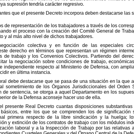
ya supresión tendría carácter regresivo.
ntes que el presente Decreto incorpora deben destacarse las s
s de representación de los trabajadores a través de los corre
ando el proceso con la creación del Comité General de Trabaja
o y al más alto nivel de dichos trabajadores.
gociación colectiva y en función de las especiales cir
 este derecho en términos que representan un régimen interme
 de trabajo y los Convenios Colectivos. Partiendo del derec
itar la negociación sobre condiciones de trabajo, económicas
nte independiente respecto al Ministerio de Defensa, con ampli
idir en última instancia.
boral debe destacarse que se pasa de una situación en la que a
 al sometimiento de los Órganos Jurisdiccionales del Orden S
ón de sentencia, se otorga a aquel Departamento en los supuest
uperior de la Defensa aconseje hacer uso de ella.
del presente Real Decreto cuantas disposiciones substantivas 
básicos, entre los que se comprenden los de significación s
nal primera respecto de la libre sindicación y la huelga; lo
ón y extinción de los contratos de trabajo con los módulos inde
ización laboral y a la Inspección de Trabajo por las relativas 
ondientes Cuarteles Generales y del Órgano Central de la Defe