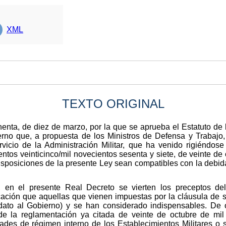
XML
TEXTO ORIGINAL
enta, de diez de marzo, por la que se aprueba el Estatuto de 
rno que, a propuesta de los Ministros de Defensa y Trabajo, 
ervicio de la Administración Militar, que ha venido rigiéndo
ntos veinticinco/mil novecientos sesenta y siete, de veinte d
isposiciones de la presente Ley sean compatibles con la debida
en el presente Real Decreto se vierten los preceptos del 
cación que aquellas que vienen impuestas por la cláusula de
ato al Gobierno) y se han considerado indispensables. De o
de la reglamentación ya citada de veinte de octubre de mil
des de régimen interno de los Establecimientos Militares o 