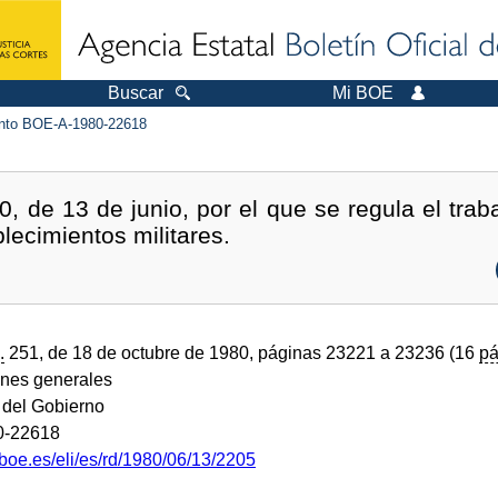
Buscar
Mi BOE
to BOE-A-1980-22618
 de 13 de junio, por el que se regula el traba
blecimientos militares.
.
251, de 18 de octubre de 1980, páginas 23221 a 23236 (16
pá
ones generales
 del Gobierno
0-22618
boe.es/eli/es/rd/1980/06/13/2205