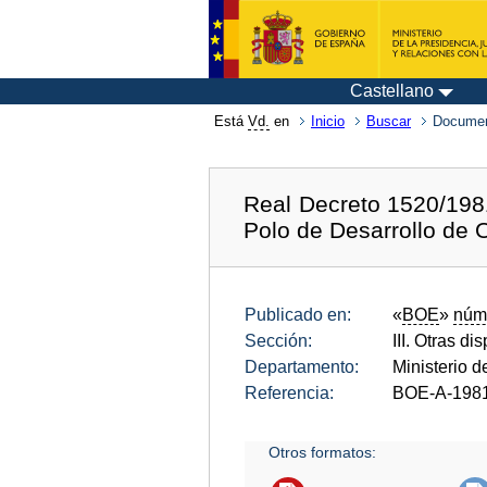
Castellano
Está
Vd.
en
Inicio
Buscar
Documen
Real Decreto 1520/1981
Polo de Desarrollo de 
Publicado en:
«
BOE
»
núm
Sección:
III. Otras di
Departamento:
Ministerio 
Referencia:
BOE-A-198
Otros formatos: