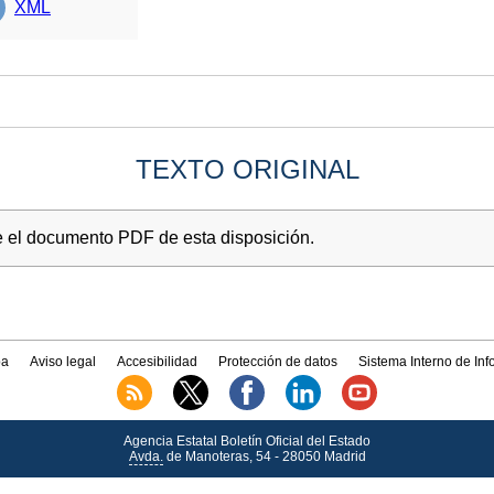
XML
TEXTO ORIGINAL
e el documento PDF de esta disposición.
a
Aviso legal
Accesibilidad
Protección de datos
Sistema Interno de In
Agencia Estatal Boletín Oficial del Estado
Avda.
de Manoteras, 54 - 28050 Madrid