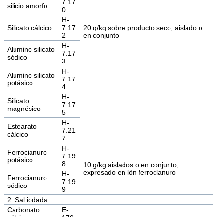
7.17
silicio amorfo
0
H-
Silicato cálcico
7.17
20 g/kg sobre producto seco, aislado o
2
en conjunto
H-
Alumino silicato
7.17
sódico
3
H-
Alumino silicato
7.17
potásico
4
H-
Silicato
7.17
magnésico
5
H-
Estearato
7.21
cálcico
7
H-
Ferrocianuro
7.19
potásico
8
10 g/kg aislados o en conjunto,
expresado en ión ferrocianuro
H-
Ferrocianuro
7.19
sódico
9
2. Sal iodada:
Carbonato
E-