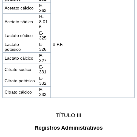
E-
Acetato cálcico
263
H-
Acetato sódico
8.01
6
E-
Lactato sódico
325
Lactato
E-
B.P.F.
potásico
326
E-
Lactato cálcico
327
E-
Citrato sódico
331
E-
Citrato potásico
332
E-
Citrato cálcico
333
TÍTULO III
Registros Administrativos