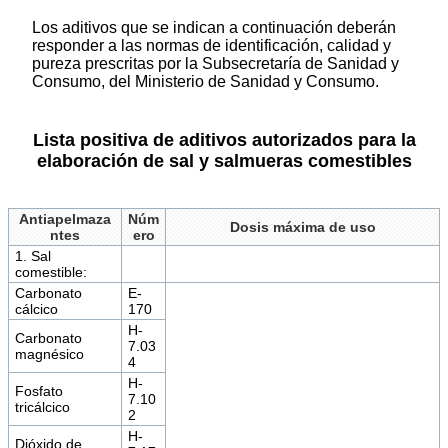
Los aditivos que se indican a continuación deberán
responder a las normas de identificación, calidad y
pureza prescritas por la Subsecretaría de Sanidad y
Consumo, del Ministerio de Sanidad y Consumo.
Lista positiva de aditivos autorizados para la
elaboración de sal y salmueras comestibles
Antiapelmaza
Núm
Dosis máxima de uso
ntes
ero
1. Sal
comestible:
Carbonato
E-
cálcico
170
H-
Carbonato
7.03
magnésico
4
H-
Fosfato
7.10
tricálcico
2
H-
Dióxido de