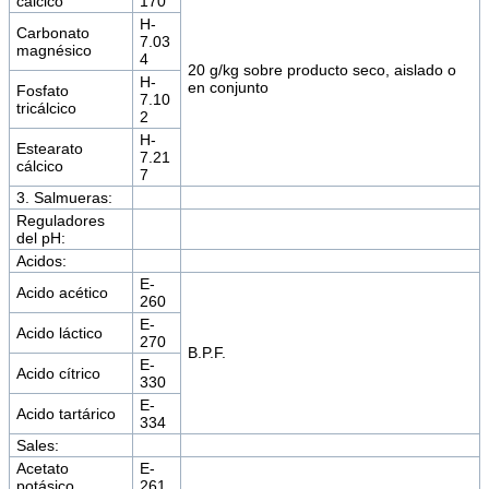
cálcico
170
H-
Carbonato
7.03
magnésico
4
20 g/kg sobre producto seco, aislado o
H-
en conjunto
Fosfato
7.10
tricálcico
2
H-
Estearato
7.21
cálcico
7
3. Salmueras:
Reguladores
del pH:
Acidos:
E-
Acido acético
260
E-
Acido láctico
270
B.P.F.
E-
Acido cítrico
330
E-
Acido tartárico
334
Sales:
Acetato
E-
potásico
261