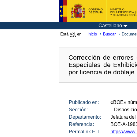
Castellano
Está
Vd.
en
Inicio
Buscar
Documen
Corrección de errores 
Especiales de Exhibici
por licencia de doblaje.
Publicado en:
«
BOE
»
núm
Sección:
I. Disposici
Departamento:
Jefatura del
Referencia:
BOE-A-198
Permalink ELI:
https://www