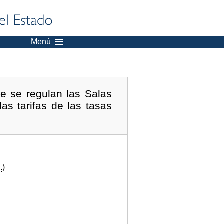
Menú
ue se regulan las Salas
as tarifas de las tasas
.
)