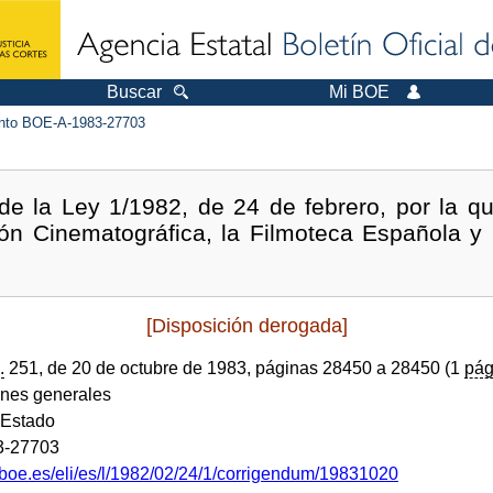
Buscar
Mi BOE
to BOE-A-1983-27703
de la Ley 1/1982, de 24 de febrero, por la q
ón Cinematográfica, la Filmoteca Española y l
[Disposición derogada]
.
251, de 20 de octubre de 1983, páginas 28450 a 28450 (1
pág
ones generales
 Estado
3-27703
.boe.es/eli/es/l/1982/02/24/1/corrigendum/19831020