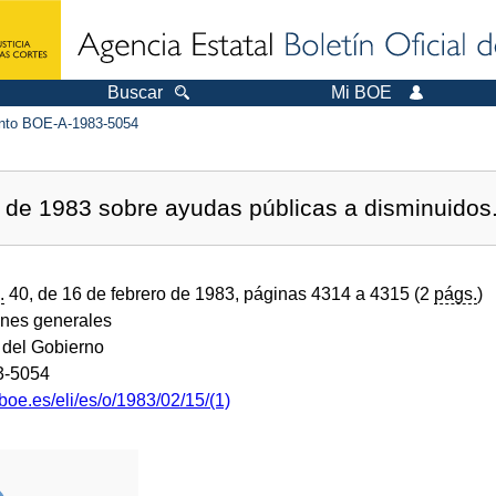
Buscar
Mi BOE
to BOE-A-1983-5054
 de 1983 sobre ayudas públicas a disminuidos
.
40, de 16 de febrero de 1983, páginas 4314 a 4315 (2
págs.
)
ones generales
 del Gobierno
3-5054
boe.es/eli/es/o/1983/02/15/(1)