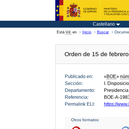
Castellano
Está
Vd.
en
Inicio
Buscar
Documen
Orden de 15 de febrero
Publicado en:
«
BOE
»
núm
Sección:
I. Disposici
Departamento:
Presidencia
Referencia:
BOE-A-198
Permalink ELI:
https://www.
Otros formatos: