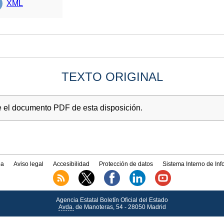
XML
TEXTO ORIGINAL
e el documento PDF de esta disposición.
a
Aviso legal
Accesibilidad
Protección de datos
Sistema Interno de In
Agencia Estatal Boletín Oficial del Estado
Avda.
de Manoteras, 54 - 28050 Madrid