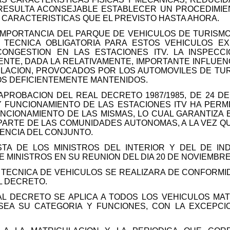
 RESULTA ACONSEJABLE ESTABLECER UN PROCEDIMIE
S CARACTERISTICAS QUE EL PREVISTO HASTA AHORA.
 IMPORTANCIA DEL PARQUE DE VEHICULOS DE TURISM
N TECNICA OBLIGATORIA PARA ESTOS VEHICULOS E
CONGESTION EN LAS ESTACIONES ITV. LA INSPECC
NTE, DADA LA RELATIVAMENTE, IMPORTANTE INFLUEN
ULACION, PROVOCADOS POR LOS AUTOMOVILES DE TUR
LOS DEFICIENTEMENTE MANTENIDOS.
 APROBACION DEL REAL DECRETO 1987/1985, DE 24 
Y FUNCIONAMIENTO DE LAS ESTACIONES ITV HA PERM
UNCIONAMIENTO DE LAS MISMAS, LO CUAL GARANTIZ
PARTE DE LAS COMUNIDADES AUTONOMAS, A LA VEZ QU
ENCIA DEL CONJUNTO.
TA DE LOS MINISTROS DEL INTERIOR Y DEL DE IND
 MINISTROS EN SU REUNION DEL DIA 20 DE NOVIEMBRE
N TECNICA DE VEHICULOS SE REALIZARA DE CONFORM
L DECRETO.
EAL DECRETO SE APLICA A TODOS LOS VEHICULOS MA
SEA SU CATEGORIA Y FUNCIONES, CON LA EXCEPC