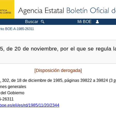
Buscar
Mi BOE
to BOE-A-1985-26311
, de 20 de noviembre, por el que se regula l
[Disposición derogada]
.
302, de 18 de diciembre de 1985, páginas 39822 a 39824 (3
p
ones generales
 del Gobierno
5-26311
boe.es/eli/es/rd/1985/11/20/2344