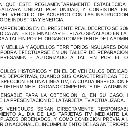
N QUE ESTE REGLAMENTARIAMENTE ESTABLECIDA 
EALIZARA UNIDAD POR UNIDAD, Y CONSISTIRA E
 DEL VEHICULO, DE ACUERDO CON LAS INSTRUCCIO
O DE INDUSTRIA Y ENERGIA.
 COMPRENDIDOS EN EL PRESENTE REAL DECRETO SE S
DICA ANTES DE FINALIZAR EL PLAZO SEÑALADO EN LA 
 A TAL FIN POR EL ORGANO COMPETENTE DE LA ADMIN
 Y MELILLA Y AQUELLOS TERRITORIOS INSULARES DO
N PODRA EFECTUARSE EN UN TALLER DE REPARACION
XPRESAMENTE AUTORIZADO A TAL FIN POR EL 
HICULOS HISTORICOS Y EN EL DE VEHICULOS DEDICA
S DEPORTIVAS, CUANDO SUS CARACTERISTICAS TECN
INSPECCION EN UNA LINEA ITV, LA CITADA INSPECCIO
UE DETERMINE EL ORGANO COMPETENTE DE LA ADMINIS
SPENSABLE PARA LA OBTENCION, O, EN SU CASO,
 LA PRESENTACION DE LA TARJETA ITV ACTUALIZADA.
OS VEHICULOS SERAN DIRECTAMENTE RESPONSAB
IENTO AL DIA DE LAS TARJETAS ITV MEDIANTE L
 PLAZOS ORDENADOS, Y COMO CONDICION PREVIA A L
RIO NACIONAL. EL INCUMPLIMIENTO DE LAS ANTERIOR