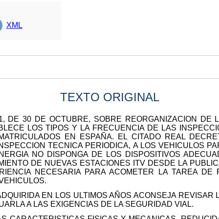
XML
TEXTO ORIGINAL
81, DE 30 DE OCTUBRE, SOBRE REORGANIZACION DE 
BLECE LOS TIPOS Y LA FRECUENCIA DE LAS INSPECC
ATRICULADOS EN ESPAÑA. EL CITADO REAL DECRET
INSPECCION TECNICA PERIODICA, A LOS VEHICULOS P
ENERGIA NO DISPONGA DE LOS DISPOSITIVOS ADECU
MIENTO DE NUEVAS ESTACIONES ITV DESDE LA PUBLIC
ERIENCIA NECESARIA PARA ACOMETER LA TAREA DE
VEHICULOS.
 ADQUIRIDA EN LOS ULTIMOS AÑOS ACONSEJA REVISAR
ARLA A LAS EXIGENCIAS DE LA SEGURIDAD VIAL.
S CARACTERISTICAS FISICAS Y MECANICAS, REDUCID