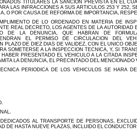
ONADOS TITULARES LA SANCION PREVISTA EN EL CU
ARA LAS INFRACCIONES A SUS ARTICULOS 253 Y 252, 
CA, O POR CAUSA DE REFORMA DE IMPORTANCIA, RESP
UMPLIMIENTO DE LO ORDENADO EN MATERIA DE INS
TE REAL DECRETO, LOS AGENTES DE LA AUTORIDAD 
ICIO DE LA DENUNCIA, QUE HABRAN DE FORMUL
VENDRAN EL PERMISO DE CIRCULACION DEL VE
 PLAZO DE DIEZ DIAS DE VALIDEZ, CON EL UNICO OBJE
A SOMETERSE A LA INSPECCION TECNICA, Y, SI TRAN
O HABER PRESENTADO EL VEHICULO A LA CITADA INSP
AMITA LA DENUNCIA, EL PRECINTADO DEL MENCIONADO 
N TECNICA PERIODICA DE LOS VEHICULOS SE HARA D
.
ENAL.
 DEDICADOS AL TRANSPORTE DE PERSONAS, EXCLUI
D DE HASTA NUEVE PLAZAS, INCLUIDO EL CONDUCTOR