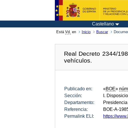
Castellano
Está
Vd.
en
Inicio
Buscar
Documen
Real Decreto 2344/1985
vehículos.
Publicado en:
«
BOE
»
núm
Sección:
I. Disposici
Departamento:
Presidencia
Referencia:
BOE-A-198
Permalink ELI:
https://www.