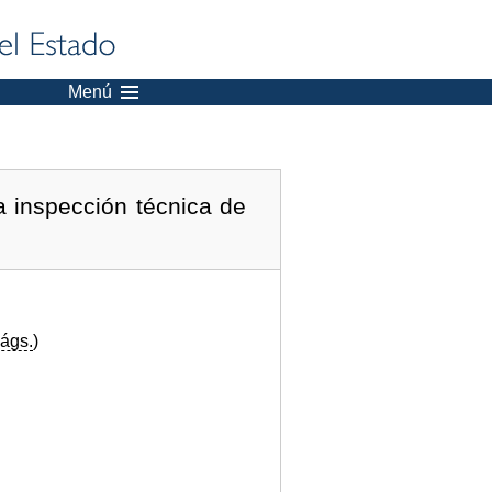
Menú
a inspección técnica de
ágs.
)