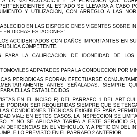
A A LA MATRICULACION Y LA PERIODICA QUE CO
PERTENECIENTES AL ESTADO SE LLEVARA A CABO P
MIENTO Y UTILIZACION, CON ARREGLO A LAS NO
ESTABLECIDO EN LAS DISPOSICIONES VIGENTES SOBRE 
E EN DICHAS ESTACIONES:
ULOS ACCIDENTADOS CON DAÑOS IMPORTANTES EN SU
 PUBLICA COMPETENTE.
AS PARA LA CALIFICACION DE IDONEIDAD DE LO
UTOMOVILES ADPATADOS PARA LA CONDUCCION POR MI
NICAS PERIODICAS PODRAN EFECTUARSE CONJUNTAM
AMENTARIAMENTE ANTES SEÑALADAS, SIEMPRE Q
PARA ELLAS ESTABLECIDOS.
VISTAS EN EL INCISO F) DEL PARRAFO 1 DEL ARTIC
MBRE, PODRAN SER REQUERIDAS SIEMPRE QUE SE TEN
LAS CONDICIONES TECNICAS EXIGIBLES PARA PERMIT
DAD VIAL; EN ESTOS CASOS, LA INSPECCION SE LIMI
, Y NO SE APLICARA TARIFA A ESTE SERVICIO S
N DEFICENCIAS EN EL VEHICULO, Y, A PETICION DEL 
CUMPLE LO PREVISTO EN EL PARRAFO 2 ANTERIOR.