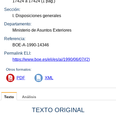
17424 a 17424 (1
pág.
)
Sección:
I. Disposiciones generales
Departamento:
Ministerio de Asuntos Exteriores
Referencia:
BOE-A-1990-14346
Permalink ELI:
https://www.boe.es/eli/es/ai/1990/06/07/(2)
Otros formatos:
PDF
XML
Texto
Análisis
TEXTO ORIGINAL