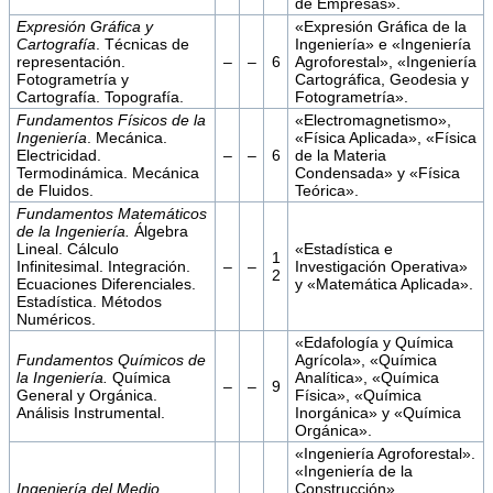
de Empresas».
Expresión Gráfica y
«Expresión Gráfica de la
Cartografía
. Técnicas de
Ingeniería» e «Ingeniería
representación.
–
–
6
Agroforestal», «Ingeniería
Fotogrametría y
Cartográfica, Geodesia y
Cartografía. Topografía.
Fotogrametría».
Fundamentos Físicos de la
«Electromagnetismo»,
Ingeniería
. Mecánica.
«Física Aplicada», «Física
Electricidad.
–
–
6
de la Materia
Termodinámica. Mecánica
Condensada» y «Física
de Fluidos.
Teórica».
Fundamentos Matemáticos
de la Ingeniería.
Álgebra
Lineal. Cálculo
«Estadística e
1
Infinitesimal. Integración.
–
–
Investigación Operativa»
2
Ecuaciones Diferenciales.
y «Matemática Aplicada».
Estadística. Métodos
Numéricos.
«Edafología y Química
F
undamentos Químicos de
Agrícola», «Química
la Ingeniería.
Química
Analítica», «Química
–
–
9
General y Orgánica.
Física», «Química
Análisis Instrumental.
Inorgánica» y «Química
Orgánica».
«Ingeniería Agroforestal».
«Ingeniería de la
Ingeniería del Medio
Construcción»,