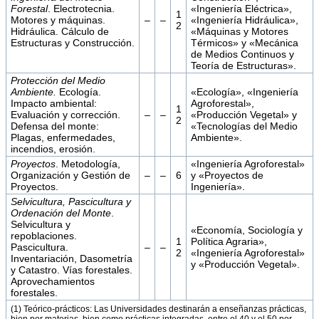
Forestal
. Electrotecnia.
«Ingeniería Eléctrica»,
1
Motores y máquinas.
–
–
«Ingeniería Hidráulica»,
2
Hidráulica. Cálculo de
«Máquinas y Motores
Estructuras y Construcción.
Térmicos» y «Mecánica
de Medios Continuos y
Teoría de Estructuras».
Protección del Medio
Ambiente.
Ecología.
«Ecología», «Ingeniería
Impacto ambiental:
Agroforestal»,
1
Evaluación y corrección.
–
–
«Producción Vegetal» y
2
Defensa del monte:
«Tecnologías del Medio
Plagas, enfermedades,
Ambiente».
incendios, erosión.
Proyectos
. Metodología,
«Ingeniería Agroforestal»
Organización y Gestión de
–
–
6
y «Proyectos de
Proyectos.
Ingeniería».
Selvicultura, Pascicultura y
Ordenación del Monte
.
Selvicultura y
«Economía, Sociología y
repoblaciones.
1
Política Agraria»,
Pascicultura.
–
–
2
«Ingeniería Agroforestal»
Inventariación, Dasometría
y «Producción Vegetal».
y Catastro. Vías forestales.
Aprovechamientos
forestales.
(1) Teórico-prácticos: Las Universidades destinarán a enseñanzas prácticas,