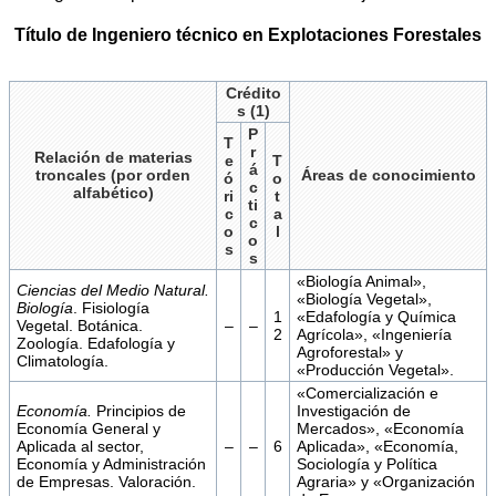
Título de Ingeniero técnico en Explotaciones Forestales
Crédito
s (1)
P
T
r
Relación de materias
e
T
á
troncales (por orden
Áreas de conocimiento
ó
o
c
alfabético)
ri
t
ti
c
a
c
o
l
o
s
s
«Biología Animal»,
Ciencias del Medio Natural.
«Biología Vegetal»,
Biología
. Fisiología
1
«Edafología y Química
Vegetal. Botánica.
–
–
2
Agrícola», «Ingeniería
Zoología. Edafología y
Agroforestal» y
Climatología.
«Producción Vegetal».
«Comercialización e
Economía.
Principios de
Investigación de
Economía General y
Mercados», «Economía
Aplicada al sector,
–
–
6
Aplicada», «Economía,
Economía y Administración
Sociología y Política
de Empresas. Valoración.
Agraria» y «Organización