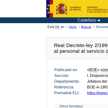
Castellano
Está
Vd.
en
Inicio
Buscar
Documen
Real Decreto-ley 2/1991
al personal al servicio 
Publicado en:
«
BOE
»
núm
Sección:
I. Disposici
Departamento:
Jefatura del
Referencia:
BOE-A-199
Permalink ELI:
https://www.
Otros formatos: