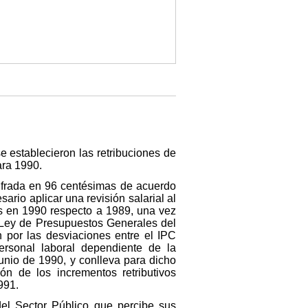
e establecieron las retribuciones de
ara 1990.
 cifrada en 96 centésimas de acuerdo
rio aplicar una revisión salarial al
es en 1990 respecto a 1989, una vez
a Ley de Presupuestos Generales del
 por las desviaciones entre el IPC
personal laboral dependiente de la
junio de 1990, y conlleva para dicho
n de los incrementos retributivos
991.
del Sector Público que percibe sus