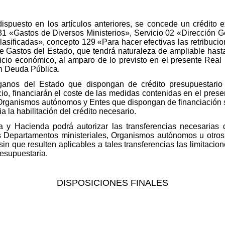
.
dispuesto en los artículos anteriores, se concede un crédito 
31 «Gastos de Diversos Ministerios», Servicio 02 «Dirección
lasificadas», concepto 129 «Para hacer efectivas las retribucio
e Gastos del Estado, que tendrá naturaleza de ampliable hasta
icio económico, al amparo de lo previsto en el presente Real 
n Deuda Pública.
ganos del Estado que dispongan de crédito presupuestario 
cio, financiarán el coste de las medidas contenidas en el pres
Organismos autónomos y Entes que dispongan de financiación s
a la habilitación del crédito necesario.
a y Hacienda podrá autorizar las transferencias necesarias
los Departamentos ministeriales, Organismos autónomos u otro
sin que resulten aplicables a tales transferencias las limitacion
resupuestaria.
DISPOSICIONES FINALES