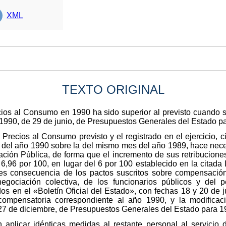
XML
TEXTO ORIGINAL
cios al Consumo en 1990 ha sido superior al previsto cuando s
/1990, de 29 de junio, de Presupuestos Generales del Estado p
e Precios al Consumo previsto y el registrado en el ejercicio,
 del año 1990 sobre la del mismo mes del año 1989, hace necesa
tración Pública, de forma que el incremento de sus retribucion
l 6,96 por 100, en lugar del 6 por 100 establecido en la citad
es consecuencia de los pactos suscritos sobre compensación
negociación coIectiva, de los funcionarios públicos y del 
os en el «Boletín Oficial del Estado», con fechas 18 y 20 de 
mpensatoria correspondiente al año 1990, y la modificació
 27 de diciembre, de Presupuestos Generales del Estado para 1
plicar idénticas medidas al restante personal al servicio 