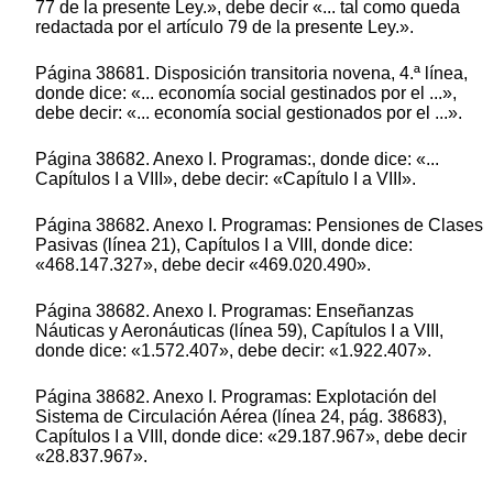
77 de la presente Ley.», debe decir «... tal como queda
redactada por el artículo 79 de la presente Ley.».
Página 38681. Disposición transitoria novena, 4.ª línea,
donde dice: «... economía social gestinados por el ...»,
debe decir: «... economía social gestionados por el ...».
Página 38682. Anexo I. Programas:, donde dice: «...
Capítulos I a VIII», debe decir: «Capítulo I a VIII».
Página 38682. Anexo I. Programas: Pensiones de Clases
Pasivas (línea 21), Capítulos I a VIII, donde dice:
«468.147.327», debe decir «469.020.490».
Página 38682. Anexo I. Programas: Enseñanzas
Náuticas y Aeronáuticas (línea 59), Capítulos I a VIII,
donde dice: «1.572.407», debe decir: «1.922.407».
Página 38682. Anexo I. Programas: Explotación del
Sistema de Circulación Aérea (línea 24, pág. 38683),
Capítulos I a VIII, donde dice: «29.187.967», debe decir
«28.837.967».