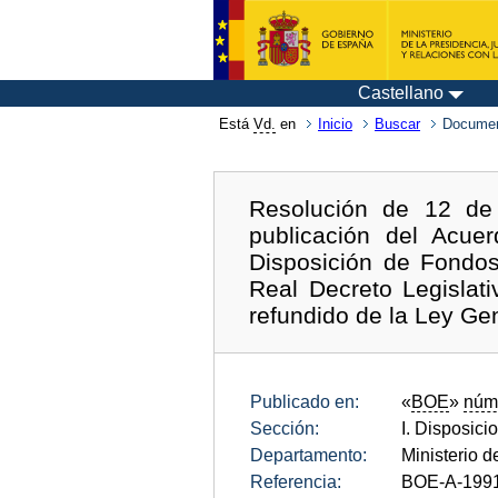
Castellano
Está
Vd.
en
Inicio
Buscar
Documen
Resolución de 12 de 
publicación del Acue
Disposición de Fondos
Real Decreto Legislat
refundido de la Ley Ge
Publicado en:
«
BOE
»
núm
Sección:
I. Disposici
Departamento:
Ministerio 
Referencia:
BOE-A-199