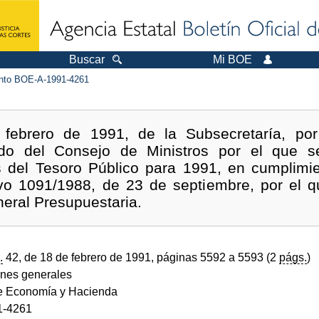
Buscar
Mi BOE
to BOE-A-1991-4261
febrero de 1991, de la Subsecretaría, po
rdo del Consejo de Ministros por el que 
 del Tesoro Público para 1991, en cumplimien
ivo 1091/1988, de 23 de septiembre, por el q
neral Presupuestaria.
.
42, de 18 de febrero de 1991, páginas 5592 a 5593 (2
págs.
)
ones generales
de Economía y Hacienda
1-4261