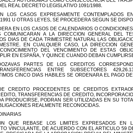
DADES AUTONOMAS COMO CONSECUENCIA DEL TRASPA
EL REAL DECRETO LEGISLATIVO 1091/1988.
 EN LOS CASOS EXPRESAMENTE CONTEMPLADOS E
1991 U OTRAS LEYES, SE PROCEDERA SEGUN SE DISPO
ERA EN LOS CASOS DE CALENDARIOS O CONDICIONES 
 COMUNICARAN A LA DIRECCION GENERAL DEL TES
OS DIAS DE CADA TRIMESTRE NATURAL LAS OBLIGACI
MESTRE. EN CUALQUIER CASO, LA DIRECCION GENE
CONOCIMIENTO DEL VENCIMIENTO DE ESTAS OBLI
MPLIR EN ESPAÑA, Y QUINCE CUANDO DEBAN CUMPLIRS
DOZAVAS PARTES DE LOS CREDITOS CORRESPONDI
TRANSFERENCIAS ENTRE SUBSECTORES 429,26.
TIMOS CINCO DIAS HABILES SE ORDENARA EL PAGO 
 DE CREDITO PROCEDENTES DE CREDITOS EXTRAO
REDITO, TRANSFERENCIAS DE CREDITO, INCORPORACI
A PRODUCIRSE, PODRAN SER UTILIZADAS EN SU TOT
OBLIGACIONES REALMENTE RECONOCIDAS.
DINARIAS
CION QUE REBASE LOS LIMITES EXPRESADOS EN 
ITO VINCULANTE, DE ACUERDO CON EL ARTICULO 59 D