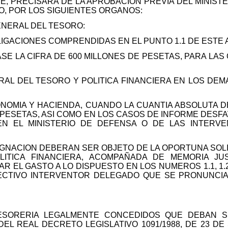
BRE, PRECISARA DE LA APROBACION PREVIA DEL MINIST
O, POR LOS SIGUIENTES ORGANOS:
ENERAL DEL TESORO:
LIGACIONES COMPRENDIDAS EN EL PUNTO 1.1 DE ESTE
ASE LA CIFRA DE 600 MILLONES DE PESETAS, PARA L
RAL DEL TESORO Y POLITICA FINANCIERA EN LOS DEM
ONOMIA Y HACIENDA, CUANDO LA CUANTIA ABSOLUTA D
E PESETAS, ASI COMO EN LOS CASOS DE INFORME DESF
EN EL MINISTERIO DE DEFENSA O DE LAS INTERV
IGNACION DEBERAN SER OBJETO DE LA OPORTUNA SOLIC
ITICA FINANCIERA, ACOMPAÑADA DE MEMORIA JUS
R EL GASTO A LO DISPUESTO EN LOS NUMEROS 1.1, 1.2
PECTIVO INTERVENTOR DELEGADO QUE SE PRONUNCI
TESORERIA LEGALMENTE CONCEDIDOS QUE DEBAN 
DEL REAL DECRETO LEGISLATIVO 1091/1988, DE 23 DE