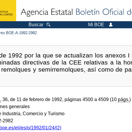
Buscar
Mi BOE
to BOE-A-1992-2982
e 1992 por la que se actualizan los anexos I 
minadas directivas de la CEE relativas a la h
, remolques y semirremolques, así como de par
.
36, de 11 de febrero de 1992, páginas 4500 a 4509 (10
págs.
)
ones generales
e Industria, Comercio y Turismo
2-2982
boe.es/eli/es/o/1992/01/24/(2)