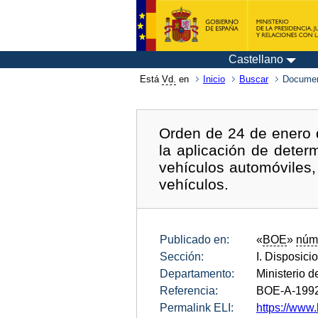
Castellano
Está
Vd.
en
Inicio
Buscar
Documen
Orden de 24 de enero d
la aplicación de deter
vehículos automóviles
vehículos.
Publicado en:
«
BOE
»
núm
Sección:
I. Disposici
Departamento:
Ministerio d
Referencia:
BOE-A-199
Permalink ELI:
https://www.