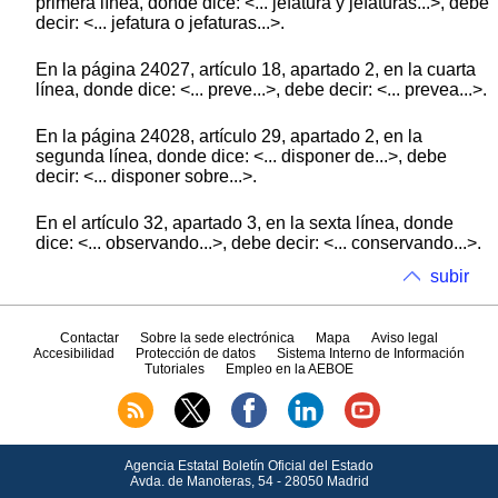
primera línea, donde dice: <... jefatura y jefaturas...>, debe
decir: <... jefatura o jefaturas...>.
En la página 24027, artículo 18, apartado 2, en la cuarta
línea, donde dice: <... preve...>, debe decir: <... prevea...>.
En la página 24028, artículo 29, apartado 2, en la
segunda línea, donde dice: <... disponer de...>, debe
decir: <... disponer sobre...>.
En el artículo 32, apartado 3, en la sexta línea, donde
dice: <... observando...>, debe decir: <... conservando...>.
subir
Contactar
Sobre la sede electrónica
Mapa
Aviso legal
Accesibilidad
Protección de datos
Sistema Interno de Información
Tutoriales
Empleo en la AEBOE
Agencia Estatal Boletín Oficial del Estado
Avda.
de Manoteras, 54 - 28050 Madrid