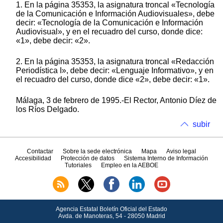
1. En la página 35353, la asignatura troncal «Tecnología
de la Comunicación e Información Audiovisuales», debe
decir: «Tecnología de la Comunicación e Información
Audiovisual», y en el recuadro del curso, donde dice:
«1», debe decir: «2».
2. En la página 35353, la asignatura troncal «Redacción
Periodística I», debe decir: «Lenguaje Informativo», y en
el recuadro del curso, donde dice «2», debe decir: «1».
Málaga, 3 de febrero de 1995.-El Rector, Antonio Díez de
los Ríos Delgado.
subir
Contactar
Sobre la sede electrónica
Mapa
Aviso legal
Accesibilidad
Protección de datos
Sistema Interno de Información
Tutoriales
Empleo en la AEBOE
Agencia Estatal Boletín Oficial del Estado
Avda.
de Manoteras, 54 - 28050 Madrid