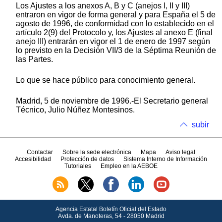
Los Ajustes a los anexos A, B y C (anejos I, II y III)
entraron en vigor de forma general y para España el 5 de
agosto de 1996, de conformidad con lo establecido en el
artículo 2(9) del Protocolo y, los Ajustes al anexo E (final
anejo III) entrarán en vigor el 1 de enero de 1997 según
lo previsto en la Decisión VII/3 de la Séptima Reunión de
las Partes.
Lo que se hace público para conocimiento general.
Madrid, 5 de noviembre de 1996.-El Secretario general
Técnico, Julio Núñez Montesinos.
subir
Contactar
Sobre la sede electrónica
Mapa
Aviso legal
Accesibilidad
Protección de datos
Sistema Interno de Información
Tutoriales
Empleo en la AEBOE
Agencia Estatal Boletín Oficial del Estado
Avda.
de Manoteras, 54 - 28050 Madrid