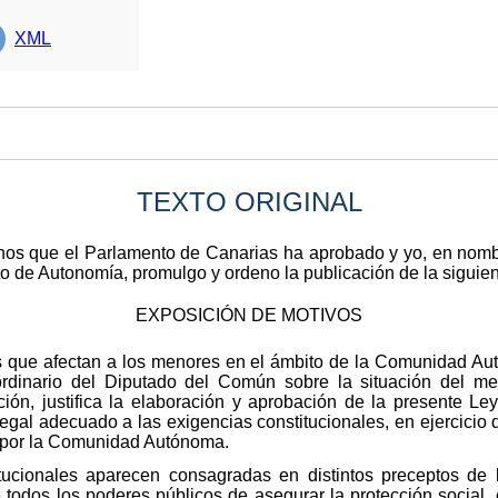
XML
TEXTO ORIGINAL
anos que el Parlamento de Canarias ha aprobado y yo, en nomb
uto de Autonomía, promulgo y ordeno la publicación de la siguien
EXPOSICIÓN DE MOTIVOS
s que afectan a los menores en el ámbito de la Comunidad A
aordinario del Diputado del Común sobre la situación del m
ón, justifica la elaboración y aprobación de la presente Ley
legal adecuado a las exigencias constitucionales, en ejercicio
 por la Comunidad Autónoma.
itucionales aparecen consagradas en distintos preceptos de 
todos los poderes públicos de asegurar la protección social, e