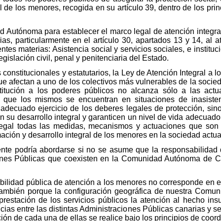
l de los menores, recogida en su artículo 39, dentro de los princ
 Autónoma para establecer el marco legal de atención integr
as, particularmente en el artículo 30, apartados 13 y 14, al 
tes materias: Asistencia social y servicios sociales, e instituc
islación civil, penal y penitenciaria del Estado.
constitucionales y estatutarios, la Ley de Atención Integral a 
ue afectan a uno de los colectivos más vulnerables de la socied
tución a los poderes públicos no alcanza sólo a las actu
que los mismos se encuentran en situaciones de inasisten
nadecuado ejercicio de los deberes legales de protección, sino
n su desarrollo integral y garanticen un nivel de vida adecuado
legal todas las medidas, mecanismos y actuaciones que son e
ación y desarrollo integral de los menores en la sociedad actua
mente podría abordarse si no se asume que la responsabilidad
iones Públicas que coexisten en la Comunidad Autónoma de 
bilidad pública de atención a los menores no corresponde en e
ambién porque la configuración geográfica de nuestra Comun
 prestación de los servicios públicos la atención al hecho ins
cias entre las distintas Administraciones Públicas canarias y
ión de cada una de ellas se realice bajo los principios de coor