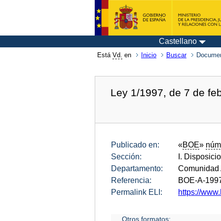
Castellano
Está
Vd.
en
Inicio
Buscar
Documen
Ley 1/1997, de 7 de feb
Publicado en:
«
BOE
»
núm
Sección:
I. Disposici
Departamento:
Comunidad 
Referencia:
BOE-A-199
Permalink ELI:
https://www.
Otros formatos: