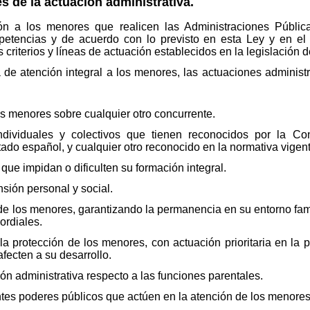
s de la actuación administrativa.
ón a los menores que realicen las Administraciones Públ
petencias y de acuerdo con lo previsto en esta Ley y en el r
s criterios y líneas de actuación establecidos en la legislación d
de atención integral a los menores, las actuaciones administr
s menores sobre cualquier otro concurrente.
ividuales y colectivos que tienen reconocidos por la Cons
stado español, y cualquier otro reconocido en la normativa vigen
ue impidan o dificulten su formación integral.
ión personal y social.
 de los menores, garantizando la permanencia en su entorno fami
ordiales.
a protección de los menores, con actuación prioritaria en la 
fecten a su desarrollo.
n administrativa respecto a las funciones parentales.
tes poderes públicos que actúen en la atención de los menores