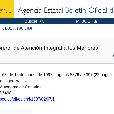
Buscar
Mi BOE
to BOE-A-1997-5498
rero, de Atención Integral a los Menores.
.
63, de 14 de marzo de 1997, páginas 8376 a 8397 (22
págs.
)
ones generales
Autónoma de Canarias
7-5498
boe.es/eli/es-cn/l/1997/02/07/1