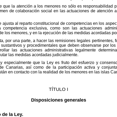
 que la atención a los menores no sólo es responsabilidad pú
gimen de colaboración social en las actuaciones de atención 
e ajusta al reparto constitucional de competencias en los aspe
 competencia exclusiva, como son las actuaciones adminis
e los menores, y en la ejecución de las medidas acordadas por 
ta, por una parte, a hacer las remisiones legales pertinentes, 
ios sustantivos y procedimentales que deben observarse por los
rollar las actuaciones administrativas legalmente determin
utar las medidas acordadas judicialmente.
uy especialmente que la Ley es fruto del esfuerzo y consen
e Canarias, así como de la participación activa y conjunt
tán en contacto con la realidad de los menores en las islas Ca
TÍTULO I
Disposiciones generales
 de la Ley.