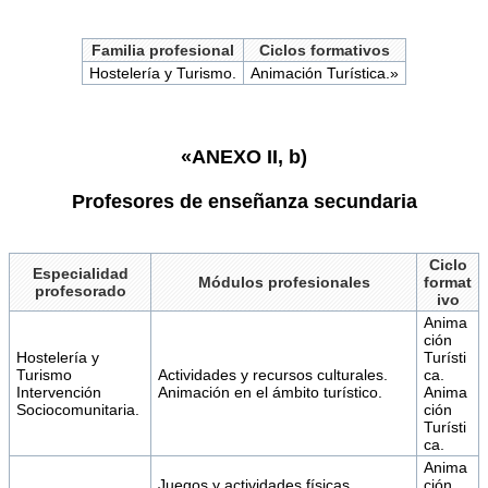
Familia profesional
Ciclos formativos
Hostelería y Turismo.
Animación Turística.»
«ANEXO II, b)
Profesores de enseñanza secundaria
Ciclo
Especialidad
Módulos profesionales
format
profesorado
ivo
Anima
ción
Hostelería y
Turísti
Turismo
Actividades y recursos culturales.
ca.
Intervención
Animación en el ámbito turístico.
Anima
Sociocomunitaria.
ción
Turísti
ca.
Anima
Juegos y actividades físicas
ción