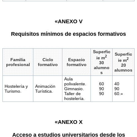
«ANEXO V
Requisitos mínimos de espacios formativos
Superfic
Superfic
2
ie m
2
Familia
Ciclo
Espacio
ie m
30
profesional
formativo
formativo
20
alumno
alumnos
s
Aula
polivalente.
60
40
Hostelería y
Animación
Gimnasio.
90
90
Turismo.
Turística.
Taller de
90
60.»
hostelería.
«ANEXO X
Acceso a estudios universitarios desde los