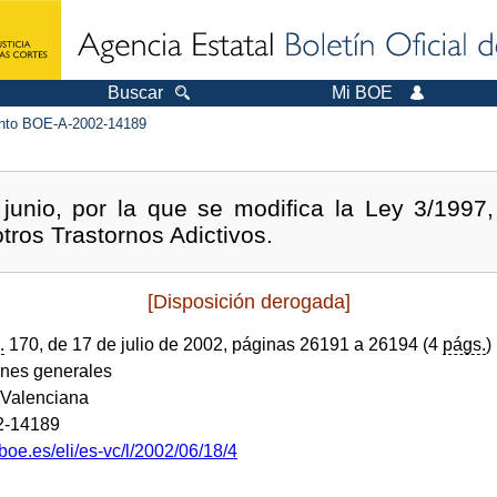
Buscar
Mi BOE
to BOE-A-2002-14189
junio, por la que se modifica la Ley 3/1997,
ros Trastornos Adictivos.
[Disposición derogada]
.
170, de 17 de julio de 2002, páginas 26191 a 26194 (4
págs.
)
ones generales
Valenciana
2-14189
boe.es/eli/es-vc/l/2002/06/18/4