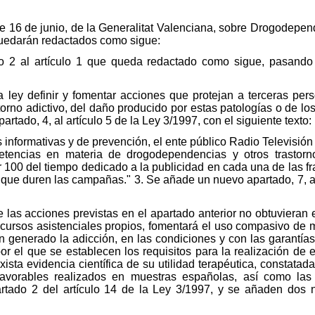
de 16 de junio, de la Generalitat Valenciana, sobre Drogodepend
quedarán redactados como sigue:
 2 al artículo 1 que queda redactado como sigue, pasando
a ley definir y fomentar acciones que protejan a terceras per
orno adictivo, del daño producido por estas patologías o de l
rtado, 4, al artículo 5 de la Ley 3/1997, con el siguiente texto:
 informativas y de prevención, el ente público Radio Televisió
petencias en materia de drogodependencias y otros trastorno
 100 del tiempo dedicado a la publicidad en cada una de las fra
 que duren las campañas." 3. Se añade un nuevo apartado, 7, al 
 las acciones previstas en el apartado anterior no obtuvieran e
ecursos asistenciales propios, fomentará el uso compasivo de
 generado la adicción, en las condiciones y con las garantías 
por el que se establecen los requisitos para la realización de
ista evidencia científica de su utilidad terapéutica, constatad
favorables realizados en muestras españolas, así como la
partado 2 del artículo 14 de la Ley 3/1997, y se añaden dos