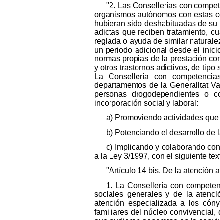
"2. Las Consellerías con compet
organismos autónomos con estas co
hubieran sido deshabituadas de su ad
adictas que reciben tratamiento, 
reglada o ayuda de similar naturale
un periodo adicional desde el inici
normas propias de la prestación co
y otros trastornos adictivos, de tipo
La Consellería con competencias
departamentos de la Generalitat 
personas drogodependientes o con
incorporación social y laboral:
a) Promoviendo actividades que f
b) Potenciando el desarrollo de 
c) Implicando y colaborando con 
a la Ley 3/1997, con el siguiente tex
"Artículo 14 bis. De la atención a
1. La Consellería con competenc
sociales generales y de la atenci
atención especializada a los cón
familiares del núcleo convivencial,