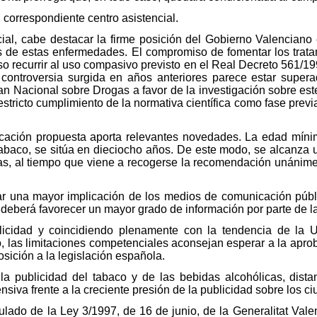
 correspondiente centro asistencial.
ial, cabe destacar la firme posición del Gobierno Valenciano
tos de estas enfermedades. El compromiso de fomentar los trat
o recurrir al uso compasivo previsto en el Real Decreto 561/199
 controversia surgida en años anteriores parece estar super
n Nacional sobre Drogas a favor de la investigación sobre este 
 estricto cumplimiento de la normativa científica como fase previ
ficación propuesta aporta relevantes novedades. La edad míni
tabaco, se sitúa en dieciocho años. De este modo, se alcanz
s, al tiempo que viene a recogerse la recomendación unánime 
ar una mayor implicación de los medios de comunicación públi
 deberá favorecer un mayor grado de información por parte de l
licidad y coincidiendo plenamente con la tendencia de la U
co, las limitaciones competenciales aconsejan esperar a la apr
osición a la legislación española.
e la publicidad del tabaco y de las bebidas alcohólicas, dist
siva frente a la creciente presión de la publicidad sobre los c
iculado de la Ley 3/1997, de 16 de junio, de la Generalitat V