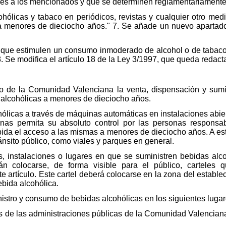
lares a los mencionados y que se determinen reglamentariamente
hólicas y tabaco en periódicos, revistas y cualquier otro medi
a menores de dieciocho años." 7. Se añade un nuevo apartado, 
s que estimulen un consumo inmoderado de alcohol o de tabaco
. Se modifica el artículo 18 de la Ley 3/1997, que queda redac
orio de la Comunidad Valenciana la venta, dispensación y sumin
 alcohólicas a menores de dieciocho años.
hólicas a través de máquinas automáticas en instalaciones abier
nas permita su absoluto control por las personas responsab
ida el acceso a las mismas a menores de dieciocho años. A esto
ánsito público, como viales y parques en general.
os, instalaciones o lugares en que se suministren bebidas al
n colocarse, de forma visible para el público, carteles q
e artículo. Este cartel deberá colocarse en la zona del establec
ebida alcohólica.
inistro y consumo de bebidas alcohólicas en los siguientes lugar
s de las administraciones públicas de la Comunidad Valenciana,