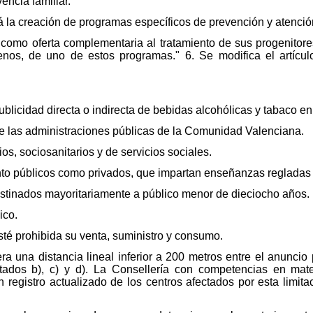
encia familiar.
 la creación de programas específicos de prevención y atenció
 como oferta complementaria al tratamiento de sus progenitor
enos, de uno de estos programas." 6. Se modifica el artícu
blicidad directa o indirecta de bebidas alcohólicas y tabaco en
e las administraciones públicas de la Comunidad Valenciana.
ios, sociosanitarios y de servicios sociales.
nto públicos como privados, que impartan enseñanzas regladas 
estinados mayoritariamente a público menor de dieciocho años.
ico.
esté prohibida su venta, suministro y consumo.
era una distancia lineal inferior a 200 metros entre el anuncio 
tados b), c) y d). La Consellería con competencias en mat
n registro actualizado de los centros afectados por esta limit