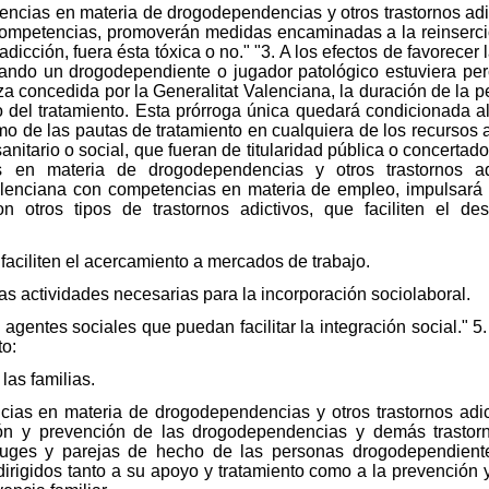
encias en materia de drogodependencias y otros trastornos adi
mpetencias, promoverán medidas encaminadas a la reinserci
icción, fuera ésta tóxica o no." "3. A los efectos de favorecer 
cuando un drogodependiente o jugador patológico estuviera pe
za concedida por la Generalitat Valenciana, la duración de la 
o del tratamiento. Esta prórroga única quedará condicionada al
mo de las pautas de tratamiento en cualquiera de los recursos
 sanitario o social, que fueran de titularidad pública o concertad
 en materia de drogodependencias y otros trastornos ad
Valenciana con competencias en materia de empleo, impulsa
 otros tipos de trastornos adictivos, que faciliten el des
aciliten el acercamiento a mercados de trabajo.
las actividades necesarias para la incorporación sociolaboral.
agentes sociales que puedan facilitar la integración social." 5
to:
 las familias.
ias en materia de drogodependencias y otros trastornos adict
ón y prevención de las drogodependencias y demás trastorno
yuges y parejas de hecho de las personas drogodependient
 dirigidos tanto a su apoyo y tratamiento como a la prevención