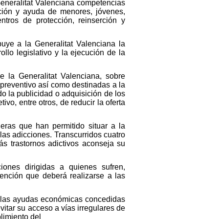
 Generalitat Valenciana competencias
ección y ayuda de menores, jóvenes,
ntros de protección, reinserción y
buye a la Generalitat Valenciana la
llo legislativo y la ejecución de la
e la Generalitat Valenciana, sobre
preventivo así como destinadas a la
do la publicidad o adquisición de los
vo, entre otros, de reducir la oferta
eras que han permitido situar a la
las adicciones. Transcurridos cuatro
s trastornos adictivos aconseja su
iones dirigidas a quienes sufren,
tención que deberá realizarse a las
a las ayudas económicas concedidas
itar su acceso a vías irregulares de
limiento del