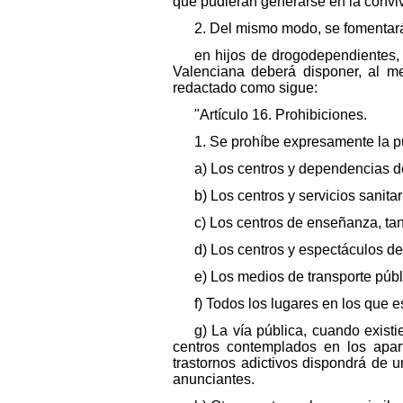
que pudieran generarse en la conviv
2. Del mismo modo, se fomentará
en hijos de drogodependientes,
Valenciana deberá disponer, al m
redactado como sigue:
"Artículo 16. Prohibiciones.
1. Se prohíbe expresamente la pu
a) Los centros y dependencias d
b) Los centros y servicios sanitar
c) Los centros de enseñanza, ta
d) Los centros y espectáculos d
e) Los medios de transporte públ
f) Todos los lugares en los que 
g) La vía pública, cuando existi
centros contemplados en los apar
trastornos adictivos dispondrá de u
anunciantes.