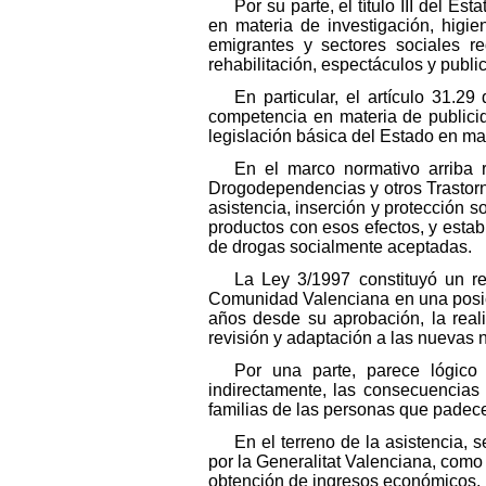
Por su parte, el título III del 
en materia de investigación, higie
emigrantes y sectores sociales re
rehabilitación, espectáculos y publi
En particular, el artículo 31.
competencia en materia de publicida
legislación básica del Estado en mat
En el marco normativo arriba 
Drogodependencias y otros Trastorn
asistencia, inserción y protección s
productos con esos efectos, y establ
de drogas socialmente aceptadas.
La Ley 3/1997 constituyó un re
Comunidad Valenciana en una posició
años desde su aprobación, la real
revisión y adaptación a las nuevas
Por una parte, parece lógico 
indirectamente, las consecuencias 
familias de las personas que padec
En el terreno de la asistencia
por la Generalitat Valenciana, como 
obtención de ingresos económicos. 