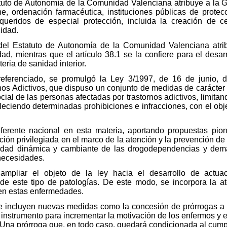
Estatuto de Autonomía de la Comunidad Valenciana atribuye a la
ne, ordenación farmacéutica, instituciones públicas de prot
queridos de especial protección, incluida la creación de ce
cidad.
29 del Estatuto de Autonomía de la Comunidad Valenciana atri
d, mientras que el artículo 38.1 se la confiere para el desarro
eria de sanidad interior.
referenciado, se promulgó la Ley 3/1997, de 16 de junio, d
os Adictivos, que dispuso un conjunto de medidas de carácter 
ocial de las personas afectadas por trastornos adictivos, limitan
eciendo determinadas prohibiciones e infracciones, con el objeti
ferente nacional en esta materia, aportando propuestas pion
n privilegiada en el marco de la atención y la prevención de 
idad dinámica y cambiante de las drogodependencias y demá
 necesidades.
ampliar el objeto de la ley hacia el desarrollo de actuac
de este tipo de patologías. De este modo, se incorpora la a
en estas enfermedades.
, se incluyen nuevas medidas como la concesión de prórrogas 
instrumento para incrementar la motivación de los enfermos y ev
Una prórroga que, en todo caso, quedará condicionada al cump