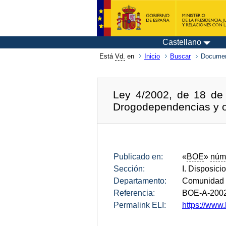
Castellano
Está
Vd.
en
Inicio
Buscar
Documen
Ley 4/2002, de 18 de 
Drogodependencias y ot
Publicado en:
«
BOE
»
núm
Sección:
I. Disposici
Departamento:
Comunidad 
Referencia:
BOE-A-200
Permalink ELI:
https://www.