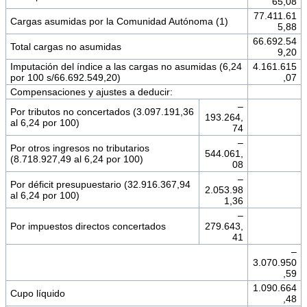
65,08
77.411.61
Cargas asumidas por la Comunidad Autónoma (1)
5,88
66.692.54
Total cargas no asumidas
9,20
Imputación del índice a las cargas no asumidas (6,24
4.161.615
por 100 s/66.692.549,20)
,07
Compensaciones y ajustes a deducir:
‒
Por tributos no concertados (3.097.191,36
193.264,
al 6,24 por 100)
74
‒
Por otros ingresos no tributarios
544.061,
(8.718.927,49 al 6,24 por 100)
08
‒
Por déficit presupuestario (32.916.367,94
2.053.98
al 6,24 por 100)
1,36
‒
Por impuestos directos concertados
279.643,
41
‒
3.070.950
,59
1.090.664
Cupo líquido
,48