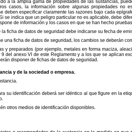
do a la amplia gama de propiedades de las sustancias, puede
tros casos, la información sobre algunas propiedades no es
se deben especificar claramente las razones bajo cada epígraf
i se indica que un peligro particular no es aplicable, debe dif
dispone de información y los casos en que se han hecho pruebas
 la ficha de datos de seguridad debe indicarse su fecha de emi
e una ficha de datos de seguridad, los cambios se deberán comu
s y preparados (por ejemplo, metales en forma maciza, aleac
 y 9 del anexo VI de este Reglamento y a los que se aplican ex
erán disponer de fichas de datos de seguridad.
stancia y de la sociedad o empresa.
ustancia.
a su identificación deberá ser idéntico al que figure en la eti
o.
én otros medios de identificación disponibles.