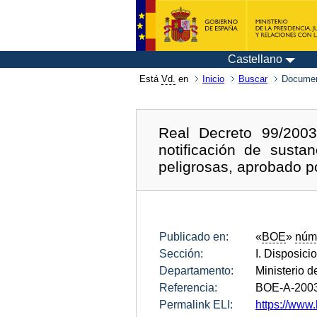
Castellano
Está
Vd.
en
Inicio
Buscar
Documen
Real Decreto 99/200
notificación de susta
peligrosas, aprobado p
Publicado en:
«
BOE
»
núm
Sección:
I. Disposici
Departamento:
Ministerio d
Referencia:
BOE-A-200
Permalink ELI:
https://www.