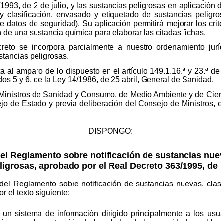
993, de 2 de julio, y las sustancias peligrosas en aplicación 
 y clasificación, envasado y etiquetado de sustancias peligr
 datos de seguridad). Su aplicación permitirá mejorar los crite
 de una sustancia química para elaborar las citadas fichas.
eto se incorpora parcialmente a nuestro ordenamiento juríd
stancias peligrosas.
a al amparo de lo dispuesto en el artículo 149.1.16.ª y 23.ª de
ados 5 y 6, de la Ley 14/1986, de 25 abril, General de Sanidad.
s Ministros de Sanidad y Consumo, de Medio Ambiente y de Cien
jo de Estado y previa deliberación del Consejo de Ministros, 
DISPONGO:
del Reglamento sobre notificación de sustancias nue
ligrosas, aprobado por el Real Decreto 363/1995, de
3 del Reglamento sobre notificación de sustancias nuevas, cla
r el texto siguiente:
 un sistema de información dirigido principalmente a los usu