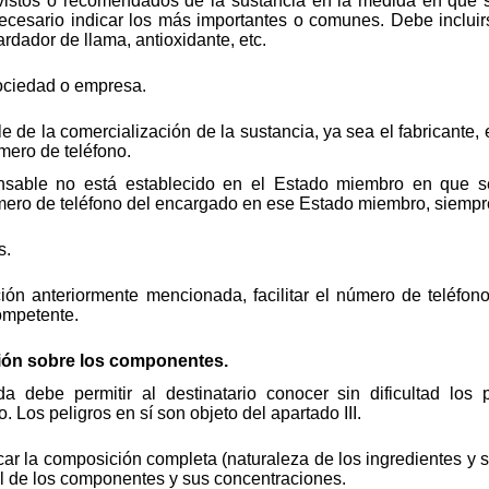
previstos o recomendados de la sustancia en la medida en q
necesario indicar los más importantes o comunes. Debe incluir
ardador de llama, antioxidante, etc.
 sociedad o empresa.
le de la comercialización de la sustancia, ya sea el fabricante, 
mero de teléfono.
sable no está establecido en el Estado miembro en que se 
mero de teléfono del encargado en ese Estado miembro, siempr
s.
ón anteriormente mencionada, facilitar el número de teléfon
ompetente.
ción sobre los componentes.
da debe permitir al destinatario conocer sin dificultad los
Los peligros en sí son objeto del apartado III.
car la composición completa (naturaleza de los ingredientes y
al de los componentes y sus concentraciones.