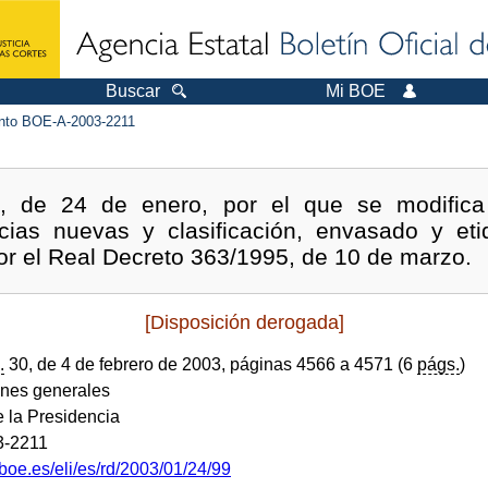
Buscar
Mi BOE
to BOE-A-2003-2211
3, de 24 de enero, por el que se modifica
ncias nuevas y clasificación, envasado y et
or el Real Decreto 363/1995, de 10 de marzo.
[Disposición derogada]
.
30, de 4 de febrero de 2003, páginas 4566 a 4571 (6
págs.
)
ones generales
e la Presidencia
3-2211
boe.es/eli/es/rd/2003/01/24/99