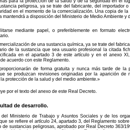
as para la protección de la salud y de la seguridad en el lug
tancia peligrosa, ya se trate del fabricante, del importador o 
uridad en el momento de la comercialización. Una copia de la 
 mantendrá a disposición del Ministerio de Medio Ambiente 
litarse mediante papel, o preferiblemente en formato electr
ario.
ercialización de una sustancia química, ya se trate del fabricant
atario de la sustancia que sea usuario profesional la citada f
ecificada en el apartado 3 de este artículo y en el anexo XI
a de acuerdo con este Reglamento.
proporcionarán de forma gratuita y nunca más tarde de la p
ue se produzcan revisiones originadas por la aparición de n
a la protección de la salud y del medio ambiente.»
tuye por el texto del anexo de este Real Decreto.
ultad de desarrollo.
s del Ministerio de Trabajo y Asuntos Sociales y de los or
que se refiere el artículo 24, apartado 3, del Reglamento sobre
do de sustancias peligrosas, aprobado por Real Decreto 363/199