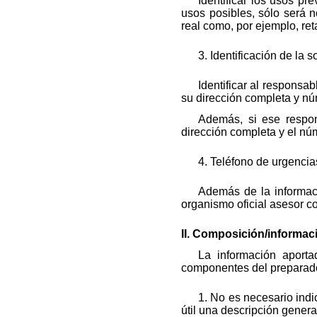
Identificar los usos 
usos posibles, sólo será 
real como, por ejemplo, ret
3. Identificación de la
Identificar al responsab
su dirección completa y nú
Además, si ese respon
dirección completa y el nú
4. Teléfono de urgencia
Además de la informaci
organismo oficial asesor c
II. Composición/informa
La información aporta
componentes del preparado. 
1. No es necesario indi
útil una descripción gener