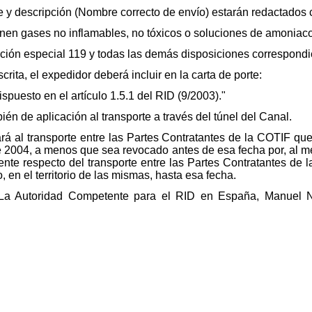
 y descripción (Nombre correcto de envío) estarán redactados
ienen gases no inflamables, no tóxicos o soluciones de amoniac
ición especial 119 y todas las demás disposiciones correspondi
rita, el expedidor deberá incluir en la carta de porte:
spuesto en el artículo 1.5.1 del RID (9/2003)."
én de aplicación al transporte a través del túnel del Canal.
ará al transporte entre las Partes Contratantes de la COTIF q
e 2004, a menos que sea revocado antes de esa fecha por, al me
te respecto del transporte entre las Partes Contratantes de
en el territorio de las mismas, hasta esa fecha.
La Autoridad Competente para el RID en España, Manuel Ni