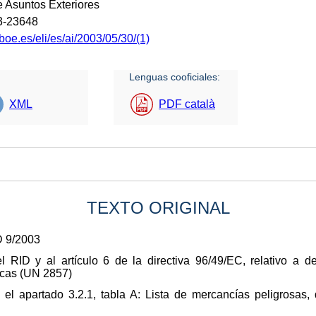
e Asuntos Exteriores
3-23648
boe.es/eli/es/ai/2003/05/30/(1)
Lenguas cooficiales:
XML
PDF català
TEXTO ORIGINAL
 9/2003
el RID y al artículo 6 de la directiva 96/49/EC, relativo a 
ficas (UN 2857)
 el apartado 3.2.1, tabla A: Lista de mercancías peligrosas,