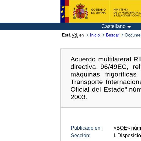
Castellano
Está
Vd.
en
Inicio
Buscar
Documen
Acuerdo multilateral RI
directiva 96/49EC, r
máquinas frigorífica
Transporte Internacion
Oficial del Estado" n
2003.
Publicado en:
«
BOE
»
núm
Sección:
I. Disposici