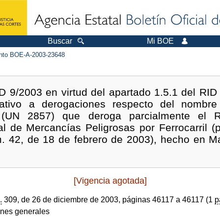
Buscar
Mi BOE
to BOE-A-2003-23648
D 9/2003 en virtud del apartado 1.5.1 del RID 
elativo a derogaciones respecto del nombre
s (UN 2857) que deroga parcialmente el R
al de Mercancías Peligrosas por Ferrocarril (p
úm. 42, de 18 de febrero de 2003), hecho en M
[Vigencia agotada]
.
309, de 26 de diciembre de 2003, páginas 46117 a 46117 (1
p
ones generales