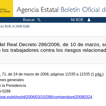
Buscar
Mi BOE
to BOE-A-2006-5286
del Real Decreto 286/2006, de 10 de marzo, so
 los trabajadores contra los riesgos relaciona
.
71, de 24 de marzo de 2006, páginas 11535 a 11535 (1
pág.
)
ones generales
e la Presidencia
6-5286
.boe.es/eli/es/rd/2006/03/10/286/corrigendum/20060324