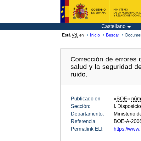
Castellano
Está
Vd.
en
Inicio
Buscar
Documen
Corrección de errores 
salud y la seguridad de
ruido.
Publicado en:
«
BOE
»
núm
Sección:
I. Disposici
Departamento:
Ministerio d
Referencia:
BOE-A-200
Permalink ELI:
https://www