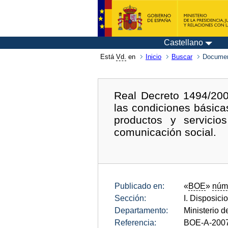
Castellano
Está
Vd.
en
Inicio
Buscar
Documen
Real Decreto 1494/200
las condiciones básica
productos y servici
comunicación social.
Publicado en:
«
BOE
»
núm
Sección:
I. Disposici
Departamento:
Ministerio d
Referencia:
BOE-A-200