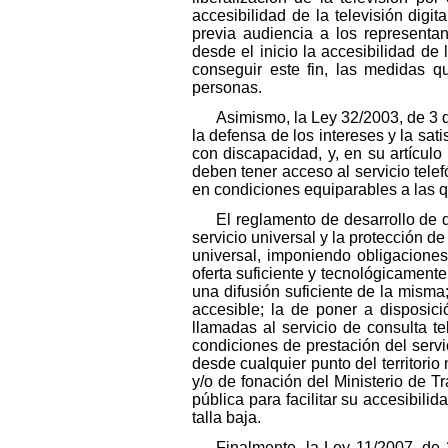
accesibilidad de la televisión digi
previa audiencia a los representa
desde el inicio la accesibilidad de 
conseguir este fin, las medidas q
personas.
Asimismo, la Ley 32/2003, de 3 
la defensa de los intereses y la sa
con discapacidad, y, en su artículo
deben tener acceso al servicio telef
en condiciones equiparables a las qu
El reglamento de desarrollo de d
servicio universal y la protección d
universal, imponiendo obligaciones
oferta suficiente y tecnológicamente
una difusión suficiente de la misma;
accesible; la de poner a disposic
llamadas al servicio de consulta te
condiciones de prestación del servic
desde cualquier punto del territori
y/o de fonación del Ministerio de T
pública para facilitar su accesibili
talla baja.
Finalmente, la Ley 11/2007, de 2