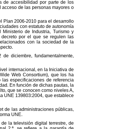
 de accesibilidad por parte de los
 el acceso de las personas mayores o
l Plan 2006-2010 para el desarrollo
 ciudades con estatuto de autonomía
 Ministerio de Industria, Turismo y
 decreto por el que se regulen las
 relacionados con la sociedad de la
specto.
 2 de diciembre, fundamentalmente,
el internacional, en la Iniciativa de
d Wide Web Consortium), que los ha
las especificaciones de referencia
dad. En función de dichas pautas, la
alto, que se conocen como niveles A,
orma UNE 139803:2004, que establece
et de las administraciones públicas,
 Norma UNE.
 la televisión digital terrestre, de
al 2.ª, se refiere a la garantía de