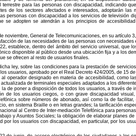
tal terrestre para las personas con discapacidad, indicando q
ntes de los sectores afectados e interesados, adoptarán las 
las personas con discapacidad a los servicios de televisión dig
ue se adopten se atendrán a los principios de accesibilidad
de noviembre, General de Telecomunicaciones, en su artículo 3,
tisfacción de las necesidades de las personas con necesidades
 22, establece, dentro del ámbito del servicio universal, que l
ónico disponible al público desde una ubicación fija y a los de
e se ofrecen al resto de usuarios finales.
icha ley, sobre las condiciones para la prestación de servicio
e los usuarios, aprobado por el Real Decreto 424/2005, de 15 de a
 al operador designado en materia de accesibilidad, como las
 actualizada de terminales especiales adaptados a los diferente
 la de poner a disposición de todos los usuarios, a través de in
ión de los usuarios ciegos, o con grave discapacidad visual,
lefónica sobre números de abonado, así como la de facilitar, d
io, en sistema Braille o en letras grandes; la tarificación esp
o nacional al Centro de Inter-mediación Telefónica para persona
rabajo y Asuntos Sociales; la obligación de elaborar planes de
dad por los usuarios con discapacidad, en particular, por los usu
2 de junio, de acceso electrónico de los ciudadanos a los serv