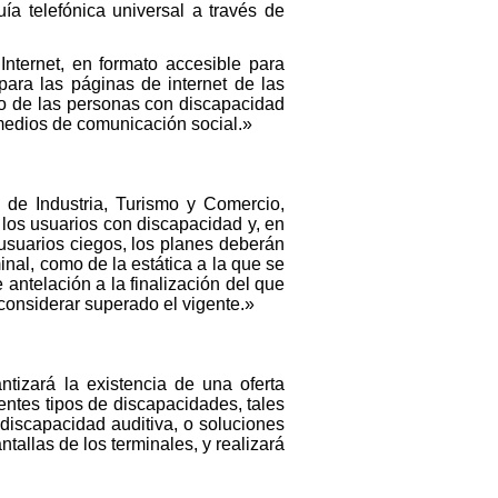
ía telefónica universal a través de
Internet, en formato accesible para
para las páginas de internet de las
so de las personas con discapacidad
 medios de comunicación social.»
o de Industria, Turismo y Comercio,
 los usuarios con discapacidad y, en
s usuarios ciegos, los planes deberán
minal, como de la estática a la que se
 antelación a la finalización del que
considerar superado el vigente.»
ntizará la existencia de una oferta
entes tipos de discapacidades, tales
 discapacidad auditiva, o soluciones
allas de los terminales, y realizará