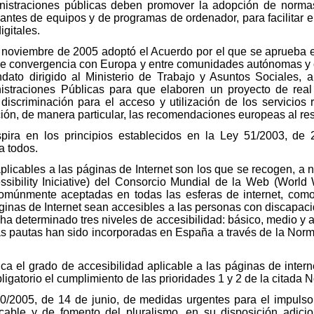
nistraciones públicas deben promover la adopción de normas
icantes de equipos y de programas de ordenador, para facilitar
igitales.
 noviembre de 2005 adoptó el Acuerdo por el que se aprueba e
 de convergencia con Europa y entre comunidades autónomas y
to dirigido al Ministerio de Trabajo y Asuntos Sociales, al
istraciones Públicas para que elaboren un proyecto de real
discriminación para el acceso y utilización de los servicios
ión, de manera particular, las recomendaciones europeas al re
spira en los principios establecidos en la Ley 51/2003, de
a todos.
plicables a las páginas de Internet son los que se recogen, a niv
sibility Iniciative) del Consorcio Mundial de la Web (Worl
múnmente aceptadas en todas las esferas de internet, como 
ginas de Internet sean accesibles a las personas con discapaci
 ha determinado tres niveles de accesibilidad: básico, medio y 
has pautas han sido incorporadas en España a través de la N
ica el grado de accesibilidad aplicable a las páginas de intern
igatorio el cumplimiento de las prioridades 1 y 2 de la citada
0/2005, de 14 de junio, de medidas urgentes para el impulso de
r cable y de fomento del pluralismo, en su disposición adicion