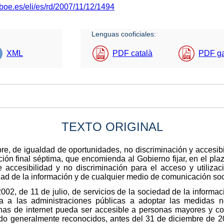
boe.es/eli/es/rd/2007/11/12/1494
Lenguas cooficiales:
XML
PDF català
PDF g
TEXTO ORIGINAL
re, de igualdad de oportunidades, no discriminación y accesib
ción final séptima, que encomienda al Gobierno fijar, en el pl
 accesibilidad y no discriminación para el acceso y utilizac
dad de la información y de cualquier medio de comunicación soc
002, de 11 de julio, de servicios de la sociedad de la informac
iga a las administraciones públicas a adoptar las medidas 
inas de internet pueda ser accesible a personas mayores y c
nido generalmente reconocidos, antes del 31 de diciembre de 2