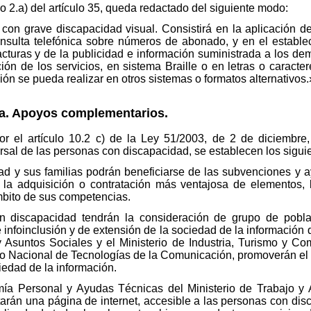
do 2.a) del artículo 35, queda redactado del siguiente modo:
 con grave discapacidad visual. Consistirá en la aplicación d
onsulta telefónica sobre números de abonado, y en el estable
facturas y de la publicidad e información suministrada a los de
ión de los servicios, en sistema Braille o en letras o caract
ión se pueda realizar en otros sistemas o formatos alternativos.
da. Apoyos complementarios.
r el artículo 10.2 c) de la Ley 51/2003, de 2 de diciembre
ersal de las personas con discapacidad, se establecen los sig
ad y sus familias podrán beneficiarse de las subvenciones y
 la adquisición o contratación más ventajosa de elementos, 
mbito de sus competencias.
 discapacidad tendrán la consideración de grupo de poblaci
 infoinclusión y de extensión de la sociedad de la información 
 y Asuntos Sociales y el Ministerio de Industria, Turismo y C
uto Nacional de Tecnologías de la Comunicación, promoverán el
edad de la información.
mía Personal y Ayudas Técnicas del Ministerio de Trabajo y A
itarán una página de internet, accesible a las personas con di