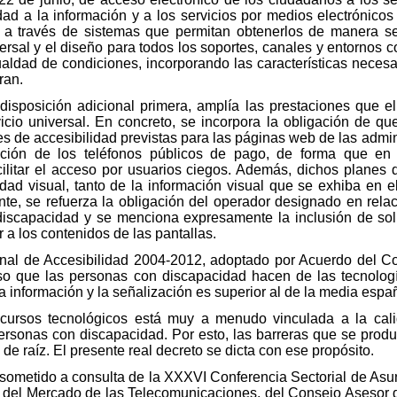
idad a la información y a los servicios por medios electrónicos
, a través de sistemas que permitan obtenerlos de manera s
ersal y el diseño para todos los soportes, canales y entornos 
ldad de condiciones, incorporando las características necesar
ran.
 disposición adicional primera, amplía las prestaciones que e
icio universal. En concreto, se incorpora la obligación de que
es de accesibilidad previstas para las páginas web de las admin
tación de los teléfonos públicos de pago, de forma que en
litar el acceso por usuarios ciegos. Además, dichos planes 
ad visual, tanto de la información visual que se exhiba en el
nte, se refuerza la obligación del operador designado en relaci
e discapacidad y se menciona expresamente la inclusión de so
a los contenidos de las pantallas.
onal de Accesibilidad 2004-2012, adoptado por Acuerdo del Co
so que las personas con discapacidad hacen de las tecnología
a información y la señalización es superior al de la media espa
ecursos tecnológicos está muy a menudo vinculada a la cali
personas con discapacidad. Por esto, las barreras que se pro
de raíz. El presente real decreto se dicta con ese propósito.
o sometido a consulta de la XXXVI Conferencia Sectorial de As
 del Mercado de las Telecomunicaciones, del Consejo Asesor 