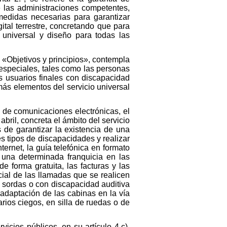
ue las administraciones competentes,
medidas necesarias para garantizar
ital terrestre, concretando que para
 universal y diseño para todas las
 «Objetivos y principios», contempla
 especiales, tales como las personas
os usuarios finales con discapacidad
más elementos del servicio universal
s de comunicaciones electrónicas, el
bril, concreta el ámbito del servicio
 de garantizar la existencia de una
s tipos de discapacidades y realizar
ternet, la guía telefónica en formato
 una determinada franquicia en las
e forma gratuita, las facturas y las
ecial de las llamadas que se realicen
s sordas o con discapacidad auditiva
 adaptación de las cabinas en la vía
arios ciegos, en silla de ruedas o de
icios públicos, en su artículo 4.c),