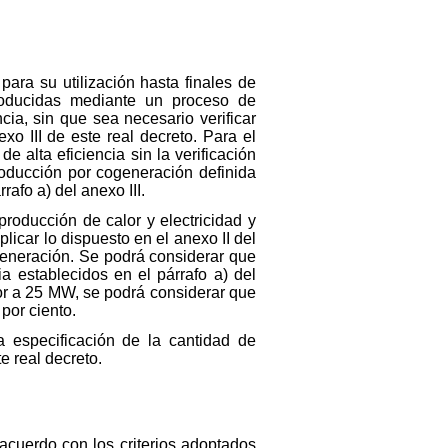
para su utilización hasta finales de
producidas mediante un proceso de
ia, sin que sea necesario verificar
xo III de este real decreto. Para el
alta eficiencia sin la verificación
producción por cogeneración definida
rafo a) del anexo III.
roducción de calor y electricidad y
plicar lo dispuesto en el anexo II del
generación. Se podrá considerar que
a establecidos en el párrafo a) del
or a 25 MW, se podrá considerar que
 por ciento.
la especificación de la cantidad de
e real decreto.
 acuerdo con los criterios adoptados