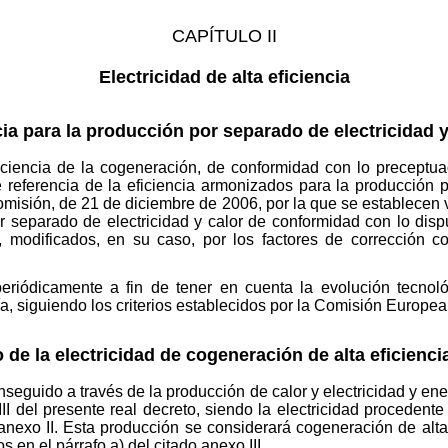
CAPÍTULO II
Electricidad de alta eficiencia
cia para la producción por separado de electricidad y
ficiencia de la cogeneración, de conformidad con lo preceptua
de referencia de la eficiencia armonizados para la producción p
misión, de 21 de diciembre de 2006, por la que se establecen va
 separado de electricidad y calor de conformidad con lo disp
modificados, en su caso, por los factores de corrección c
periódicamente a fin de tener en cuenta la evolución tecnol
ía, siguiendo los criterios establecidos por la Comisión Europea
 de la electricidad de cogeneración de alta eficienci
nseguido a través de la producción de calor y electricidad y en
III del presente real decreto, siendo la electricidad procedent
nexo II. Esta producción se considerará cogeneración de alt
os en el párrafo a) del citado anexo III.