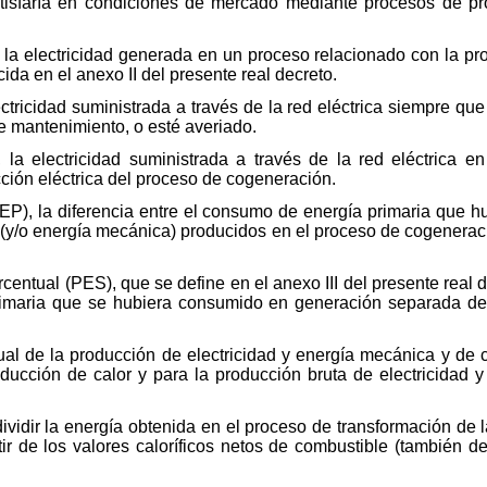
atisfaría en condiciones de mercado mediante procesos de pr
 la electricidad generada en un proceso relacionado con la pro
da en el anexo II del presente real decreto.
lectricidad suministrada a través de la red eléctrica siempre q
de mantenimiento, o esté averiado.
, la electricidad suministrada a través de la red eléctrica
cción eléctrica del proceso de cogeneración.
AEP), la diferencia entre el consumo de energía primaria que 
ad (y/o energía mecánica) producidos en el proceso de cogenera
centual (PES), que se define en el anexo III del presente real de
rimaria que se hubiera consumido en generación separada de ca
ual de la producción de electricidad y energía mecánica y de ca
ducción de calor y para la producción bruta de electricidad 
 dividir la energía obtenida en el proceso de transformación de 
ir de los valores caloríficos netos de combustible (también de