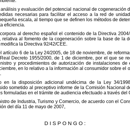
mbiente.
 análisis y evaluación del potencial nacional de cogeneración de
medidas necesarias para facilitar el acceso a la red de unid
equeña escala, al tiempo que se definen los métodos de deter
a eficiencia.
ncorpora al derecho español el contenido de la Directiva 200
 relativa al fomento de la cogeneración sobre la base de la 
e modifica la Directiva 92/42/CEE.
l artículo 6 de la Ley 24/2005, de 18 de noviembre, de reformas
l Real Decreto 1955/2000, de 1 de diciembre, por el que se reg
inistro y procedimientos de autorización de instalaciones de 
embre, en lo relativo a la información al consumidor sobre el o
.
o en la disposición adicional undécima de la Ley 34/1998
 sido sometido al preceptivo informe de la Comisión Nacional 
s formuladas en el trámite de audiencia efectuado a través del 
nistro de Industria, Turismo y Comercio, de acuerdo con el Con
ión del día 11 de mayo de 2007,
D I S P O N G O :