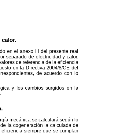
 calor.
do en el anexo III del presente real
or separado de electricidad y calor,
lores de referencia de la eficiencia
uesto en la Directiva 2004/8/CE del
orrespondientes, de acuerdo con lo
ógica y los cambios surgidos en la
.
a.
ergía mecánica se calculará según lo
e de la cogeneración la calculada de
a eficiencia siempre que se cumplan