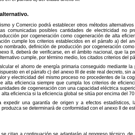
alternativo.
urismo y Comercio podrá establecer otros métodos alternativos 
fras comunicadas posibles cantidades de electricidad no 
roducción por cogeneración como cogeneración de alta eficienc
ón cumple los criterios establecidos en el párrafo a) del ane
 nombrado, definición de producción por cogeneración como de 
anexo II, deberá de verificarse, en el ámbito nacional, que la 
rnativo cumple, por término medio, los citados criterios del pár
cular el ahorro de energía primaria conseguido mediante la p
puesto en el párrafo c) del anexo III de este real decreto, sin a
calor y electricidad del mismo proceso no procedentes de la co
 alta eficiencia siempre que cumpla los criterios de eficienci
as unidades de cogeneración con una capacidad eléctrica superi
ta eficiencia si la eficiencia global se sitúa por encima del 70
ra expedir una garantía de origen y a efectos estadísticos, 
 produzca se determinará de conformidad con el anexo II de est
 se citan a continuación se adaptarán al progreso técnico, de