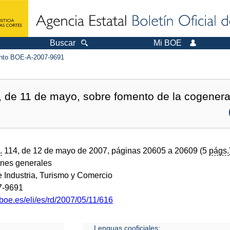
Buscar
Mi BOE
to BOE-A-2007-9691
 de 11 de mayo, sobre fomento de la cogenera
.
114, de 12 de mayo de 2007, páginas 20605 a 20609 (5
págs.
ones generales
e Industria, Turismo y Comercio
7-9691
boe.es/eli/es/rd/2007/05/11/616
Lenguas cooficiales: