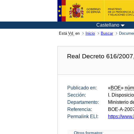
Castellano
Está
Vd.
en
Inicio
Buscar
Documen
Real Decreto 616/2007,
Publicado en:
«
BOE
»
núm
Sección:
I. Disposici
Departamento:
Ministerio d
Referencia:
BOE-A-200
Permalink ELI:
https://www.
Otros formatos: