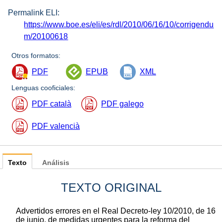
Permalink ELI:
https://www.boe.es/eli/es/rdl/2010/06/16/10/corrigendu
m/20100618
Otros formatos:
PDF
EPUB
XML
Lenguas cooficiales:
PDF català
PDF galego
PDF valencià
Texto
Análisis
TEXTO ORIGINAL
Advertidos errores en el Real Decreto-ley 10/2010, de 16
de junio, de medidas urgentes para la reforma del