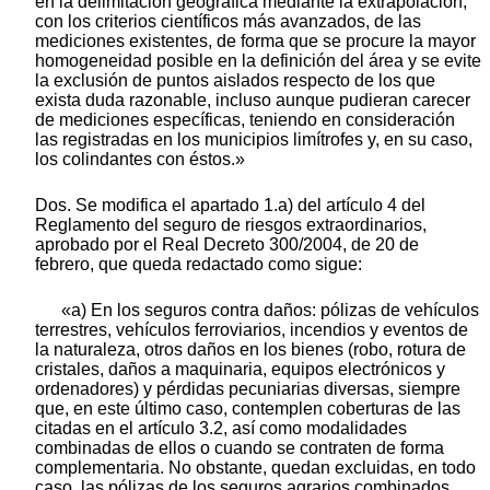
en la delimitación geográfica mediante la extrapolación,
con los criterios científicos más avanzados, de las
mediciones existentes, de forma que se procure la mayor
homogeneidad posible en la definición del área y se evite
la exclusión de puntos aislados respecto de los que
exista duda razonable, incluso aunque pudieran carecer
de mediciones específicas, teniendo en consideración
las registradas en los municipios limítrofes y, en su caso,
los colindantes con éstos.»
Dos. Se modifica el apartado 1.a) del artículo 4 del
Reglamento del seguro de riesgos extraordinarios,
aprobado por el Real Decreto 300/2004, de 20 de
febrero, que queda redactado como sigue:
«a) En los seguros contra daños: pólizas de vehículos
terrestres, vehículos ferroviarios, incendios y eventos de
la naturaleza, otros daños en los bienes (robo, rotura de
cristales, daños a maquinaria, equipos electrónicos y
ordenadores) y pérdidas pecuniarias diversas, siempre
que, en este último caso, contemplen coberturas de las
citadas en el artículo 3.2, así como modalidades
combinadas de ellos o cuando se contraten de forma
complementaria. No obstante, quedan excluidas, en todo
caso, las pólizas de los seguros agrarios combinados,