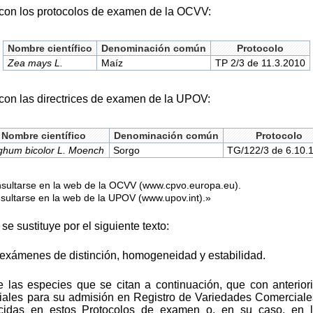
con los protocolos de examen de la OCVV:
Nombre científico
Denominación común
Protocolo
Zea mays L.
Maíz
TP 2/3 de 11.3.2010
on las directrices de examen de la UPOV:
Nombre científico
Denominación común
Protocolo
ghum bicolor L. Moench
Sorgo
TG/122/3 de 6.10.
onsultarse en la web de la OCVV (www.cpvo.europa.eu).
onsultarse en la web de la UPOV (www.upov.int).»
se sustituye por el siguiente texto:
s exámenes de distinción, homogeneidad y estabilidad.
e las especies que se citan a continuación, que con anterio
ciales para su admisión en Registro de Variedades Comerciale
lecidas en estos Protocolos de examen o, en su caso, en