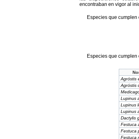
encontraban en vigor al ini
Especies que cumplen 
Especies que cumplen c
No
Agróstis 
Agróstis c
Medicago
Lupinus a
Lupinus l
Lupinus a
Dactylis 
Festuca 
Festuca 
Festuca 