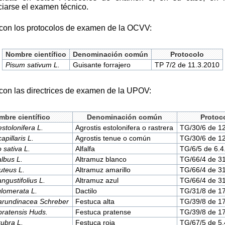
ciarse el examen técnico.
con los protocolos de examen de la OCVV:
Nombre científico
Denominación común
Protocolo
Pisum sativum L.
Guisante forrajero
TP 7/2 de 11.3.2010
on las directrices de examen de la UPOV:
mbre científico
Denominación común
Protoc
estolonifera L.
Agrostis estolonifera o rastrera
TG/30/6 de 1
apillaris L.
Agrostis tenue o común
TG/30/6 de 1
 sativa L.
Alfalfa
TG/6/5 de 6.4
lbus L.
Altramuz blanco
TG/66/4 de 3
uteus L.
Altramuz amarillo
TG/66/4 de 3
ngustifolius L.
Altramuz azul
TG/66/4 de 3
glomerata L.
Dactilo
TG/31/8 de 1
arundinacea Schreber
Festuca alta
TG/39/8 de 1
pratensis Huds.
Festuca pratense
TG/39/8 de 1
rubra L.
Festuca roja
TG/67/5 de 5