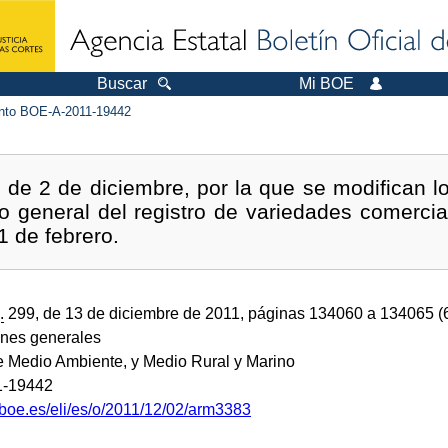
Buscar
Mi BOE
to BOE-A-2011-19442
 2 de diciembre, por la que se modifican los A
o general del registro de variedades comerci
1 de febrero.
.
299, de 13 de diciembre de 2011, páginas 134060 a 134065 
ones generales
de Medio Ambiente, y Medio Rural y Marino
1-19442
.boe.es/eli/es/o/2011/12/02/arm3383