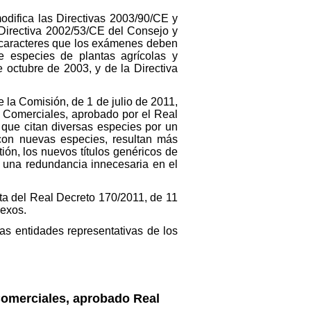
odifica las Directivas 2003/90/CE y
a Directiva 2002/53/CE del Consejo y
s caracteres que los exámenes deben
 especies de plantas agrícolas y
e octubre de 2003, y de la Directiva
 la Comisión, de 1 de julio de 2011,
es Comerciales, aprobado por el Real
 que citan diversas especies por un
 con nuevas especies, resultan más
ón, los nuevos títulos genéricos de
ar una redundancia innecesaria en el
rta del Real Decreto 170/2011, de 11
nexos.
s entidades representativas de los
Comerciales, aprobado Real