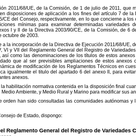
ión 2011/68/UE, de la Comisión, de 1 de julio de 2011, que m
n disposiciones de aplicación a los fines del artículo 7 de l
2/55/CE del Consejo, respectivamente, en lo que concierne a lo
iciones mínimas para examinar determinadas variedades de
nexos I y II de la Directiva 2003/90/CE, de la Comisión, de 6 d
e octubre de 2003.
 a la incorporación de la Directiva de Ejecución 2011/68/UE, de
IV, V, VI y VII del Reglamento General del Registro de Variedad
 así como las denominaciones de los títulos de estos anexos
, dado que al ser previsibles ampliaciones de estos anexos
dinámica de modificación de los Reglamentos Técnicos en cuesti
ca igualmente el titulo del apartado 6 del anexo II, para evit
tantes anexos.
la habilitación normativa contenida en la disposición final cua
 de Medio Ambiente, y Medio Rural y Marino para modificar sus a
te orden han sido consultadas las comunidades autónomas y la
 Consejo de Estado, dispongo:
el Reglamento General del Registro de Variedades 