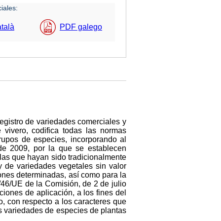
iales:
talà
PDF galego
registro de variedades comerciales y
 vivero, codifica todas las normas
grupos de especies, incorporando al
de 2009, por la que se establecen
las que hayan sido tradicionalmente
y de variedades vegetales sin valor
iones determinadas, así como para la
/46/UE de la Comisión, de 2 de julio
iones de aplicación, a los fines del
o, con respecto a los caracteres que
 variedades de especies de plantas