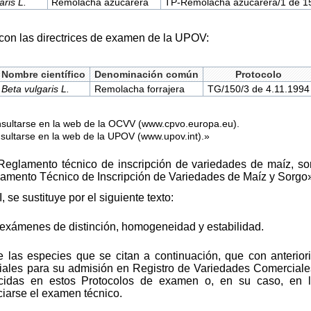
aris L.
Remolacha azucarera
TP-Remolacha azucarera/1 de 1
on las directrices de examen de la UPOV:
Nombre científico
Denominación común
Protocolo
Beta vulgaris L.
Remolacha forrajera
TG/150/3 de 4.11.1994
onsultarse en la web de la OCVV (www.cpvo.europa.eu).
onsultarse en la web de la UPOV (www.upov.int).»
Reglamento técnico de inscripción de variedades de maíz, sor
mento Técnico de Inscripción de Variedades de Maíz y Sorgo
, se sustituye por el siguiente texto:
s exámenes de distinción, homogeneidad y estabilidad.
e las especies que se citan a continuación, que con anterio
ciales para su admisión en Registro de Variedades Comerciale
lecidas en estos Protocolos de examen o, en su caso, en
ciarse el examen técnico.