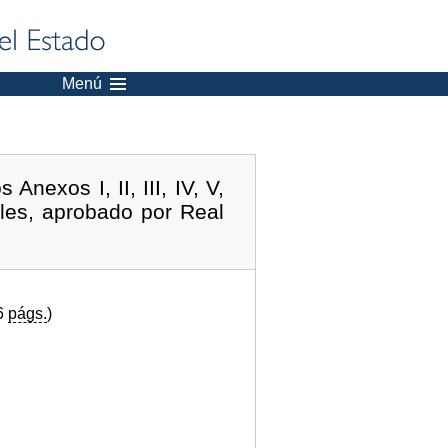
Menú
nexos I, II, III, IV, V,
ales, aprobado por Real
(6
págs.
)