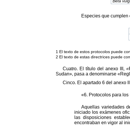
Beta vulg
Especies que cumplen c
1 El texto de estos protocolos puede c
2 El texto de estas directrices puede c
Cuatro. El título del
anexo III,
«
Sudan», pasa a denominarse «Regla
Cinco.
El apartado 6 del anexo III
«6. Protocolos para lo
Aquellas variedades d
iniciado los exámenes ofi
las disposiciones estab
encontraban en vigor al ini