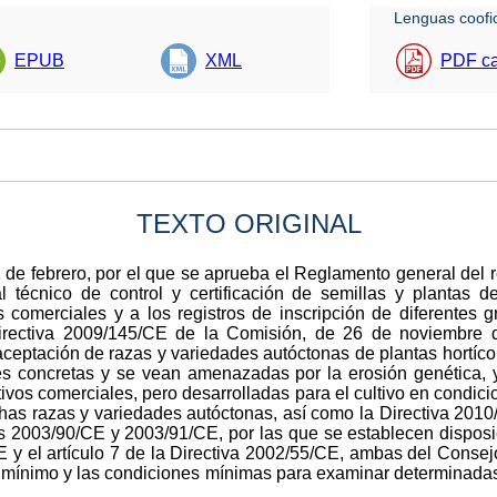
Lenguas coofic
EPUB
XML
PDF ca
TEXTO ORIGINAL
 de febrero, por el que se aprueba el Reglamento general del 
 técnico de control y certificación de semillas y plantas de
es comerciales y a los registros de inscripción de diferentes 
 Directiva 2009/145/CE de la Comisión, de 26 de noviembre 
ceptación de razas y variedades autóctonas de plantas hortíco
es concretas y se vean amenazadas por la erosión genética, 
tivos comerciales, pero desarrolladas para el cultivo en condic
has razas y variedades autóctonas, así como la Directiva 2010
s 2003/90/CE y 2003/91/CE, por las que se establecen disposic
CE y el artículo 7 de la Directiva 2002/55/CE, ambas del Consej
mínimo y las condiciones mínimas para examinar determinadas