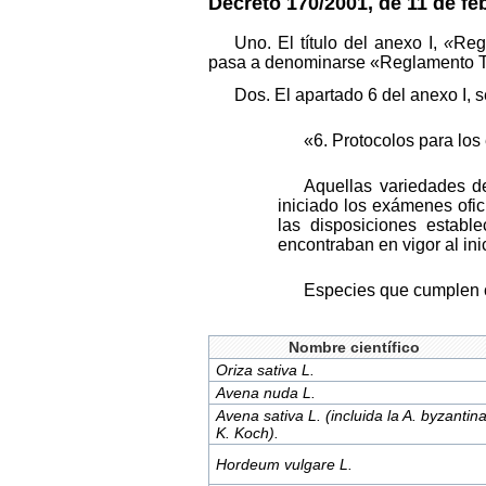
Decreto 170/2001, de 11 de fe
Uno. El título del
anexo I,
«
Regl
pasa a denominarse «Reglamento Té
Dos.
El apartado 6 del anexo I, s
«6. Protocolos para lo
Aquellas variedades d
iniciado los exámenes ofi
las disposiciones estab
encontraban en vigor al ini
Especies que cumplen 
Nombre científico
Oriza sativa L.
Avena nuda L.
Avena sativa L. (incluida la A.
byzantin
K. Koch).
Hordeum vulgare L.