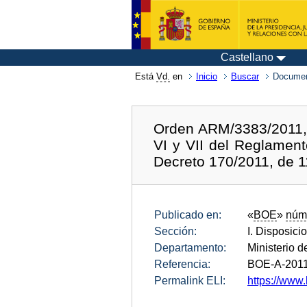
Castellano
Está
Vd.
en
Inicio
Buscar
Documen
Orden ARM/3383/2011, de
VI y VII del Reglament
Decreto 170/2011, de 1
Publicado en:
«
BOE
»
núm
Sección:
I. Disposici
Departamento:
Ministerio 
Referencia:
BOE-A-201
Permalink ELI:
https://www