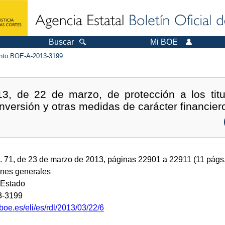
Buscar
Mi BOE
to BOE-A-2013-3199
13, de 22 de marzo, de protección a los tit
nversión y otras medidas de carácter financier
.
71, de 23 de marzo de 2013, páginas 22901 a 22911 (11
págs
ones generales
 Estado
3-3199
boe.es/eli/es/rdl/2013/03/22/6