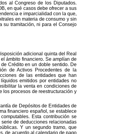
idos al Congreso de los Diputados.
ROB, en qué casos debe ofrecer a sus
pendencia e imparcialidad con la que,
bitrales en materia de consumo y sin
 su tramitación, ni para el Consejo
disposición adicional quinta del Real
 el ámbito financiero. Se amplían de
 de Crédito en un doble sentido. De
ión de Activos Procedentes de la
 acciones de las entidades que han
 líquidos emitidos por entidades no
sibilitar la venta en condiciones de
e los procesos de reestructuración y
rantía de Depósitos de Entidades de
ma financiero español, se establece
 computables. Esta contribución se
a serie de deducciones relacionadas
públicas. Y un segundo tramo, que
os, de acuerdo al calendario de pago