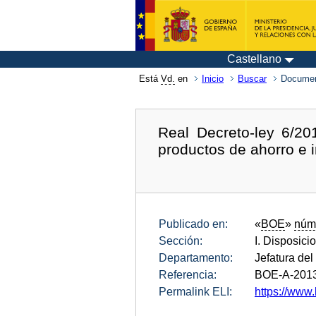
Castellano
Está
Vd.
en
Inicio
Buscar
Documen
Real Decreto-ley 6/20
productos de ahorro e i
Publicado en:
«
BOE
»
núm
Sección:
I. Disposici
Departamento:
Jefatura del
Referencia:
BOE-A-201
Permalink ELI:
https://www.