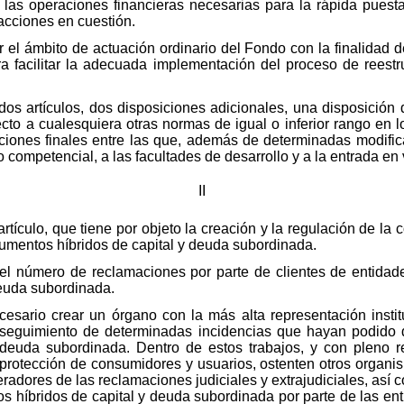
zar las operaciones financieras necesarias para la rápida pu
acciones en cuestión.
iar el ámbito de actuación ordinario del Fondo con la finalidad 
ra facilitar la adecuada implementación del proceso de reest
 dos artículos, dos disposiciones adicionales, una disposición
ecto a cualesquiera otras normas de igual o inferior rango en 
siciones finales entre las que, además de determinadas modifi
o competencial, a las facultades de desarrollo y a la entrada en
II
 artículo, que tiene por objeto la creación y la regulación de l
umentos híbridos de capital y deuda subordinada.
 el número de reclamaciones por parte de clientes de entidad
deuda subordinada.
cesario crear un órgano con la más alta representación insti
 seguimiento de determinadas incidencias que hayan podido d
y deuda subordinada. Dentro de estos trabajos, y con pleno 
 protección de consumidores y usuarios, ostenten otros organis
eradores de las reclamaciones judiciales y extrajudiciales, así c
os híbridos de capital y deuda subordinada por parte de las en