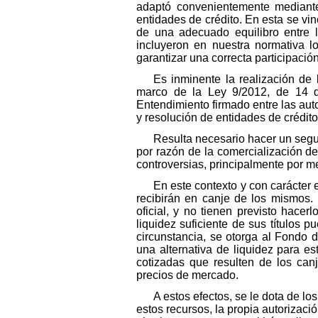
adaptó convenientemente mediante
entidades de crédito. En esta se vi
de una adecuado equilibro entre la
incluyeron en nuestra normativa l
garantizar una correcta participació
Es inminente la realización de 
marco de la Ley 9/2012, de 14 d
Entendimiento firmado entre las aut
y resolución de entidades de crédito
Resulta necesario hacer un segui
por razón de la comercialización d
controversias, principalmente por me
En este contexto y con carácter 
recibirán en canje de los mismos.
oficial, y no tienen previsto hace
liquidez suficiente de sus títulos p
circunstancia, se otorga al Fondo
una alternativa de liquidez para e
cotizadas que resulten de los can
precios de mercado.
A estos efectos, se le dota de lo
estos recursos, la propia autorizaci