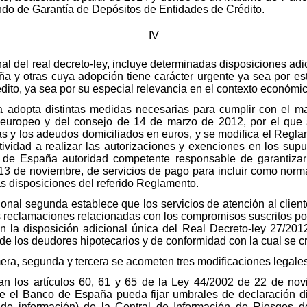
ndo de Garantía de Depósitos de Entidades de Crédito.
IV
 final del real decreto-ley, incluye determinadas disposiciones 
a y otras cuya adopción tiene carácter urgente ya sea por est
dito, ya sea por su especial relevancia en el contexto económic
ra adopta distintas medidas necesarias para cumplir con el 
europeo y del consejo de 14 de marzo de 2012, por el que s
as y los adeudos domiciliados en euros, y se modifica el Regla
ividad a realizar las autorizaciones y exenciones en los supu
de España autoridad competente responsable de garantizar 
 13 de noviembre, de servicios de pago para incluir como norm
s disposiciones del referido Reglamento.
cional segunda establece que los servicios de atención al client
s reclamaciones relacionadas con los compromisos suscritos po
n la disposición adicional única del Real Decreto-ley 27/20
 de los deudores hipotecarios y de conformidad con la cual se c
mera, segunda y tercera se acometen tres modificaciones legale
ican los artículos 60, 61 y 65 de la Ley 44/2002 de 22 de no
que el Banco de España pueda fijar umbrales de declaración dis
ro de información) de la Central de Información de Riesgos