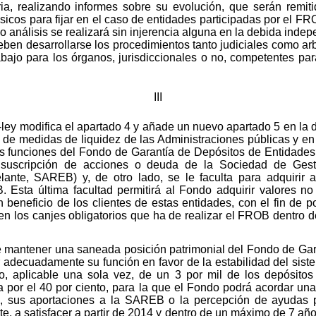
a, realizando informes sobre su evolución, que serán remit
sicos para fijar en el caso de entidades participadas por el F
cho análisis se realizará sin injerencia alguna en la debida inde
deben desarrollarse los procedimientos tanto judiciales como ar
bajo para los órganos, jurisdiccionales o no, competentes para
III
to-ley modifica el apartado 4 y añade un nuevo apartado 5 en la 
, de medidas de liquidez de las Administraciones públicas y en
as funciones del Fondo de Garantía de Depósitos de Entidades
 suscripción de acciones o deuda de la Sociedad de Gest
lante, SAREB) y, de otro lado, se le faculta para adquirir
. Esta última facultad permitirá al Fondo adquirir valores no
 beneficio de los clientes de estas entidades, con el fin de po
n los canjes obligatorios que ha de realizar el FROB dentro d
de mantener una saneada posición patrimonial del Fondo de Ga
 adecuadamente su función en favor de la estabilidad del siste
o, aplicable una sola vez, de un 3 por mil de los depósitos
ra por el 40 por ciento, para la que el Fondo podrá acordar un
s, sus aportaciones a la SAREB o la percepción de ayudas 
te, a satisfacer a partir de 2014 y dentro de un máximo de 7 añ