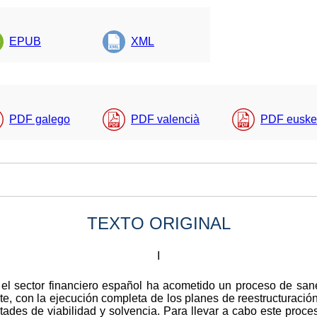
EPUB
XML
PDF galego
PDF valencià
PDF euske
TEXTO ORIGINAL
I
s el sector financiero español ha acometido un proceso de sa
e, con la ejecución completa de los planes de reestructuración
ltades de viabilidad y solvencia. Para llevar a cabo este proce