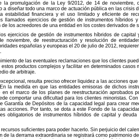
 la promulgación de la Ley 9/2012, de 14 de noviembre, de
no a diseñar todo una marco de actuación pública en las crisis
 estabilidad financiera y el uso limitado y eficiente de rec
os llamados ejercicios de gestión de instrumentos híbridos 
n de los acreedores de una entidad en los costes derivados de s
los ejercicios de gestión de instrumentos híbridos de capita
e noviembre, de reestructuración y resolución de entidad
oridades españolas y europeas el 20 de julio de 2012, requiere
.
miento de las eventuales reclamaciones que los clientes pueden
e estos productos complejos y facilitar en determinados casos
dio de arbitraje.
excepcional, resulta preciso ofrecer liquidez a las acciones qu
 En la medida en que las entidades emisoras de dichos ins
rlo en el marco de los planes de reestructuración aprobados p
uede comportar una dificultad para los clientes minoristas. Con 
 de Garantía de Depósitos de la capacidad legal para crear 
stas acciones. Por tanto, se dota a este Fondo de la capacida
jes obligatorios de instrumentos híbridos de capital y deuda
s recursos suficientes para poder hacerlo. Sin perjuicio del cal
ón de la derrama extraordinaria se registrará como patrimonio de