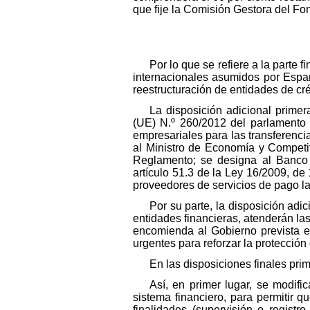
que fije la Comisión Gestora del Fo
Por lo que se refiere a la parte
internacionales asumidos por Españ
reestructuración de entidades de cré
La disposición adicional prime
(UE) N.º 260/2012 del parlamento 
empresariales para las transferenci
al Ministro de Economía y Competit
Reglamento; se designa al Banco 
artículo 51.3 de la Ley 16/2009, de
proveedores de servicios de pago la
Por su parte, la disposición adi
entidades financieras, atenderán la
encomienda al Gobierno prevista e
urgentes para reforzar la protección
En las disposiciones finales pri
Así, en primer lugar, se modif
sistema financiero, para permitir 
finalidades (supervisión o regist