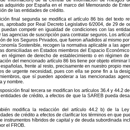
s adquirido por España en el marco del Memorando de Entend
ción de las entidades de crédito.
ción final segunda se modifica el artículo 86 bis del texto 
s, aprobado por Real Decreto Legislativo 6/2004, de 29 de octu
 puedan competir en igualdad de condiciones con las entida
 las agencias de suscripción para contratar seguros. Los artículo
ón de los Seguros Privados, que fueron añadidos al mismo por 
conomía Sostenible, recogen la normativa aplicable a las agen
ras domiciliadas en Estados miembros del Espacio Económico
en régimen de derecho de establecimiento o en régimen de lib
ación del mencionado artículo 86 bis tiene por objeto eliminar 
españolas, frente al resto, precisamente en nuestro propio me
l es de urgente necesidad, pues con ella se pone fin a la desi
 miembros, que sí pueden apoderar a las mencionadas agenci
ta y nombre.
disposición final tercera se modifican los artículos 36.4 y 44.2 
e entidades de crédito, a efectos de que la SAREB pueda desarr
ambién modifica la redacción del artículo 44.2 b) de la L
idades de crédito a efectos de clarificar los términos en que pu
e instrumentos híbridos de capital y de deuda subordinada incl
por el FROB.