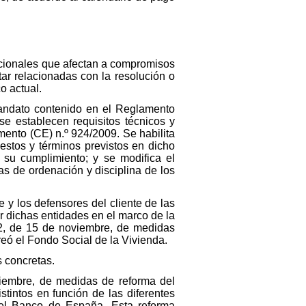
adicionales que afectan a compromisos
ar relacionadas con la resolución o
o actual.
mandato contenido en el Reglamento
e establecen requisitos técnicos y
mento (CE) n.º 924/2009. Se habilita
estos y términos previstos en dicho
su cumplimiento; y se modifica el
as de ordenación y disciplina de los
e y los defensores del cliente de las
r dichas entidades en el marco de la
12, de 15 de noviembre, de medidas
reó el Fondo Social de la Vivienda.
s concretas.
viembre, de medidas de reforma del
tintos en función de las diferentes
 del Banco de España. Esta reforma