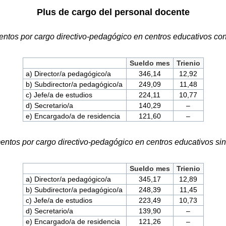
Plus de cargo del personal docente
tos por cargo directivo-pedagógico en centros educativos con
Sueldo mes
Trienio
a) Director/a pedagógico/a
346,14
12,92
b) Subdirector/a pedagógico/a
249,09
11,48
c) Jefe/a de estudios
224,11
10,77
d) Secretario/a
140,29
–
e) Encargado/a de residencia
121,60
–
tos por cargo directivo-pedagógico en centros educativos sin
Sueldo mes
Trienio
a) Director/a pedagógico/a
345,17
12,89
b) Subdirector/a pedagógico/a
248,39
11,45
c) Jefe/a de estudios
223,49
10,73
d) Secretario/a
139,90
–
e) Encargado/a de residencia
121,26
–