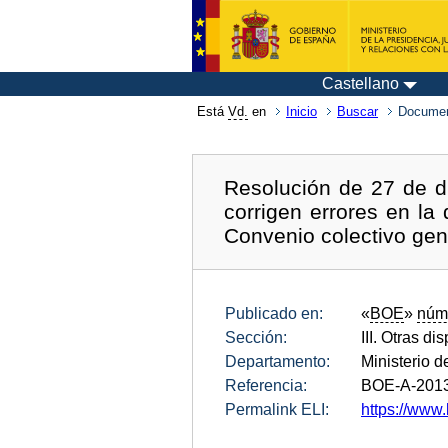
Castellano
Está
Vd.
en
Inicio
Buscar
Documen
Resolución de 27 de d
corrigen errores en la
Convenio colectivo gen
Publicado en:
«
BOE
»
núm
Sección:
III. Otras di
Departamento:
Ministerio 
Referencia:
BOE-A-201
Permalink ELI:
https://www.