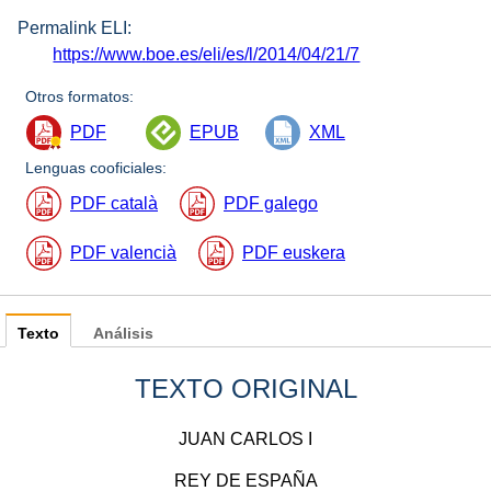
Permalink ELI:
https://www.boe.es/eli/es/l/2014/04/21/7
Otros formatos:
PDF
EPUB
XML
Lenguas cooficiales:
PDF català
PDF galego
PDF valencià
PDF euskera
Texto
Análisis
TEXTO ORIGINAL
JUAN CARLOS I
REY DE ESPAÑA