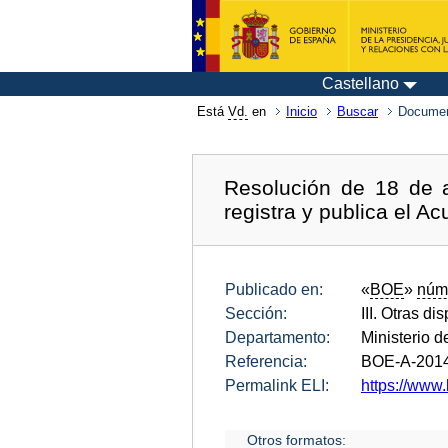
Castellano
Está
Vd.
en
Inicio
Buscar
Documen
Resolución de 18 de 
registra y publica el A
Publicado en:
«
BOE
»
núm
Sección:
III. Otras di
Departamento:
Ministerio 
Referencia:
BOE-A-201
Permalink ELI:
https://www.
Otros formatos: