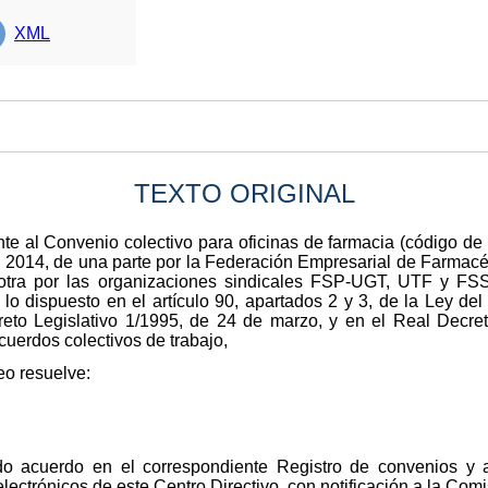
XML
TEXTO ORIGINAL
rente al Convenio colectivo para oficinas de farmacia (código
 de 2014, de una parte por la Federación Empresarial de Farmac
 otra por las organizaciones sindicales FSP-UGT, UTF y FS
lo dispuesto en el artículo 90, apartados 2 y 3, de la Ley del
eto Legislativo 1/1995, de 24 de marzo, y en el Real Decre
cuerdos colectivos de trabajo,
eo resuelve:
ado acuerdo en el correspondiente Registro de convenios y 
lectrónicos de este Centro Directivo, con notificación a la Com