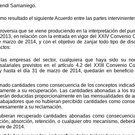
endi Samaniego.
mo resultado el siguiente Acuerdo entre las partes interviniente
ntroversia que se viene produciendo en la interpretación del p
 2013, en relación con la entrada en vigor del XXIV Convenio 
 marzo de 2014, y con el objetivo de zanjar todo tipo de disc
ctos:
las empresas del sector, cualquiera que haya sido su n
alariales previstos en el artículo 4.2 del XXIII Convenio Co
y hasta el día 31 de marzo de 2014, quedarán en beneficio
ado cantidades como consecuencia de los conceptos indicados 
amente a su recuperación. Las cantidades abonadas a los trab
erán deducidas proporcionalmente en las mensualidades de a
 trabajadores que no hubieran percibido cantidades como cons
xpresamente a su reclamación.
bieran recuperado cantidades abonadas como consecuencia 
ón, absorción, retención, o cualquier otro mecanismo, deberán
bre de 2014.