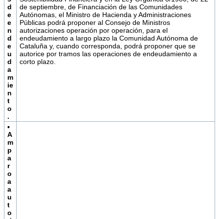
d
de septiembre, de Financiación de las Comunidades
e
Autónomas, el Ministro de Hacienda y Administraciones
e
Públicas podrá proponer al Consejo de Ministros
n
autorizaciones operación por operación, para el
d
endeudamiento a largo plazo la Comunidad Autónoma de
e
Cataluña y, cuando corresponda, podrá proponer que se
u
autorice por tramos las operaciones de endeudamiento a
d
corto plazo.
a
m
ie
n
t
o
.
▪
A
m
p
a
r
o
a
a
u
t
o