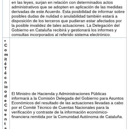
en las leyes, surjan en relación con determinados actos
administrativos que se adopten en aplicación de las medidas
derivadas de este Acuerdo. Esta posibilidad de informar sobre
posibles dudas de nulidad o anulabilidad también estará a
disposición de los terceros que pudieran estar afectados por
la posible invalidez de tales actuaciones. La Delegación del
Gobierno en Cataluña recibirá y gestionará los informes y
consultas incorporados al referido sistema electrónico.
▪
C
o
m
it
é
T
é
c
n
ic
o
El Ministro de Hacienda y Administraciones Públicas
d
informará a la Comisión Delegada del Gobierno para Asuntos
e
Económicos del resultado de las actuaciones llevadas a cabo
C
por el Comité Técnico de Cuentas Nacionales para la
u
verificación y contraste de la información económico-
e
financiera remitida por la Comunidad Autónoma de Cataluña.
n
t
a