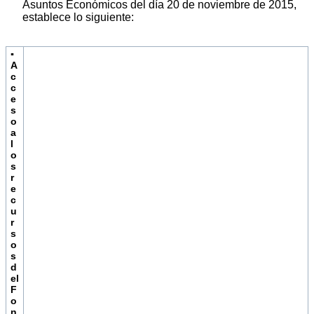
Asuntos Económicos del día 20 de noviembre de 2015,
establece lo siguiente:
▪
A
c
c
e
s
o
a
l
o
s
r
e
c
u
r
s
o
s
d
el
F
o
n