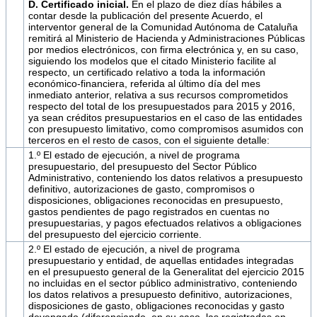
D. Certificado inicial.
En el plazo de diez días hábiles a
contar desde la publicación del presente Acuerdo, el
interventor general de la Comunidad Autónoma de Cataluña
remitirá al Ministerio de Hacienda y Administraciones Públicas
por medios electrónicos, con firma electrónica y, en su caso,
siguiendo los modelos que el citado Ministerio facilite al
respecto, un certificado relativo a toda la información
económico-financiera, referida al último día del mes
inmediato anterior, relativa a sus recursos comprometidos
respecto del total de los presupuestados para 2015 y 2016,
ya sean créditos presupuestarios en el caso de las entidades
con presupuesto limitativo, como compromisos asumidos con
terceros en el resto de casos, con el siguiente detalle:
1.º El estado de ejecución, a nivel de programa
presupuestario, del presupuesto del Sector Público
Administrativo, conteniendo los datos relativos a presupuesto
definitivo, autorizaciones de gasto, compromisos o
disposiciones, obligaciones reconocidas en presupuesto,
gastos pendientes de pago registrados en cuentas no
presupuestarias, y pagos efectuados relativos a obligaciones
del presupuesto del ejercicio corriente.
2.º El estado de ejecución, a nivel de programa
presupuestario y entidad, de aquellas entidades integradas
en el presupuesto general de la Generalitat del ejercicio 2015
no incluidas en el sector público administrativo, conteniendo
los datos relativos a presupuesto definitivo, autorizaciones,
disposiciones de gasto, obligaciones reconocidas y gasto
devengado (diferenciando, en su caso, las registradas en