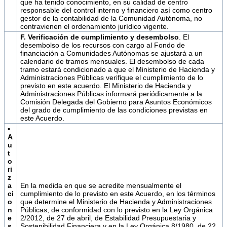
que ha tenido conocimiento, en su calidad de centro
responsable del control interno y financiero así como centro
gestor de la contabilidad de la Comunidad Autónoma, no
contravienen el ordenamiento jurídico vigente.
F. Verificación de cumplimiento y desembolso
. El
desembolso de los recursos con cargo al Fondo de
financiación a Comunidades Autónomas se ajustará a un
calendario de tramos mensuales. El desembolso de cada
tramo estará condicionado a que el Ministerio de Hacienda y
Administraciones Públicas verifique el cumplimiento de lo
previsto en este acuerdo. El Ministerio de Hacienda y
Administraciones Públicas informará periódicamente a la
Comisión Delegada del Gobierno para Asuntos Económicos
del grado de cumplimiento de las condiciones previstas en
este Acuerdo.
▪
A
u
t
o
ri
z
a
En la medida en que se acredite mensualmente el
ci
cumplimiento de lo previsto en este Acuerdo, en los términos
o
que determine el Ministerio de Hacienda y Administraciones
n
Públicas, de conformidad con lo previsto en la Ley Orgánica
e
2/2012, de 27 de abril, de Estabilidad Presupuestaria y
s
Sostenibilidad Financiera y en la Ley Orgánica 8/1980, de 22