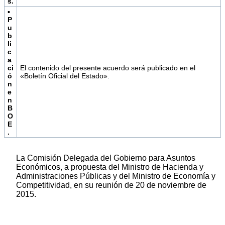
s.
▪
P
u
b
li
c
a
ci
El contenido del presente acuerdo será publicado en el
ó
«Boletín Oficial del Estado».
n
e
n
B
O
E
.
La Comisión Delegada del Gobierno para Asuntos
Económicos, a propuesta del Ministro de Hacienda y
Administraciones Públicas y del Ministro de Economía y
Competitividad, en su reunión de 20 de noviembre de
2015.