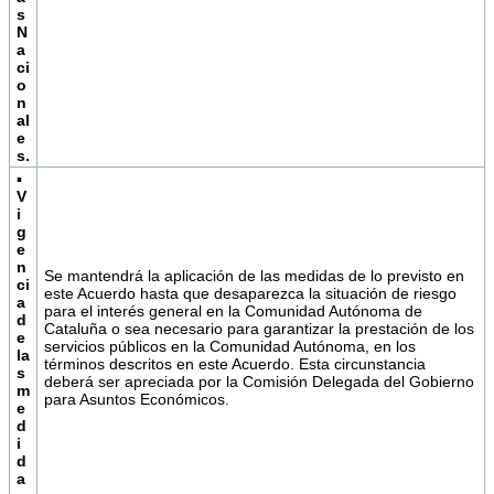
s
N
a
ci
o
n
al
e
s.
▪
V
i
g
e
n
Se mantendrá la aplicación de las medidas de lo previsto en
ci
este Acuerdo hasta que desaparezca la situación de riesgo
a
para el interés general en la Comunidad Autónoma de
d
Cataluña o sea necesario para garantizar la prestación de los
e
servicios públicos en la Comunidad Autónoma, en los
la
términos descritos en este Acuerdo. Esta circunstancia
s
deberá ser apreciada por la Comisión Delegada del Gobierno
m
para Asuntos Económicos.
e
d
i
d
a