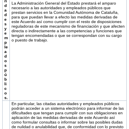
ri
La Administración General del Estado prestará el amparo
d
necesario a las autoridades y empleados públicos que
a
prestan servicios en la Comunidad Autónoma de Cataluña,
d
para que puedan llevar a efecto las medidas derivadas de
e
este Acuerdo así como cumplir con el resto de disposiciones
s
reguladoras de este mecanismo de financiación y que afecten
y
directa o indirectamente a las competencias y funciones que
e
tengan encomendadas o que se correspondan con su cargo
m
o puesto de trabajo.
p
le
a
d
o
s
p
ú
b
li
c
o
s.
En particular, las citadas autoridades y empleados públicos
podrán acceder a un sistema electrónico para informar de las
dificultades que tengan para cumplir con sus obligaciones en
aplicación de las medidas derivadas de este Acuerdo así
como formular consultas o informar sobre las posibles dudas
de nulidad o anulabilidad que, de conformidad con lo previsto