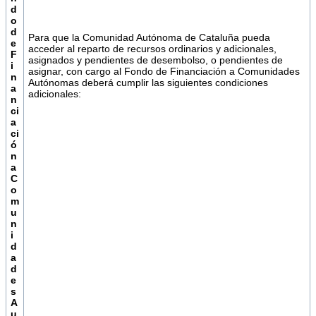
d
o
d
Para que la Comunidad Autónoma de Cataluña pueda
e
acceder al reparto de recursos ordinarios y adicionales,
F
asignados y pendientes de desembolso, o pendientes de
i
asignar, con cargo al Fondo de Financiación a Comunidades
n
Autónomas deberá cumplir las siguientes condiciones
a
adicionales:
n
ci
a
ci
ó
n
a
C
o
m
u
n
i
d
a
d
e
s
A
u