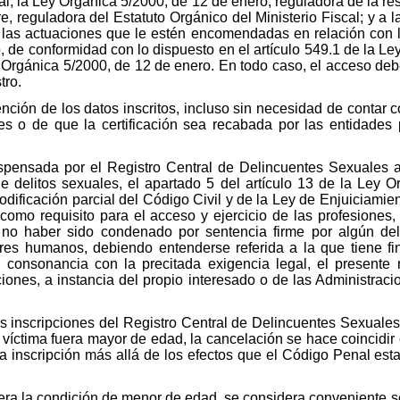
al, la Ley Orgánica 5/2000, de 12 de enero, reguladora de la r
, reguladora del Estatuto Orgánico del Ministerio Fiscal; y a la
 las actuaciones que le estén encomendadas en relación con 
, de conformidad con lo dispuesto en el artículo 549.1 de la Le
 Orgánica 5/2000, de 12 de enero. En todo caso, el acceso debe
tro.
tención de los datos inscritos, incluso sin necesidad de contar 
les o de que la certificación sea recabada por las entidades
spensada por el Registro Central de Delincuentes Sexuales a 
 de delitos sexuales, el apartado 5 del artículo 13 de la Ley
dificación parcial del Código Civil y de la Ley de Enjuiciamien
como requisito para el acceso y ejercicio de las profesiones,
 no haber sido condenado por sentencia firme por algún deli
res humanos, debiendo entenderse referida a la que tiene fi
consonancia con la precitada exigencia legal, el presente
pciones, a instancia del propio interesado o de las Administrac
s inscripciones del Registro Central de Delincuentes Sexuales
a víctima fuera mayor de edad, la cancelación se hace coincidir
la inscripción más allá de los efectos que el Código Penal es
uviera la condición de menor de edad, se considera conveniente s