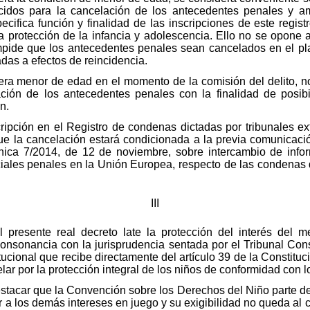
ecidos para la cancelación de los antecedentes penales y amp
ecifica función y finalidad de las inscripciones de este regis
protección de la infancia y adolescencia. Ello no se opone a 
mpide que los antecedentes penales sean cancelados en el pla
das a efectos de reincidencia.
era menor de edad en el momento de la comisión del delito, no 
ción de los antecedentes penales con la finalidad de posibil
n.
cripción en el Registro de condenas dictadas por tribunales ex
ue la cancelación estará condicionada a la previa comunicac
ánica 7/2014, de 12 de noviembre, sobre intercambio de inf
ciales penales en la Unión Europea, respecto de las condenas
III
l presente real decreto late la protección del interés del 
consonancia con la jurisprudencia sentada por el Tribunal Con
tucional que recibe directamente del artículo 39 de la Constit
lar por la protección integral de los niños de conformidad con 
tacar que la Convención sobre los Derechos del Niño parte de 
 a los demás intereses en juego y su exigibilidad no queda al c