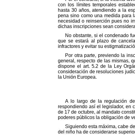
con los límites temporales establ
hasta 30 años, atendiendo a la esp
pena sino como una medida para la 
necesidad o reinserción pues no i
dichas inscripciones sean considera
No obstante, si el condenado fu
que se estará al plazo de cancela
infractores y evitar su estigmatizació
Por otra parte, previendo la ins
general, respecto de las mismas, q
dispone el art. 5.2 de la Ley Org
consideración de resoluciones judi
la Unión Europea.
A lo largo de la regulación de
respondiendo así el legislador, en 
de 17 de octubre, al mandato consti
poderes públicos la obligación de ve
Siguiendo esta máxima, cabe des
del niño ha de considerarse superior