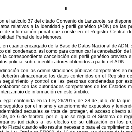
II
on el artículo 37 del citado Convenio de Lanzarote, se dispone 
tos relativos a la identidad y perfil genético (ADN) de las 
sto de información penal que conste en el Registro Central 
bilidad Penal de los Menores.
ior, en cuanto encargado de la Base de Datos Nacional de ADN, se
tico del condenado, así como para comunicar la cancelación de l
 la correspondiente cancelación del perfil genético prevista 
tos policial sobre identificadores obtenidos a partir del ADN.
rdinación con las Administraciones públicas competentes en m
 deberán almacenarse los datos contenidos en el Registro deb
n seguimiento y control de las personas condenadas por est
 colaborar con las autoridades competentes de los Estados 
 intercambio de información en este ámbito.
 legal contenida en la Ley 26/2015, de 28 de julio, de la que 
perseguidos por el mismo y anteriormente expuestos y teniend
ndemnidad sexuales se trata de proteger, el acceso directo al
09, de 6 de febrero, por el que se regula el Sistema de regi
 órganos judiciales a los efectos de su utilización en los p
erio Fiscal cuando ello resulte necesario para el cumplimiento 