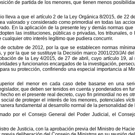
osición de partida de los menores, que tienen menos posibilid
io lleva a que el artículo 2 de la Ley Orgánica 8/2015, de 22 d
sea valorado y considerado como primordial en todas las accio
ivado. En la aplicación de la presente ley y demás normas que 
ten las instituciones, públicas o privadas, los tribunales, o l
 cualquier otro interés legítimo que pudiera concurrir.
 de octubre de 2012, por la que se establecen normas mínimas
s, y por la que se sustituye la Decisión marco 2001/220/JAI del
bación de la Ley 4/2015, de 27 de abril, cuyo artículo 19, al r
oridades y funcionarios encargados de la investigación, persecu
ara su protección, confiriendo una especial importancia al Min
superior del menor en cada caso debe basarse en una serie
egislador, que deben ser tenidos en cuenta y ponderados en fu
 hecho en el presente real decreto, cuyo fin primordial no es o
 social de proteger el interés de los menores, potenciales víc
anera fundamental al desarrollo normal de la personalidad de 
ormado por el Consejo General del Poder Judicial, el Conse
nistro de Justicia, con la aprobación previa del Ministro de Hac
previa deliberación del Consejo de Ministros en su reunión del