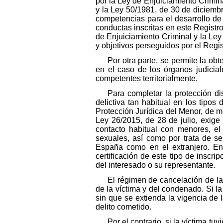
por la Ley de Enjuiciamiento Crimin
y la Ley 50/1981, de 30 de diciembre
competencias para el desarrollo de
conductas inscritas en este Registro
de Enjuiciamiento Criminal y la Ley
y objetivos perseguidos por el Regis
Por otra parte, se permite la ob
en el caso de los órganos judicia
competentes territorialmente.
Para completar la protección di
delictiva tan habitual en los tipos
Protección Jurídica del Menor, de mo
Ley 26/2015, de 28 de julio, exige 
contacto habitual con menores, el
sexuales, así como por trata de se
España como en el extranjero. En 
certificación de este tipo de inscri
del interesado o su representante.
El régimen de cancelación de la
de la víctima y del condenado. Si l
sin que se extienda la vigencia de 
delito cometido.
Por el contrario, si la víctima t