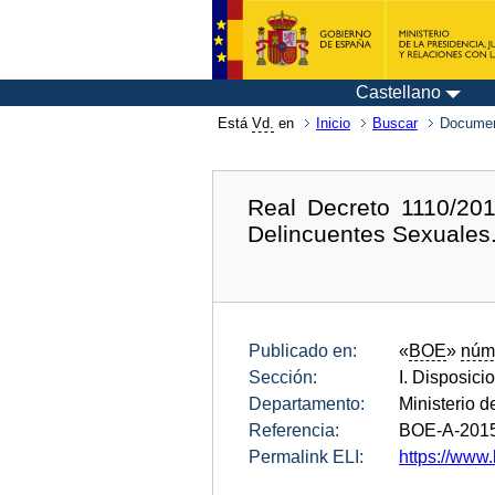
Castellano
Está
Vd.
en
Inicio
Buscar
Documen
Real Decreto 1110/201
Delincuentes Sexuales
Publicado en:
«
BOE
»
núm
Sección:
I. Disposici
Departamento:
Ministerio d
Referencia:
BOE-A-201
Permalink ELI:
https://www.