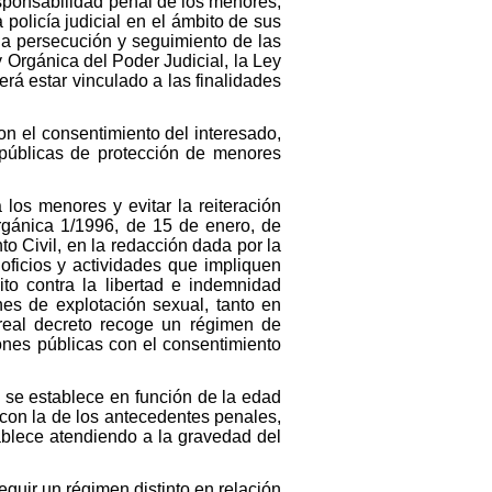
esponsabilidad penal de los menores,
 policía judicial en el ámbito de sus
la persecución y seguimiento de las
y Orgánica del Poder Judicial, la Ley
rá estar vinculado a las finalidades
con el consentimiento del interesado,
 públicas de protección de menores
los menores y evitar la reiteración
 Orgánica 1/1996, de 15 de enero, de
to Civil, en la redacción dada por la
 oficios y actividades que impliquen
to contra la libertad e indemnidad
nes de explotación sexual, tanto en
 real decreto recoge un régimen de
iones públicas con el consentimiento
 se establece en función de la edad
 con la de los antecedentes penales,
tablece atendiendo a la gravedad del
eguir un régimen distinto en relación