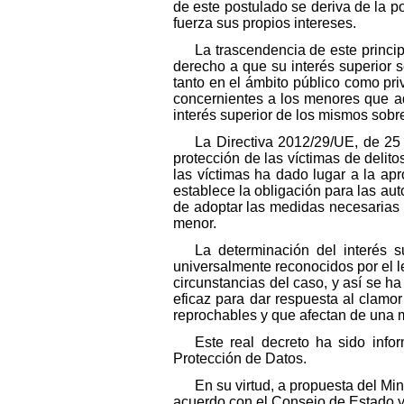
de este postulado se deriva de la p
fuerza sus propios intereses.
La trascendencia de este princip
derecho a que su interés superior 
tanto en el ámbito público como pr
concernientes a los menores que adop
interés superior de los mismos sobre
La Directiva 2012/29/UE, de 25
protección de las víctimas de delito
las víctimas ha dado lugar a la apro
establece la obligación para las aut
de adoptar las medidas necesarias p
menor.
La determinación del interés 
universalmente reconocidos por el l
circunstancias del caso, y así se ha
eficaz para dar respuesta al clamor
reprochables y que afectan de una m
Este real decreto ha sido inf
Protección de Datos.
En su virtud, a propuesta del Mi
acuerdo con el Consejo de Estado y 