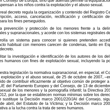
el Consejo de Europa, sino que además permite la equiparación
spensan a los niños contra la explotación y el abuso sexual.
l real decreto regula la organización y contenido del Registro 
pción, acceso, cancelación, rectificación y certificación d
para los fines perseguidos.
la prevención y protección de los menores frente a la deli
es y supranacionales, y acorde con los sistemas registrales de
olla un sistema para conocer si quienes pretenden acceder
acto habitual con menores carecen de condenas, tanto en Es
 decreto.
litar la investigación e identificación de los autores de los de
es humanos con fines de explotación sexual, incluyendo la p
estra legislación la normativa supranacional, en especial, el
la explotación y el abuso sexual, de 25 de octubre de 2007, 
do de contribuir eficazmente al objetivo común de proteger a 
/UE del Parlamento Europeo y del Consejo, de 13 de diciembre 
sexual de los menores y la pornografía infantil; la Directiva 
012, por la que se establecen normas mínimas sobre los derech
se sustituye la Decisión marco 2001/220/JAI del Consejo, sigu
de abril, del Estatuto de la Víctima; y la Decisión marco 2
ativa a la lucha contra la trata de seres humanos.