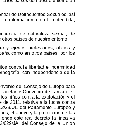
 a los países de nuestro entorno en
Central de Delincuentes Sexuales, así
e la información en él contendida,
ncuencia de naturaleza sexual, de
 otros países de nuestro entorno.
 y ejercer profesiones, oficios y
paña como en otros países, por los
litos contra la libertad e indemnidad
ornografía, con independencia de la
 Convenio del Consejo de Europa para
–en adelante Convenio de Lanzarote–
los niños contra la explotación y el
de 2011, relativa a la lucha contra
2012/29/UE del Parlamento Europeo y
os, el apoyo y la protección de las
iendo este real decreto la línea ya
002/629/JAI del Consejo de la Unión