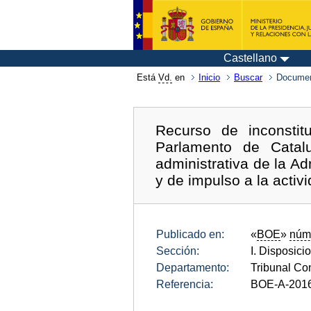
Castellano
Está
Vd.
en
Inicio
Buscar
Documen
Recurso de inconstit
Parlamento de Catalu
administrativa de la A
y de impulso a la acti
Publicado en:
«
BOE
»
núm
Sección:
I. Disposici
Departamento:
Tribunal Con
Referencia:
BOE-A-201