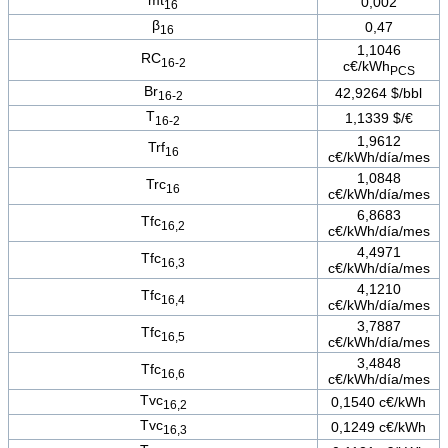
mt
0,002
16
β
0,47
16
1,1046
RC
16-2
c€/kWh
PCS
Br
42,9264 $/bbl
16-2
T
1,1339 $/€
16-2
1,9612
Trf
16
c€/kWh/día/mes
1,0848
Trc
16
c€/kWh/día/mes
6,8683
Tfc
16,2
c€/kWh/día/mes
4,4971
Tfc
16,3
c€/kWh/día/mes
4,1210
Tfc
16,4
c€/kWh/día/mes
3,7887
Tfc
16,5
c€/kWh/día/mes
3,4848
Tfc
16,6
c€/kWh/día/mes
Tvc
0,1540 c€/kWh
16,2
Tvc
0,1249 c€/kWh
16,3