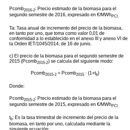
Pcomb
: Precio estimado de la biomasa para el
2016-2
segundo semestre de 2016, expresado en €/MWh
PCI.
Ta: Tasa anual de incremento del precio de la biomasa,
en tanto por uno, que toma como valor 0,01 de
conformidad a lo establecido en el anexo III y anexo VI de
la Orden IET/1045/2014, de 16 de junio.
c) El precio de la biomasa para el segundo semestre de
2015 (Pcomb
) se calcula del siguiente modo:
2015-2
Pcomb
= Pcomb
· (1+t
)
2015-2
2015
b
Donde:
Pcomb
: Precio estimado de la biomasa para el
2015-2
segundo semestre de 2015, expresado en €/MWh
PCI.
t
:
Es la tasa trimestral de incremento del precio de la
b
biomasa, en tanto por uno, calculada mediante la
siguiente ecuación: