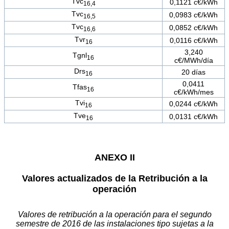
Tvc
0,1121 c€/kWh
16,4
Tvc
0,0983 c€/kWh
16,5
Tvc
0,0852 c€/kWh
16,6
Tvr
0,0116 c€/kWh
16
3,240
Tgnl
16
c€/MWh/día
Drs
20 días
16
0,0411
Tfas
16
c€/kWh/mes
Tvi
0,0244 c€/kWh
16
Tve
0,0131 c€/kWh
16
ANEXO II
Valores actualizados de la Retribución a la
operación
Valores de retribución a la operación para el segundo
semestre de 2016 de las instalaciones tipo sujetas a la