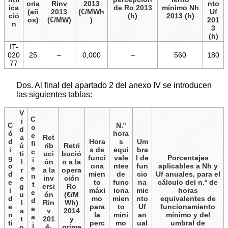
oria
Rinv
2013
nto
ica
de Ro 2013
mínimo Nh
(añ
2013
(€/MWh
Uf
ció
(h)
2013 (h)
os)
(€/MW)
)
201
n
3
(h)
IT-
020
25
–
0,000
–
560
180
77
Dos. Al final del apartado 2 del anexo IV se introducen
las siguientes tablas:
V
C
i
C
N.º
o
d
ó
hora
e
a
Ret
d
Hora
s
Um
fi
ú
rib
Retri
i
s de
equi
bra
c
ti
uci
bució
g
funci
vale
l de
Porcentajes
i
l
ón
n a la
o
ona
ntes
fun
aplicables a Nh y
e
r
a la
opera
d
mien
de
cio
Uf anuales, para el
n
e
inv
ción
e
to
func
na
cálculo del n.º de
t
g
ersi
Ro
i
máxi
iona
mie
horas
e
u
ón
(€/M
d
mo
mien
nto
equivalentes de
d
l
Rin
Wh)
e
para
to
Uf
funcionamiento
e
a
v
2014
n
la
míni
an
mínimo y del
a
t
201
y
ti
perc
mo
ual
umbral de
j
o
4-
prime