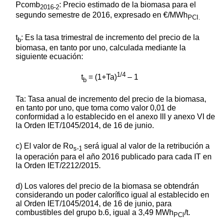
Pcomb
: Precio estimado de la biomasa para el
2016-2
segundo semestre de 2016, expresado en €/MWh
PCI.
t
:
Es la tasa trimestral de incremento del precio de la
b
biomasa, en tanto por uno, calculada mediante la
siguiente ecuación:
1/4
t
= (1+Ta)
– 1
b
Ta: Tasa anual de incremento del precio de la biomasa,
en tanto por uno, que toma como valor 0,01 de
conformidad a lo establecido en el anexo III y anexo VI de
la Orden IET/1045/2014, de 16 de junio.
c) El valor de Ro
será igual al valor de la retribución a
s-1
la operación para el año 2016 publicado para cada IT en
la Orden IET/2212/2015.
d) Los valores del precio de la biomasa se obtendrán
considerando un poder calorífico igual al establecido en
al Orden IET/1045/2014, de 16 de junio, para
combustibles del grupo b.6, igual a 3,49 MWh
/t.
PCI