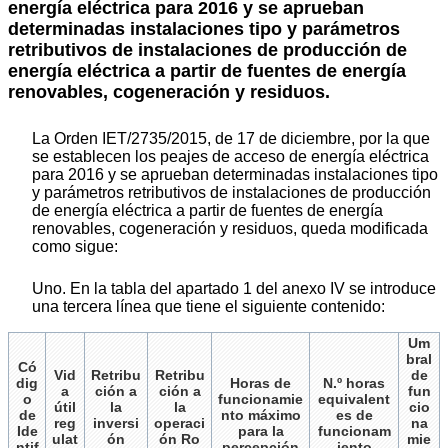
energía eléctrica para 2016 y se aprueban
determinadas instalaciones tipo y parámetros
retributivos de instalaciones de producción de
energía eléctrica a partir de fuentes de energía
renovables, cogeneración y residuos.
La Orden IET/2735/2015, de 17 de diciembre, por la que
se establecen los peajes de acceso de energía eléctrica
para 2016 y se aprueban determinadas instalaciones tipo
y parámetros retributivos de instalaciones de producción
de energía eléctrica a partir de fuentes de energía
renovables, cogeneración y residuos, queda modificada
como sigue:
Uno. En la tabla del apartado 1 del anexo IV se introduce
una tercera línea que tiene el siguiente contenido:
Um
bral
Có
Vid
Retribu
Retribu
de
dig
Horas de
N.º horas
a
ción a
ción a
fun
o
funcionamie
equivalent
útil
la
la
cio
de
nto máximo
es de
reg
inversi
operaci
na
Ide
para la
funcionam
ulat
ón
ón Ro
mie
ntif
percepción
iento