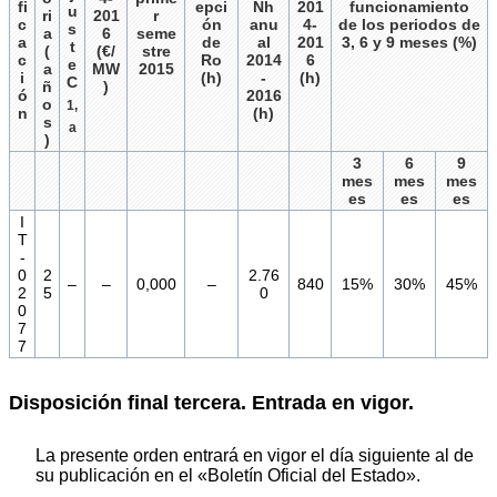
fi
epci
Nh
201
funcionamiento
u
ri
201
r
c
ón
anu
4-
de los periodos de
s
a
6
seme
a
de
al
201
3, 6 y 9 meses (%)
t
(
(€/
stre
c
Ro
2014
6
e
a
MW
2015
i
(h)
-
(h)
C
ñ
)
ó
2016
o
1,
n
(h)
s
a
)
3
6
9
mes
mes
mes
es
es
es
I
T
-
0
2
2.76
–
–
0,000
–
840
15%
30%
45%
2
5
0
0
7
7
Disposición final tercera. Entrada en vigor.
La presente orden entrará en vigor el día siguiente al de
su publicación en el «Boletín Oficial del Estado».