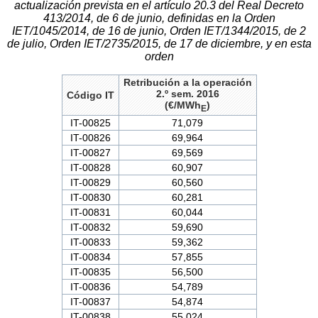
actualización prevista en el artículo 20.3 del Real Decreto
413/2014, de 6 de junio, definidas en la Orden
IET/1045/2014, de 16 de junio, Orden IET/1344/2015, de 2
de julio, Orden IET/2735/2015, de 17 de diciembre, y en esta
orden
Retribución a la operación
2.º sem. 2016
Código IT
(€/MWh
)
E
IT-00825
71,079
IT-00826
69,964
IT-00827
69,569
IT-00828
60,907
IT-00829
60,560
IT-00830
60,281
IT-00831
60,044
IT-00832
59,690
IT-00833
59,362
IT-00834
57,855
IT-00835
56,500
IT-00836
54,789
IT-00837
54,874
IT-00838
55,024