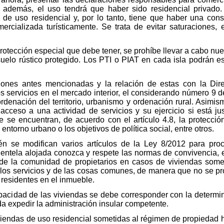
 además, el uso tendrá que haber sido residencial privado
 de uso residencial y, por lo tanto, tiene que haber una cons
ercializada turísticamente. Se trata de evitar saturaciones, 
 protección especial que debe tener, se prohíbe llevar a cabo nu
suelo rústico protegido. Los PTI o PIAT en cada isla podrán es
iones antes mencionadas y la relación de estas con la Dir
os servicios en el mercado interior, el considerando número 9 d
rdenación del territorio, urbanismo y ordenación rural. Asimism
 acceso a una actividad de servicios y su ejercicio si está j
que se encuentran, de acuerdo con el artículo 4.8, la protecci
ntorno urbano o los objetivos de política social, entre otros.
 se modifican varios artículos de la Ley 8/2012 para proc
clientela alojada conozca y respete las normas de convivencia, 
 de la comunidad de propietarios en casos de viviendas somet
 los servicios y de las cosas comunes, de manera que no se p
 residentes en el inmueble.
acidad de las viviendas se debe corresponder con la determin
 expedir la administración insular competente.
iviendas de uso residencial sometidas al régimen de propiedad