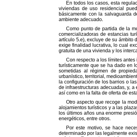
En todos los casos, esta regula
viviendas de uso residencial pued
básicamente con la salvaguarda del
ambiente adecuado.
Como punto de partida de la mo
comercializadoras de estancias tur
artículo 5.e), excluye de su ámbito 
exige finalidad lucrativa, lo cual 
gratuita de una vivienda y los interc
Con respecto a los límites ante
turísticamente que se ha dado en lo
sometidas al régimen de propieda
urbanístico, territorial, medioambie
la configuración de los barrios o la
de infraestructuras adecuadas, y, a 
así como en la falta de oferta de est
Otro aspecto que recoge la modif
alojamientos turísticos y a las plaz
los últimos años una enorme presión 
energéticos, entre otros.
Por este motivo, se hace neces
determinado por las legalmente exis