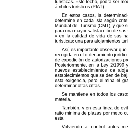
turísticas. Este techo, podrá ser mo
ámbitos turísticos (PIAT).
En estos casos, la determinac
determine en cada isla según crite
Mundial del Turismo (OMT), y que s
para una mayor satisfacción de sus 
y en la calidad de vida de sus ha
turísticas: una para alojamientos turí
Así, es importante observar que 
recogida en el ordenamiento jurídico
de expedición de autorizaciones pre
Posteriormente, en la Ley 2/1999 
nuevos establecimientos de aloja
establecimientos que se den de baja
esta exigencia, pero elimina el g
determinar otras cifras.
Se mantiene en todos los casos
materia.
También, y en esta línea de evi
ratio mínima de plazas por metro c
esta.
Volviendo al control antes men