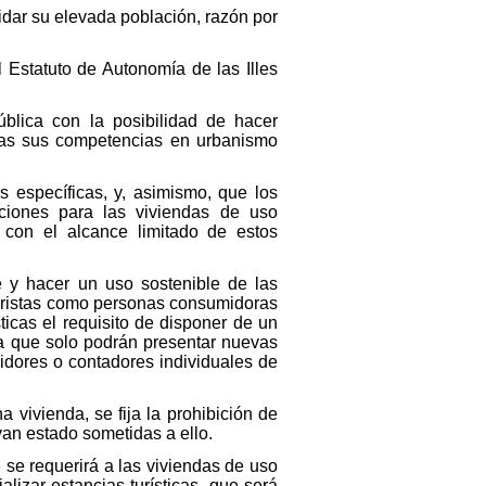
vidar su elevada población, razón por
 Estatuto de Autonomía de las Illes
blica con la posibilidad de hacer
stas sus competencias en urbanismo
 específicas, y, asimismo, que los
diciones para las viviendas de uso
y con el alcance limitado de estos
 y hacer un uso sostenible de las
s turistas como personas consumidoras
ticas el requisito de disponer de un
na que solo podrán presentar nuevas
didores o contadores individuales de
 vivienda, se fija la prohibición de
yan estado sometidas a ello.
 se requerirá a las viviendas de uso
lizar estancias turísticas, que será