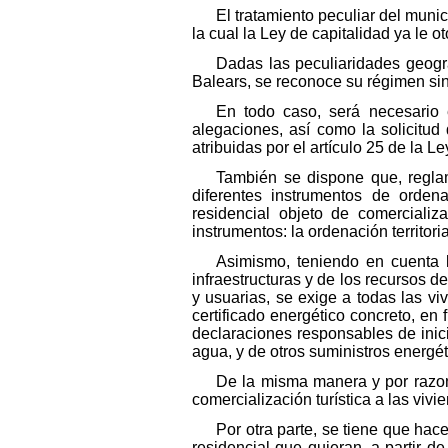
El tratamiento peculiar del muni
la cual la Ley de capitalidad ya le 
Dadas las peculiaridades geográ
Balears, se reconoce su régimen sin
En todo caso, será necesario 
alegaciones, así como la solicitu
atribuidas por el artículo 25 de la L
También se dispone que, reglam
diferentes instrumentos de ordena
residencial objeto de comercializ
instrumentos: la ordenación territoria
Asimismo, teniendo en cuenta 
infraestructuras y de los recursos d
y usuarias, se exige a todas las vi
certificado energético concreto, e
declaraciones responsables de inici
agua, y de otros suministros energét
De la misma manera y por razone
comercialización turística a las viv
Por otra parte, se tiene que ha
residencial que quieran, a partir d