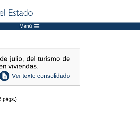
Menú
e julio, del turismo de
 en viviendas.
Ver texto consolidado
26
págs.
)