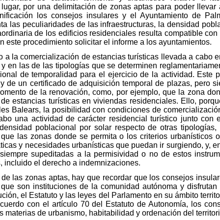
 lugar, por una delimitación de zonas aptas para poder llevar a
nificación los consejos insulares y el Ayuntamiento de Pa
a las peculiaridades de las infraestructuras, la densidad poblac
rdinaria de los edificios residenciales resulta compatible con 
en este procedimiento solicitar el informe a los ayuntamientos.
 a la comercialización de estancias turísticas llevada a cabo 
 y en las de las tipologías que se determinen reglamentariament
cional de temporalidad para el ejercicio de la actividad. Este
 de un certificado de adquisición temporal de plazas, pero 
 momento de la renovación, como, por ejemplo, que la zona do
de estancias turísticas en viviendas residenciales. Ello, por
lles Balears, la posibilidad con condiciones de comercialización
abo una actividad de carácter residencial turístico junto con e
nsidad poblacional por solar respecto de otras tipologías
 que las zonas donde se permita o los criterios urbanísticos o
ticas y necesidades urbanísticas que puedan ir surgiendo, y, e
n siempre supeditadas a la permisividad o no de estos instrum
 incluido el derecho a indemnizaciones.
 de las zonas aptas, hay que recordar que los consejos insular
z que son instituciones de la comunidad autónoma y disfrutan
ción, el Estatuto y las leyes del Parlamento en su ámbito territ
 acuerdo con el artículo 70 del Estatuto de Autonomía, los cons
materias de urbanismo, habitabilidad y ordenación del territorio,