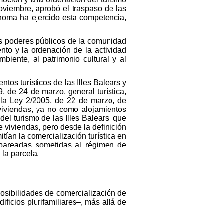
noviembre, aprobó el traspaso de las
ónoma ha ejercido esta competencia,
os poderes públicos de la comunidad
nto y la ordenación de la actividad
biente, al patrimonio cultural y al
tos turísticos de las Illes Balears y
, de 24 de marzo, general turística,
; la Ley 2/2005, de 22 de marzo, de
 viviendas, ya no como alojamientos
 del turismo de las Illes Balears, que
e viviendas, pero desde la definición
tían la comercialización turística en
s pareadas sometidas al régimen de
 la parcela.
posibilidades de comercialización de
ificios plurifamiliares–, más allá de