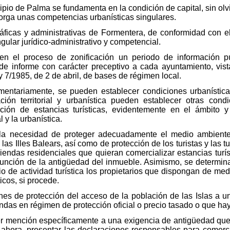
cipio de Palma se fundamenta en la condición de capital, sin ol
otorga unas competencias urbanísticas singulares.
ficas y administrativas de Formentera, de conformidad con el
gular jurídico-administrativo y competencial.
en el proceso de zonificación un periodo de información pú
d de informe con carácter preceptivo a cada ayuntamiento, vi
ey 7/1985, de 2 de abril, de bases de régimen local.
entariamente, se pueden establecer condiciones urbanísticas
ción territorial y urbanística pueden establecer otras con
ación de estancias turísticas, evidentemente en el ámbito 
l y la urbanística.
la necesidad de proteger adecuadamente el medio ambiente
e las Illes Balears, así como de protección de los turistas y la
viendas residenciales que quieran comercializar estancias turís
n función de la antigüedad del inmueble. Asimismo, se determi
o de actividad turística los propietarios que dispongan de me
icos, si procede.
s de protección del acceso de la población de las Islas a una
iendas en régimen de protección oficial o precio tasado o que ha
cer mención específicamente a una exigencia de antigüedad que
e ahora, presentar las declaraciones responsables para comercia