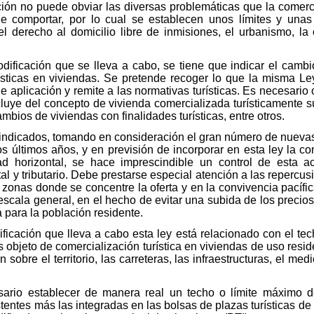
ción no puede obviar las diversas problemáticas que la comerci
e comportar, por lo cual se establecen unos límites y unas
 derecho al domicilio libre de inmisiones, el urbanismo, la o
dificación que se lleva a cabo, se tiene que indicar el cam
ísticas en viviendas. Se pretende recoger lo que la misma L
de aplicación y remite a las normativas turísticas. Es necesario
excluye del concepto de vivienda comercializada turísticamente
ambios de viviendas con finalidades turísticas, entre otros.
s indicados, tomando en consideración el gran número de nueva
s últimos años, y en previsión de incorporar en esta ley la com
d horizontal, se hace imprescindible un control de esta ac
ntal y tributario. Debe prestarse especial atención a las reper
s zonas donde se concentre la oferta y en la convivencia pacífi
escala general, en el hecho de evitar una subida de los precios
a para la población residente.
icación que lleva a cabo esta ley está relacionado con el techo
as objeto de comercialización turística en viviendas de uso res
sobre el territorio, las carreteras, las infraestructuras, el med
ario establecer de manera real un techo o límite máximo de
tentes más las integradas en las bolsas de plazas turísticas d