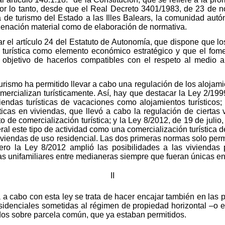
. Por lo tanto, desde que el Real Decreto 3401/1983, de 23 de 
ia de turismo del Estado a las Illes Balears, la comunidad aut
denación material como de elaboración de normativa.
 el artículo 24 del Estatuto de Autonomía, que dispone que l
turística como elemento económico estratégico y que el fome
l objetivo de hacerlos compatibles con el respeto al medio am
rismo ha permitido llevar a cabo una regulación de los alojamien
ercializan turísticamente. Así, hay que destacar la Ley 2/1999
iendas turísticas de vacaciones como alojamientos turísticos
sticas en viviendas, que llevó a cabo la regulación de ciertas
o de comercialización turística; y la Ley 8/2012, de 19 de julio,
al este tipo de actividad como una comercialización turística d
iviendas de uso residencial. Las dos primeras normas solo permi
 pero la Ley 8/2012 amplió las posibilidades a las vivienda
das unifamiliares entre medianeras siempre que fueran únicas en
II
 a cabo con esta ley se trata de hacer encajar también en las 
esidenciales sometidas al régimen de propiedad horizontal –o ed
dos sobre parcela común, que ya estaban permitidos.