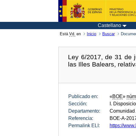
Castellano
Está
Vd.
en
Inicio
Buscar
Documen
Ley 6/2017, de 31 de j
las Illes Balears, relat
Publicado en:
«
BOE
»
núm
Sección:
I. Disposici
Departamento:
Comunidad A
Referencia:
BOE-A-201
Permalink ELI:
https://www.