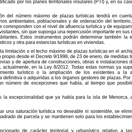
dificado por los planes territoriales insulares (PTI) y, en su ca
ión del número máximo de plazas turísticas tendrá en cuen
rios ambientales, poblacionales y de ordenación del territorio
e corresponden con el nivel de afluencia turística y de equipa
visitantes, sin que suponga una repercusión importante en sus 
bitantes. Estos instrumentos podrán determinar también la 
sticos y otra para estancias turísticas en viviendas.
la limitación o el techo máximo de plazas turísticas en el arch
 propio desde el Decreto 9/1998, de 23 de enero, de medidas tra
vias y de apertura de construcciones, obras e instalaciones d
y, actualmente, en la Ley 8/2012. Todas estas normas ya supe
miento turístico o la ampliación de los existentes a la a
 definitiva o adquiridas a los órganos gestores de plazas. Por 
ran número de excepciones que había, al tiempo que posibi
 la excepcionalidad que ya había para la isla de Menorca, a
tar una saturación turística no deseable ni sostenible, se el
uadrado de parcela y se mantienen solo para los establecimie
cionado de carácter territorial y urbanístico relativo a las