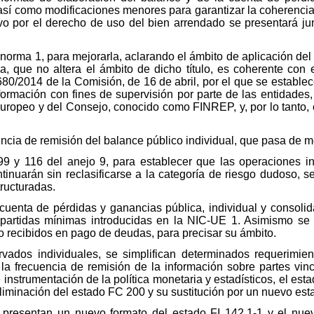
sí como modificaciones menores para garantizar la coherencia 
ivo por el derecho de uso del bien arrendado se presentará jun
norma 1, para mejorarla, aclarando el ámbito de aplicación del tí
da, que no altera el ámbito de dicho título, es coherente con
80/2014 de la Comisión, de 16 de abril, por el que se estable
formación con fines de supervisión por parte de las entidade
uropeo y del Consejo, conocido como FINREP, y, por lo tanto, c
ncia de remisión del balance público individual, que pasa de me
99 y 116 del anejo 9, para establecer que las operaciones i
tinuarán sin reclasificarse a la categoría de riesgo dudoso, 
tructuradas.
uenta de pérdidas y ganancias pública, individual y consolid
s partidas mínimas introducidas en la NIC-UE 1. Asimismo se
o recibidos en pago de deudas, para precisar su ámbito.
vados individuales, se simplifican determinados requerimie
la frecuencia de remisión de la información sobre partes vin
 instrumentación de la política monetaria y estadísticos, el es
eliminación del estado FC 200 y su sustitución por un nuevo est
e presentan un nuevo formato del estado FI 142.1-1 y el nue