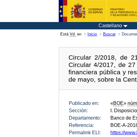
Castellano
Está
Vd.
en
Inicio
Buscar
Documen
Circular 2/2018, de 
Circular 4/2017, de 2
financiera pública y re
de mayo, sobre la Cent
Publicado en:
«
BOE
»
núm
Sección:
I. Disposici
Departamento:
Banco de E
Referencia:
BOE-A-201
Permalink ELI:
https://www.