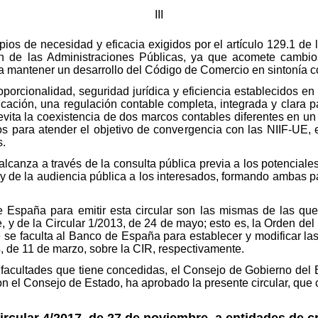
III
cipios de necesidad y eficacia exigidos por el artículo 129.1 de
n de las Administraciones Públicas, ya que acomete cambio
a mantener un desarrollo del Código de Comercio en sintonía c
oporcionalidad, seguridad jurídica y eficiencia establecidos en
icación, una regulación contable completa, integrada y clara pa
vita la coexistencia de dos marcos contables diferentes en un 
ios para atender el objetivo de convergencia con las NIIF-UE, 
s.
alcanza a través de la consulta pública previa a los potenciales 
 y de la audiencia pública a los interesados, formando ambas pa
e España para emitir esta circular son las mismas de las que
, y de la Circular 1/2013, de 24 de mayo; esto es, la Orden de
 se faculta al Banco de España para establecer y modificar la
, de 11 de marzo, sobre la CIR, respectivamente.
 facultades que tiene concedidas, el Consejo de Gobierno del
n el Consejo de Estado, ha aprobado la presente circular, que 
ircular 4/2017, de 27 de noviembre, a entidades de 