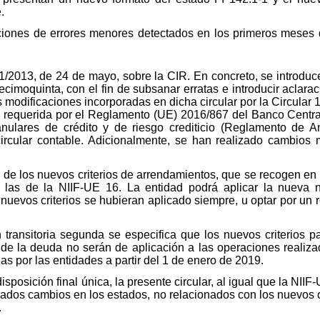
.
cciones de errores menores detectados en los primeros meses d
 1/2013, de 24 de mayo, sobre la CIR. En concreto, se introd
ecimoquinta, con el fin de subsanar erratas e introducir aclara
modificaciones incorporadas en dicha circular por la Circular 1
ón requerida por el Reglamento (UE) 2016/867 del Banco Cent
anulares de crédito y de riesgo crediticio (Reglamento de 
 circular contable. Adicionalmente, se han realizado cambios
 de los nuevos criterios de arrendamientos, que se recogen en l
las de la NIIF-UE 16. La entidad podrá aplicar la nueva 
 nuevos criterios se hubieran aplicado siempre, u optar por un 
ón transitoria segunda se especifica que los nuevos criterios 
 de la deuda no serán de aplicación a las operaciones realiza
das por las entidades a partir del 1 de enero de 2019.
sposición final única, la presente circular, al igual que la NIIF
dos cambios en los estados, no relacionados con los nuevos cr
.