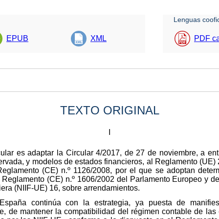
Lenguas coofic
EPUB
XML
PDF ca
TEXTO ORIGINAL
I
ircular es adaptar la Circular 4/2017, de 27 de noviembre, a e
eservada, y modelos de estados financieros, al Reglamento (UE)
Reglamento (CE) n.º 1126/2008, por el que se adoptan dete
 Reglamento (CE) n.º 1606/2002 del Parlamento Europeo y del
iera (NIIF-UE) 16, sobre arrendamientos.
spaña continúa con la estrategia, ya puesta de manifie
e, de mantener la compatibilidad del régimen contable de las