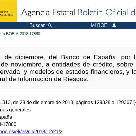
Buscar
Mi BOE
to BOE-A-2018-17880
21 de diciembre, del Banco de España, por l
7 de noviembre, a entidades de crédito, sobre
servada, y modelos de estados financieros, y l
ral de Información de Riesgos.
.
313, de 28 de diciembre de 2018, páginas 129328 a 129367 
ones generales
spaña
8-17880
boe.es/eli/es/cir/2018/12/21/2