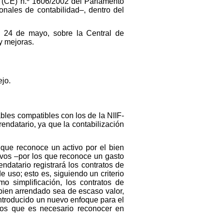
o (CE) n.º 1606/2002 del Parlamento
onales de contabilidad–, dentro del
de 24 de mayo, sobre la Central de
y mejoras.
ejo.
bles compatibles con los de la NIIF-
rendatario, ya que la contabilización
s que reconoce un activo por el bien
vos –por los que reconoce un gasto
ndatario registrará los contratos de
 uso; esto es, siguiendo un criterio
o simplificación, los contratos de
 bien arrendado sea de escaso valor,
introducido un nuevo enfoque para el
atos que es necesario reconocer en