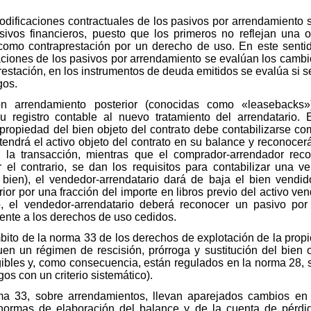
odificaciones contractuales de los pasivos por arrendamiento si
asivos financieros, puesto que los primeros no reflejan una
 como contraprestación por un derecho de uso. En este sentid
caciones de los pasivos por arrendamiento se evalúan los cambi
restación, en los instrumentos de deuda emitidos se evalúa si 
gos.
n arrendamiento posterior (conocidas como «leasebacks»
registro contable al nuevo tratamiento del arrendatario. 
a propiedad del bien objeto del contrato debe contabilizarse c
endrá el activo objeto del contrato en su balance y reconocerá
n la transacción, mientras que el comprador-arrendador reco
r el contrario, se dan los requisitos para contabilizar una ve
l bien), el vendedor-arrendatario dará de baja el bien vendi
ior por una fracción del importe en libros previo del activo ve
 el vendedor-arrendatario deberá reconocer un pasivo por l
ente a los derechos de uso cedidos.
ito de la norma 33 de los derechos de explotación de la propied
n un régimen de rescisión, prórroga y sustitución del bien ob
ibles y, como consecuencia, están regulados en la norma 28, s
os con un criterio sistemático).
rma 33, sobre arrendamientos, llevan aparejados cambios en
 normas de elaboración del balance y de la cuenta de pérdi