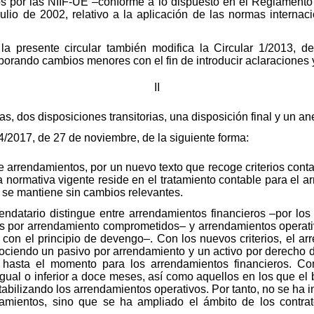
cidos por las NIIF-UE –conforme a lo dispuesto en el Reglament
lio de 2002, relativo a la aplicación de las normas internaci
la presente circular también modifica la Circular 1/2013, 
porando cambios menores con el fin de introducir aclaraciones 
II
s, dos disposiciones transitorias, una disposición final y un an
 4/2017, de 27 de noviembre, de la siguiente forma:
e arrendamientos, por un nuevo texto que recoge criterios conta
a normativa vigente reside en el tratamiento contable para el ar
r se mantiene sin cambios relevantes.
rendatario distingue entre arrendamientos financieros –por lo
os por arrendamiento comprometidos– y arrendamientos operati
on el principio de devengo–. Con los nuevos criterios, el arre
ciendo un pasivo por arrendamiento y un activo por derecho de
o hasta el momento para los arrendamientos financieros. Com
igual o inferior a doce meses, así como aquellos en los que el
abilizando los arrendamientos operativos. Por tanto, no se ha 
damientos, sino que se ha ampliado el ámbito de los contr