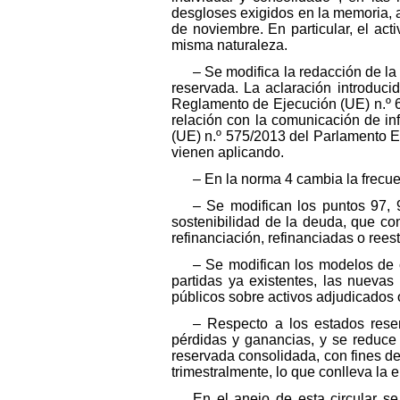
desgloses exigidos en la memoria, a
de noviembre. En particular, el act
misma naturaleza.
– Se modifica la redacción de la 
reservada. La aclaración introduci
Reglamento de Ejecución (UE) n.º 6
relación con la comunicación de in
(UE) n.º 575/2013 del Parlamento E
vienen aplicando.
– En la norma 4 cambia la frecue
– Se modifican los puntos 97, 
sostenibilidad de la deuda, que con
refinanciación, refinanciadas o rees
– Se modifican los modelos de c
partidas ya existentes, las nueva
públicos sobre activos adjudicados 
– Respecto a los estados reser
pérdidas y ganancias, y se reduce 
reservada consolidada, con fines de
trimestralmente, lo que conlleva la 
En el anejo de esta circular s