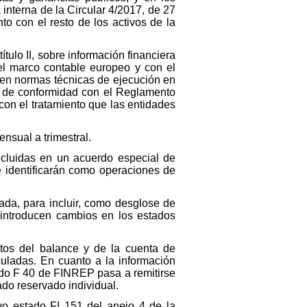
interna de la Circular 4/2017, de 27
to con el resto de los activos de la
tulo II, sobre información financiera
 el marco contable europeo y con el
cen normas técnicas de ejecución en
s, de conformidad con el Reglamento
on el tratamiento que las entidades
nsual a trimestral.
ncluidas en un acuerdo especial de
se identificarán como operaciones de
ada, para incluir, como desglose de
 introducen cambios en los estados
ntos del balance y de la cuenta de
culadas. En cuanto a la información
tado F 40 de FINREP pasa a remitirse
ado reservado individual.
vo estado FI 151 del anejo 4 de la