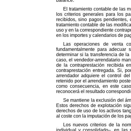
balance.
El tratamiento contable de las m
los criterios generales para los p
recibidos, sino pagos pendientes,
tratamiento contable de las modifi
uso y en la correspondiente contrap
en los importes y calendarios de pa
Las operaciones de venta co
fundamentalmente para adecuar su 
determinar si la transferencia de l
caso, el vendedor-arrendatario mant
de la contraprestación recibida e
contraprestación entregada. Si, po
arrendador adquiere el control de
retenido por el arrendamiento poster
como consecuencia, en este caso,
reconocerá el resultado correspondi
Se mantiene la exclusión del ámb
Estos derechos de explotación sigue
derechos de uso de los activos tang
al coste con la imputación de los pag
Los nuevos criterios de la no
individual y consolidado–, en las