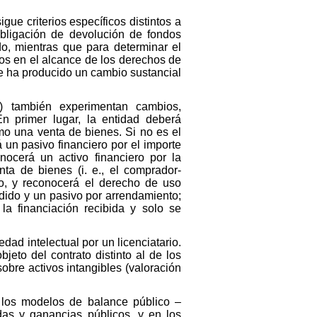
gue criterios específicos distintos a
 obligación de devolución de fondos
o, mientras que para determinar el
os en el alcance de los derechos de
se ha producido un cambio sustancial
) también experimentan cambios,
En primer lugar, la entidad deberá
omo una venta de bienes. Si no es el
 un pasivo financiero por el importe
nocerá un activo financiero por la
nta de bienes (i. e., el comprador-
do, y reconocerá el derecho de uso
ndido y un pasivo por arrendamiento;
a financiación recibida y solo se
ad intelectual por un licenciatario.
jeto del contrato distinto al de los
obre activos intangibles (valoración
 los modelos de balance público –
das y ganancias públicos, y en los