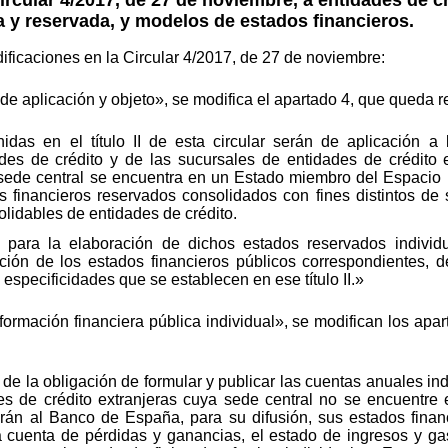
a y reservada, y modelos de estados financieros.
ificaciones en la Circular 4/2017, de 27 de noviembre:
de aplicación y objeto», se modifica el apartado 4, que queda r
das en el título II de esta circular serán de aplicación a 
ades de crédito y de las sucursales de entidades de crédito
 sede central se encuentra en un Estado miembro del Espaci
s financieros reservados consolidados con fines distintos de
olidables de entidades de crédito.
es para la elaboración de dichos estados reservados indivi
ación de los estados financieros públicos correspondientes, 
s especificidades que se establecen en ese título II.»
nformación financiera pública individual», se modifican los ap
e la obligación de formular y publicar las cuentas anuales indi
es de crédito extranjeras cuya sede central no se encuentr
án al Banco de España, para su difusión, sus estados financi
 cuenta de pérdidas y ganancias, el estado de ingresos y gas