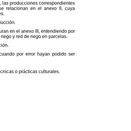
I, las producciones correspondientes
se relacionan en el anexo II, cuya
es.
ducción.
ran en el anexo III, entendiendo por
 riego y red de riego en parcelas.
ción.
 cuando por error hayan podido ser
nicas o prácticas culturales.