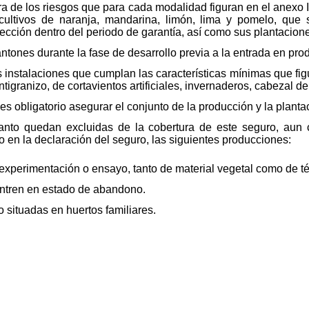
ra de los riesgos que para cada modalidad figuran en el anexo 
 cultivos de naranja, mandarina, limón, lima y pomelo, que 
ección dentro del periodo de garantía, así como sus plantacion
tones durante la fase de desarrollo previa a la entrada en pro
instalaciones que cumplan las características mínimas que figu
ntigranizo, de cortavientos artificiales, invernaderos, cabezal de
es obligatorio asegurar el conjunto de la producción y la planta
tanto quedan excluidas de la cobertura de este seguro, aun
o en la declaración del seguro, las siguientes producciones:
experimentación o ensayo, tanto de material vegetal como de téc
entren en estado de abandono.
 situadas en huertos familiares.