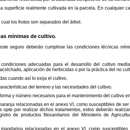
á la superficie realmente cultivada en la parcela. En cualquier 
cual los frutos son separados del árbol.
cas mínimas de cultivo.
este seguro deberán cumplirse las condiciones técnicas míni
condiciones adecuadas para el desarrollo del cultivo median
olchado, aplicación de herbicidas o por la práctica del no cult
s cuando así lo exija el cultivo.
acterísticas del terreno y las necesidades del cultivo.
n forma y número necesarios para el mantenimiento del cultivo en
aranja relacionadas en el anexo VI, como susceptibles de ser tr
 se opte por realizar dichos tratamientos, estos deberán reali
egistro de productos fitosanitarios del Ministerio de Agricu
 mandarina relacionadas en el anexo VI, como susceptibles de