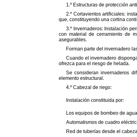
1.º Estructuras de protección an
2.º Cortavientos artificiales: i
que, constituyendo una cortina cont
3.º Invernaderos: Instalación pe
con material de cerramiento de mal
asegurables.
Forman parte del invernadero las
Cuando el invernadero disponga 
ofrezca para el riesgo de helada.
Se consideran invernaderos di
elemento estructural.
4.º Cabezal de riego:
Instalación constituida por:
Los equipos de bombeo de agua, fi
Automatismos de cuadro eléctrico
Red de tuberías desde el cabezal