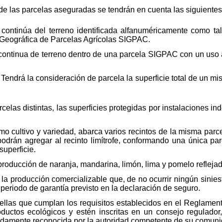
n de las parcelas aseguradas se tendrán en cuenta las siguientes
 continúa del terreno identificada alfanuméricamente como ta
n Geográfica de Parcelas Agrícolas SIGPAC.
continua de terreno dentro de una parcela SIGPAC con un uso a
 Tendrá la consideración de parcela la superficie total de un mi
celas distintas, las superficies protegidas por instalaciones i
smo cultivo y variedad, abarca varios recintos de la misma par
 podrán agregar al recinto limítrofe, conformando una única pa
superficie.
roducción de naranja, mandarina, limón, lima y pomelo reflejad
la producción comercializable que, de no ocurrir ningún sinies
l periodo de garantía previsto en la declaración de seguro.
uellas que cumplan los requisitos establecidos en el Reglame
oductos ecológicos y estén inscritas en un consejo regulador
ebidamente reconocida por la autoridad competente de su comu