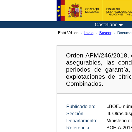
Castellano
Está
Vd.
en
Inicio
Buscar
Documen
Orden APM/246/2018, de
asegurables, las cond
periodos de garantía,
explotaciones de cítr
Combinados.
Publicado en:
«
BOE
»
núm
Sección:
III. Otras di
Departamento:
Ministerio d
Referencia:
BOE-A-201